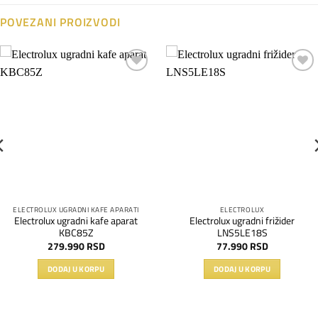
POVEZANI PROIZVODI
Dodaj
Dodaj
na
na
listu
listu
želja
želja
ELECTROLUX UGRADNI KAFE APARATI
ELECTROLUX
Electrolux ugradni kafe aparat
Electrolux ugradni frižider
KBC85Z
LNS5LE18S
279.990
RSD
77.990
RSD
DODAJ U KORPU
DODAJ U KORPU