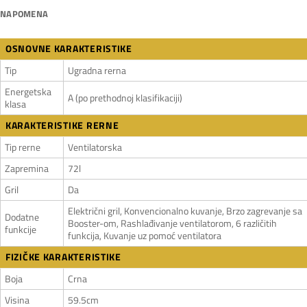
NAPOMENA
OSNOVNE KARAKTERISTIKE
Tip
Ugradna rerna
Energetska
A (po prethodnoj klasifikaciji)
klasa
KARAKTERISTIKE RERNE
Tip rerne
Ventilatorska
Zapremina
72l
Gril
Da
Električni gril, Konvencionalno kuvanje, Brzo zagrevanje sa
Dodatne
Booster-om, Rashlađivanje ventilatorom, 6 različitih
funkcije
funkcija, Kuvanje uz pomoć ventilatora
FIZIČKE KARAKTERISTIKE
Boja
Crna
Visina
59.5cm