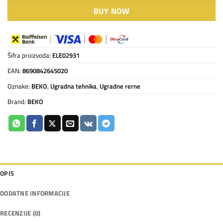
BUY NOW
Šifra proizvoda:
ELE02931
EAN:
8690842645020
Oznake:
BEKO
,
Ugradna tehnika
,
Ugradne rerne
Brand:
BEKO
OPIS
DODATNE INFORMACIJE
RECENZIJE (0)