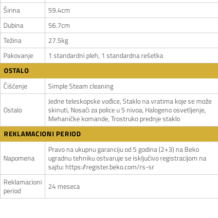
Širina
59.4cm
Dubina
56.7cm
Težina
27.5kg
Pakovanje
1 standardni pleh, 1 standardna rešetka
OSTALO
Čišćenje
Simple Steam cleaning
Jedne teleskopske vođice, Staklo na vratima koje se može
Ostalo
skinuti, Nosači za police u 5 nivoa, Halogeno osvetljenje,
Mehaničke komande, Trostruko prednje staklo
REKLAMACIONI PERIOD
Pravo na ukupnu garanciju od 5 godina (2+3) na Beko
Napomena
ugradnu tehniku ostvaruje se isključivo registracijom na
sajtu: https://register.beko.com/rs-sr
Reklamacioni
24 meseca
period