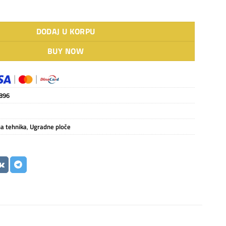
ndukciona ugradna ploča količina
DODAJ U KORPU
BUY NOW
896
a tehnika
,
Ugradne ploče