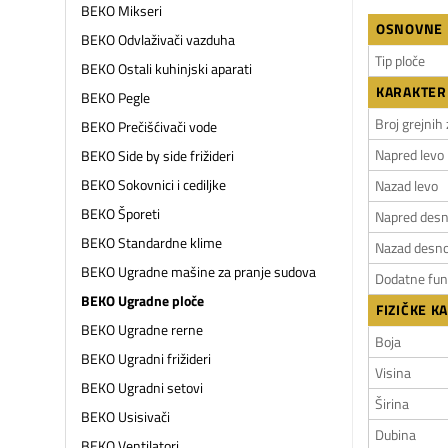
BEKO Mikseri
OSNOVNE 
BEKO Odvlaživači vazduha
Tip ploče
BEKO Ostali kuhinjski aparati
KARAKTERI
BEKO Pegle
Broj grejnih
BEKO Prečišćivači vode
Napred levo
BEKO Side by side frižideri
BEKO Sokovnici i cediljke
Nazad levo
BEKO Šporeti
Napred des
BEKO Standardne klime
Nazad desn
BEKO Ugradne mašine za pranje sudova
Dodatne fun
BEKO Ugradne ploče
FIZIČKE K
BEKO Ugradne rerne
Boja
BEKO Ugradni frižideri
Visina
BEKO Ugradni setovi
Širina
BEKO Usisivači
Dubina
BEKO Ventilatori