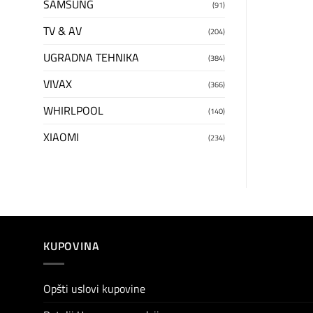
SAMSUNG
(91)
TV & AV
(204)
UGRADNA TEHNIKA
(384)
VIVAX
(366)
WHIRLPOOL
(140)
XIAOMI
(234)
KUPOVINA
Opšti uslovi kupovine