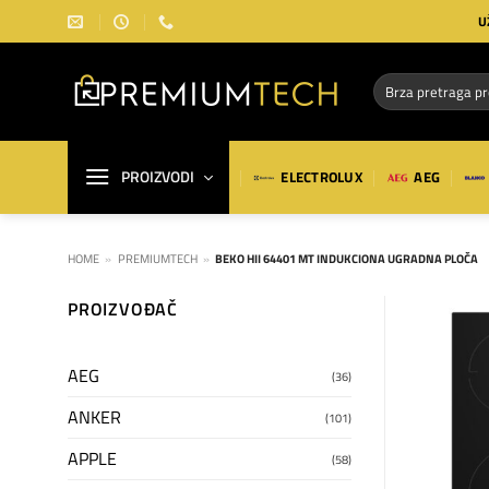
Preskoči
U
na
sadržaj
Pretraga
za:
PROIZVODI
ELECTROLUX
AEG
HOME
»
PREMIUMTECH
»
BEKO HII 64401 MT INDUKCIONA UGRADNA PLOČA
PROIZVOĐAČ
AEG
(36)
ANKER
(101)
APPLE
(58)