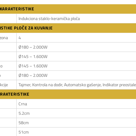
KARAKTERISTIKE
Indukciona staklo-keramička ploča
STIKE PLOČE ZA KUVANJE
 zona
4
Ø180 – 2.000W
Ø145 – 1.600W
no
Ø145 – 1.600W
o
Ø180 – 2.000W
kcije
Tajmer, Kontrola na dodir, Automatsko gašenje, Indikator preostale 
ARAKTERISTIKE
Crna
5.2cm
58cm
51cm