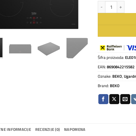
BEKO HII 64401 MT i
Šifra proizvoda:
ELE01
EAN:
8690842215582
Oznake:
BEKO
,
Ugardn
Brand:
BEKO
NE INFORMACIJE
RECENZIJE (0)
NAPOMENA