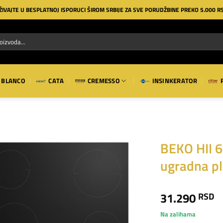
ŽIVAJTE U BESPLATNOJ ISPORUCI ŠIROM SRBIJE ZA SVE PORUDŽBINE PREKO 5.000 R
BLANCO
CATA
CREMESSO
INSINKERATOR
BEKO HII 
ugradna p
Dodaj
na
listu
31.290
RSD
želja
Na zalihama