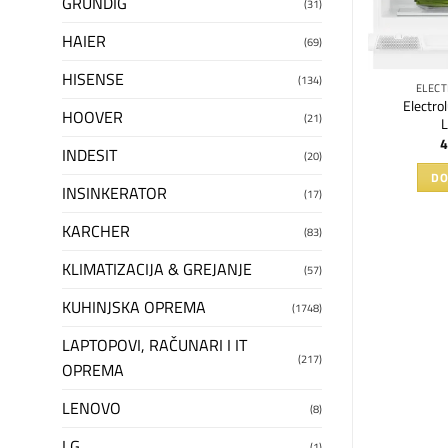
GRUNDIG
(31)
HAIER
(69)
HISENSE
(134)
TROLUX
AEG FRIŽIDERI
ELECT
rotalasna rerna
AEG ugradni frižider
Electrol
HOOVER
(21)
253TMX
NSC7P751ES
90
RSD
203.990
RSD
4
INDESIT
(20)
U KORPU
DODAJ U KORPU
DO
INSINKERATOR
(17)
KARCHER
(83)
KLIMATIZACIJA & GREJANJE
(57)
KUHINJSKA OPREMA
(1748)
LAPTOPOVI, RAČUNARI I IT
(217)
OPREMA
LENOVO
(8)
LG
(1)