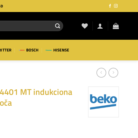
SD
RITTER
BOSCH
HISENSE
64401 MT indukciona
loča