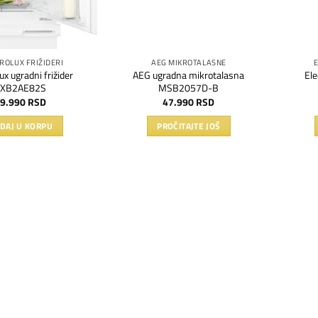
ROLUX FRIŽIDERI
AEG MIKROTALASNE
ux ugradni frižider
AEG ugradna mikrotalasna
Ele
LXB2AE82S
MSB2057D-B
9.990
RSD
47.990
RSD
DAJ U KORPU
PROČITAJTE JOŠ