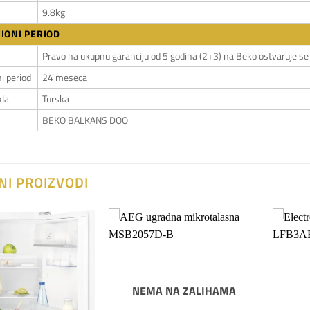
9.8kg
IONI PERIOD
Pravo na ukupnu garanciju od 5 godina (2+3) na Beko ostvaruje se i
i period
24 meseca
kla
Turska
BEKO BALKANS DOO
NI PROIZVODI
Dodaj
Dodaj
na
na
listu
listu
želja
želja
NEMA NA ZALIHAMA