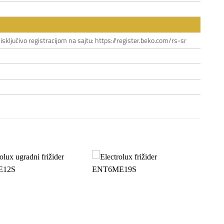
sključivo registracijom na sajtu: https://register.beko.com/rs-sr
Dodaj
Dodaj
na
na
listu
listu
želja
želja