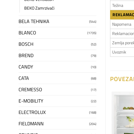
Težina
BEKO Zamrzivači
REKLAMAC
BELA TEHNIKA
(544)
Napomena
BLANCO
Reklamacion
(1735)
Zemlja pore
BOSCH
(52)
Uvoznik
BREND
(79)
CANDY
(10)
POVEZA
CATA
(68)
CREMESSO
(17)
E-MOBILITY
(22)
Dodaj
Dodaj
na
na
ELECTROLUX
(168)
listu
listu
želja
želja
FIELDMANN
(204)