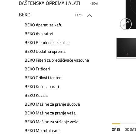
BAŠTENSKA OPREMA I ALATI
(204)
BEKO
(371)
BEKO Aparati za kafu
BEKO Aspiratori
BEKO Blenderi i seckalice
BEKO Dodatna oprema
BEKO Filteri za prečišćivače vazduha
BEKO Frižideri
BEKO Grilovi i tosteri
BEKO Kućni aparati
BEKO Kuvala
BEKO Mašine za pranje sudova
BEKO Mašine za pranje veša
BEKO Mašine za sušenje veša
OPIS
DODAT
BEKO Mikrotalasne