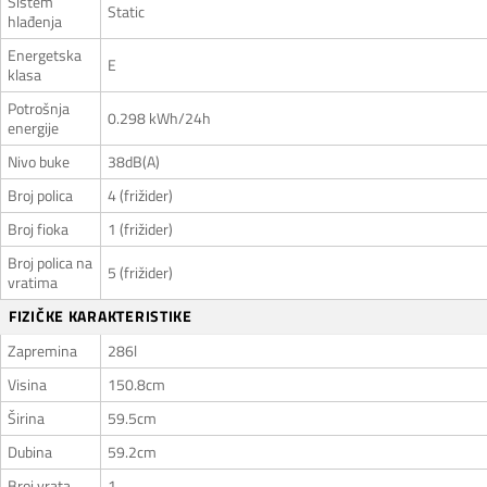
Sistem
Static
hlađenja
Energetska
E
klasa
Potrošnja
0.298 kWh/24h
energije
Nivo buke
38dB(A)
Broj polica
4 (frižider)
Broj fioka
1 (frižider)
Broj polica na
5 (frižider)
vratima
FIZIČKE KARAKTERISTIKE
Zapremina
286l
Visina
150.8cm
Širina
59.5cm
Dubina
59.2cm
Broj vrata
1