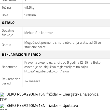
Težina
49.5kg
Boja
Srebrna
OSTALO
Dodatne
Mehaničke kontrole
funkcije
Mogućnost promene smera otvaranja vrata, Izdržljive
Ostalo
staklene police
REKLAMACIONI PERIOD
Pravo na ukupnu garanciju od 5 godina (2+3) na Beko
Napomena
ostvaruje se isključivo registracijom na sajtu:
https://register.beko.com/rs-sr
Reklamacioni
24 meseca
period
BEKO RSSA290M41SN frižider – Energetska nalepnica
BEKO RSSA290M41SN frižider – Uputstvo