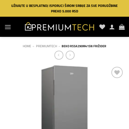
Preskoči
UŽIVAJTE U BESPLATNOJ ISPORUCI ŠIROM SRBIJE ZA SVE PORUDŽBINE
na
PREKO 5.000 RSD
sadržaj
HOME
»
PREMIUMTECH
»
BEKO RSSA290M41SN FRIŽIDER
Dodaj
na
listu
želja