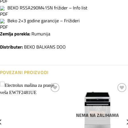
BEKO RSSA290M41SN frižider – Info list
Beko 2+3 godine garancije – Frižideri
Zemlja porekla:
Rumunija
Distributer:
BEKO BALKANS DOO
POVEZANI PROIZVODI
Dodaj
Dodaj
na
na
listu
listu
želja
želja
NEMA NA ZALIHAMA