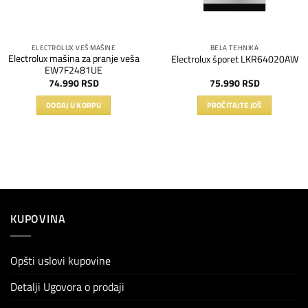
ELECTROLUX VEŠ MAŠINE
BELA TEHNIKA
Electrolux mašina za pranje veša
Electrolux šporet LKR64020AW
EW7F2481UE
74.990
RSD
75.990
RSD
DODAJ U KORPU
PROČITAJTE JOŠ
KUPOVINA
Opšti uslovi kupovine
Detalji Ugovora o prodaji