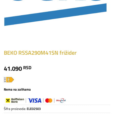
BEKO RSSA290M41SN frižider
41.090
RSD
Nema na zalihama
Šifra proizvoda:
ELE02503