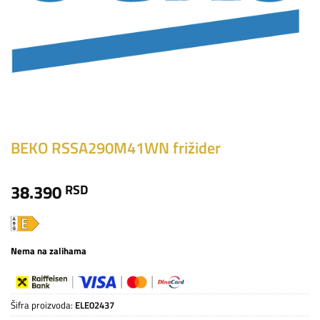
BEKO RSSA290M41WN frižider
38.390
RSD
Nema na zalihama
Šifra proizvoda:
ELE02437