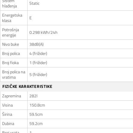
Sistem
Static
hlađenja
Energetska
E
klasa
Potrošnja
0.298 kWh/24h
energije
Nivo buke
38dB(A)
Broj polica
4 (frižider)
Broj fioka
1 (frižider)
Broj polica na
5 (frižider)
vratima
FIZIČKE KARAKTERISTIKE
Zapremina
282l
Visina
150.8cm
Širina
59.5cm
Dubina
59.2cm
Broj vrata
1