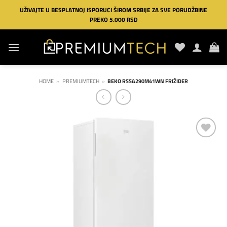
Preskoči
UŽIVAJTE U BESPLATNOJ ISPORUCI ŠIROM SRBIJE ZA SVE PORUDŽBINE
na
PREKO 5.000 RSD
sadržaj
HOME
»
PREMIUMTECH
»
BEKO RSSA290M41WN FRIŽIDER
Dodaj
na
listu
želja