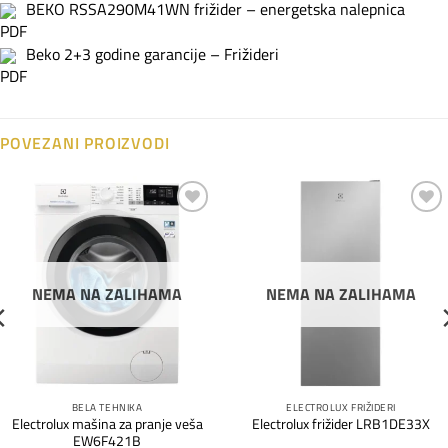
BEKO RSSA290M41WN frižider – energetska nalepnica
Beko 2+3 godine garancije – Frižideri
POVEZANI PROIZVODI
Dodaj
Dodaj
na
na
listu
listu
želja
želja
NEMA NA ZALIHAMA
NEMA NA ZALIHAMA
BELA TEHNIKA
ELECTROLUX FRIŽIDERI
Electrolux mašina za pranje veša
Electrolux frižider LRB1DE33X
EW6F421B