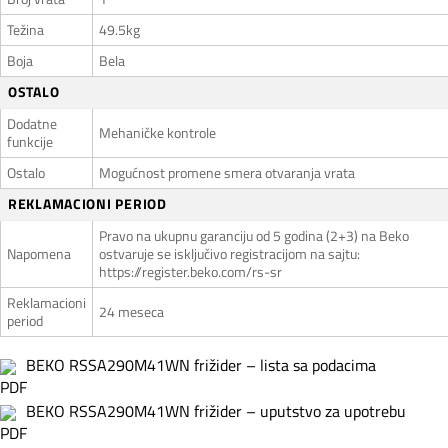
Težina
49.5kg
Boja
Bela
OSTALO
Dodatne
Mehaničke kontrole
funkcije
Ostalo
Mogućnost promene smera otvaranja vrata
REKLAMACIONI PERIOD
Pravo na ukupnu garanciju od 5 godina (2+3) na Beko
Napomena
ostvaruje se isključivo registracijom na sajtu:
https://register.beko.com/rs-sr
Reklamacioni
24 meseca
period
BEKO RSSA290M41WN frižider – lista sa podacima
BEKO RSSA290M41WN frižider – uputstvo za upotrebu