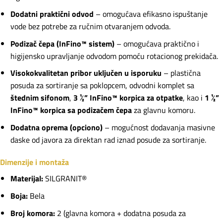
Dodatni praktični odvod
– omogućava efikasno ispuštanje
vode bez potrebe za ručnim otvaranjem odvoda.
Podizač čepa (InFino™ sistem)
– omogućava praktično i
higijensko upravljanje odvodom pomoću rotacionog prekidača.
Visokokvalitetan pribor uključen u isporuku
– plastična
posuda za sortiranje sa poklopcem, odvodni komplet sa
štednim sifonom
,
3 ½” InFino™ korpica za otpatke
, kao i
1 ½”
InFino™ korpica sa podizačem čepa
za glavnu komoru.
Dodatna oprema (opciono)
– mogućnost dodavanja masivne
daske od javora za direktan rad iznad posude za sortiranje.
Dimenzije i montaža
Materijal:
SILGRANIT®
Boja:
Bela
Broj komora:
2 (glavna komora + dodatna posuda za