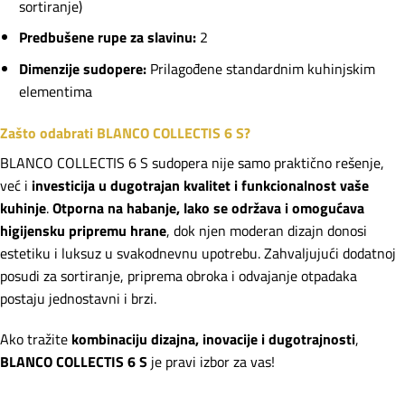
sortiranje)
Predbušene rupe za slavinu:
2
Dimenzije sudopere:
Prilagođene standardnim kuhinjskim
elementima
Zašto odabrati BLANCO COLLECTIS 6 S?
BLANCO COLLECTIS 6 S sudopera nije samo praktično rešenje,
već i
investicija u dugotrajan kvalitet i funkcionalnost vaše
kuhinje
.
Otporna na habanje, lako se održava i omogućava
higijensku pripremu hrane
, dok njen moderan dizajn donosi
estetiku i luksuz u svakodnevnu upotrebu. Zahvaljujući dodatnoj
posudi za sortiranje, priprema obroka i odvajanje otpadaka
postaju jednostavni i brzi.
Ako tražite
kombinaciju dizajna, inovacije i dugotrajnosti
,
BLANCO COLLECTIS 6 S
je pravi izbor za vas!