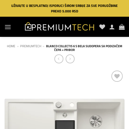
Preskoči
UŽIVAJTE U BESPLATNOJ ISPORUCI ŠIROM SRBIJE ZA SVE PORUDŽBINE
na
PREKO 5.000 RSD
sadržaj
HOME
»
PREMIUMTECH
»
BLANCO COLLECTIS 6 S BELA SUDOPERA SA PODIZAČEM
ČEPA + PRIBOR
Dodaj
na
listu
želja