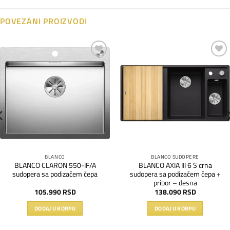
POVEZANI PROIZVODI
Dodaj
Dodaj
na
na
listu
listu
želja
želja
BLANCO
BLANCO SUDOPERE
BLANCO CLARON 550-IF/A
BLANCO AXIA III 6 S crna
sudopera sa podizačem čepa
sudopera sa podizačem čepa +
pribor – desna
105.990
RSD
138.090
RSD
DODAJ U KORPU
DODAJ U KORPU