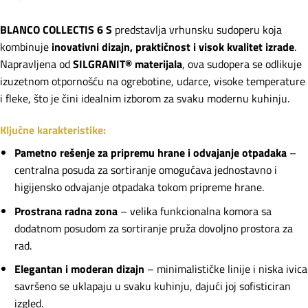
BLANCO COLLECTIS 6 S
predstavlja vrhunsku sudoperu koja
kombinuje
inovativni dizajn, praktičnost i visok kvalitet izrade
.
Napravljena od
SILGRANIT® materijala
, ova sudopera se odlikuje
izuzetnom otpornošću na ogrebotine, udarce, visoke temperature
i fleke, što je čini idealnim izborom za svaku modernu kuhinju.
Ključne karakteristike:
Pametno rešenje za pripremu hrane i odvajanje otpadaka
–
centralna posuda za sortiranje omogućava jednostavno i
higijensko odvajanje otpadaka tokom pripreme hrane.
Prostrana radna zona
– velika funkcionalna komora sa
dodatnom posudom za sortiranje pruža dovoljno prostora za
rad.
Elegantan i moderan dizajn
– minimalističke linije i niska ivica
savršeno se uklapaju u svaku kuhinju, dajući joj sofisticiran
izgled.