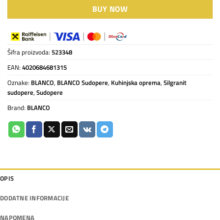
BUY NOW
Šifra proizvoda:
523348
EAN:
4020684681315
Oznake:
BLANCO
,
BLANCO Sudopere
,
Kuhinjska oprema
,
Silgranit
sudopere
,
Sudopere
Brand:
BLANCO
OPIS
DODATNE INFORMACIJE
NAPOMENA