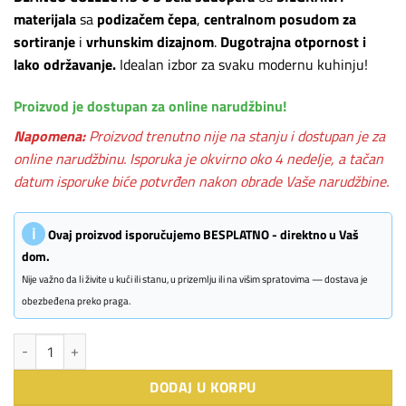
materijala
sa
podizačem čepa
,
centralnom posudom za
sortiranje
i
vrhunskim dizajnom
.
Dugotrajna otpornost i
lako održavanje.
Idealan izbor za svaku modernu kuhinju!
Proizvod je dostupan za online narudžbinu!
Napomena:
Proizvod trenutno nije na stanju i dostupan je za
online narudžbinu. Isporuka je okvirno oko 4 nedelje, a tačan
datum isporuke biće potvrđen nakon obrade Vaše narudžbine.
ℹ
Ovaj proizvod isporučujemo BESPLATNO - direktno u Vaš
dom.
Nije važno da li živite u kući ili stanu, u prizemlju ili na višim spratovima — dostava je
obezbeđena preko praga.
BLANCO COLLECTIS 6 S bela sudopera sa podizačem čepa + pribor količ
DODAJ U KORPU