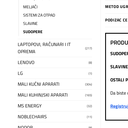
METOD UGR
MELJAČI
SISTEMI ZA OTPAD
PODIZAC C
SLAVINE
SUDOPERE
PRODU
LAPTOPOVI, RAČUNARI I IT
(217)
OPREMA
SUDOPE
LENOVO
(8)
SLAVINE
LG
(1)
OSTALI 
MALI KUĆNI APARATI
(304)
Da biste 
MALI KUHINJSKI APARATI
(165)
MS ENERGY
Registru
(32)
NOBLECHAIRS
(11)
NODOR
(8)