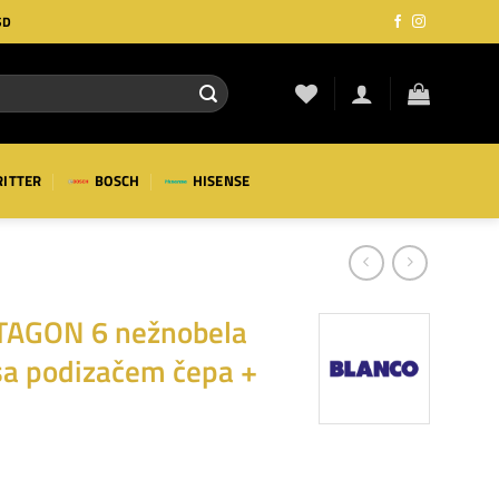
SD
RITTER
BOSCH
HISENSE
AGON 6 nežnobela
sa podizačem čepa +