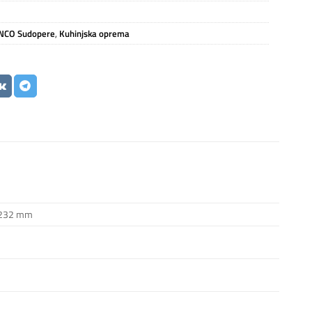
NCO Sudopere
,
Kuhinjska oprema
0,232 mm