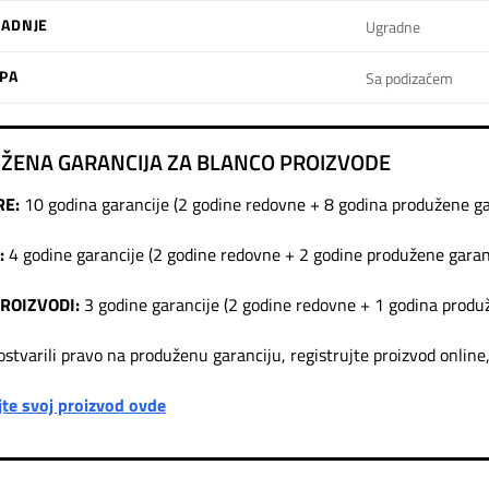
ADNJE
Ugradne
EPA
Sa podizačem
ŽENA GARANCIJA ZA BLANCO PROIZVODE
RE:
10 godina garancije (2 godine redovne + 8 godina produžene ga
:
4 godine garancije (2 godine redovne + 2 godine produžene garan
PROIZVODI:
3 godine garancije (2 godine redovne + 1 godina produ
ostvarili pravo na produženu garanciju, registrujte proizvod onlin
jte svoj proizvod ovde