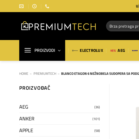
Preskoči
U
na
sadržaj
Pretraga
za:
PROIZVODI
ELECTROLUX
AEG
HOME
»
PREMIUMTECH
»
BLANCO ETAGON 6 NEŽNOBELA SUDOPERA SA PODI
PROIZVOĐAČ
AEG
(36)
ANKER
(101)
APPLE
(58)