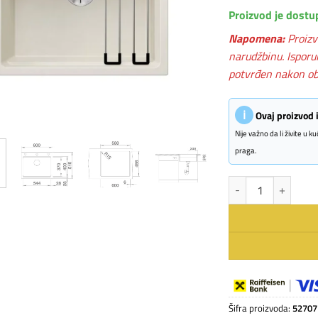
Proizvod je dostu
Napomena:
Proizv
narudžbinu. Isporu
potvrđen nakon ob
ℹ
Ovaj proizvod
Nije važno da li živite u 
praga.
BLANCO ETAGON 6 nežn
Šifra proizvoda:
52707