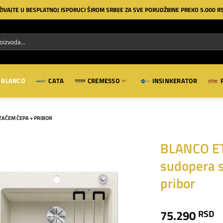
ŽIVAJTE U BESPLATNOJ ISPORUCI ŠIROM SRBIJE ZA SVE PORUDŽBINE PREKO 5.000 R
BLANCO
CATA
CREMESSO
INSINKERATOR
ZAČEM ČEPA + PRIBOR
BLANCO ET
sudopera 
Dodaj
na
pribor
listu
želja
75.290
RSD