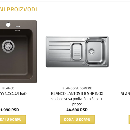
NI PROIZVODI
Dodaj
Dodaj
na
na
listu
listu
želja
želja
BLANCO
BLANCO SUDOPERE
BLANCO LANTOS II 6 S-IF INOX
O NAYA 45 kafa
BLAN
sudopera sa podizačem čepa +
pribor
1.990
RSD
44.690
RSD
DAJ U KORPU
DODAJ U KORPU