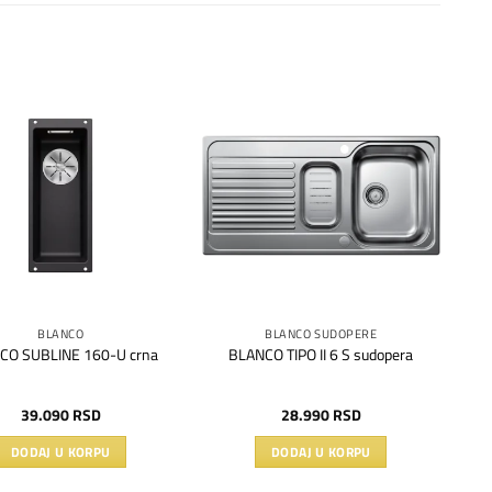
Dodaj
Dodaj
na
na
listu
listu
želja
želja
BLANCO
BLANCO SUDOPERE
CO SUBLINE 160-U crna
BLANCO TIPO II 6 S sudopera
39.090
RSD
28.990
RSD
DODAJ U KORPU
DODAJ U KORPU