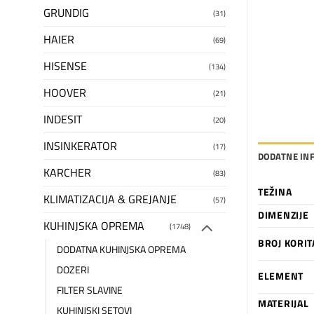
GRUNDIG
(31)
HAIER
(69)
HISENSE
(134)
HOOVER
(21)
INDESIT
(20)
INSINKERATOR
(17)
DODATNE IN
KARCHER
(83)
TEŽINA
KLIMATIZACIJA & GREJANJE
(57)
DIMENZIJE
KUHINJSKA OPREMA
(1748)
BROJ KORIT
DODATNA KUHINJSKA OPREMA
DOZERI
ELEMENT
FILTER SLAVINE
MATERIJAL
KUHINJSKI SETOVI