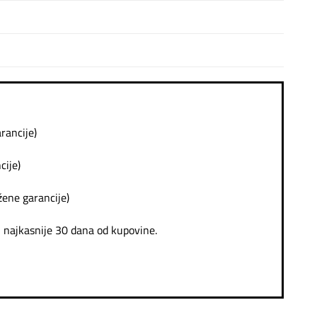
rancije)
cije)
žene garancije)
e, najkasnije 30 dana od kupovine.