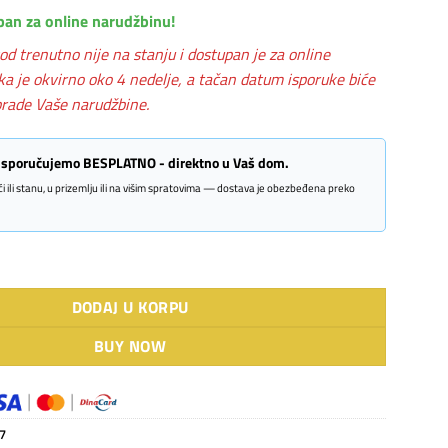
pan za online narudžbinu!
od trenutno nije na stanju i dostupan je za online
ka je okvirno oko 4 nedelje, a tačan datum isporuke biće
rade Vaše narudžbine.
 isporučujemo BESPLATNO - direktno u Vaš dom.
kući ili stanu, u prizemlju ili na višim spratovima — dostava je obezbeđena preko
obela sa p.č. + pribor količina
DODAJ U KORPU
BUY NOW
7