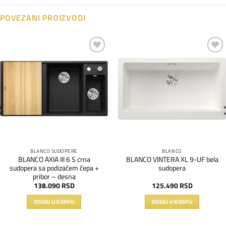
POVEZANI PROIZVODI
Dodaj
Dodaj
na
na
listu
listu
želja
želja
BLANCO SUDOPERE
BLANCO
BLANCO AXIA III 6 S crna
BLANCO VINTERA XL 9-UF bela
sudopera sa podizačem čepa +
sudopera
pribor – desna
138.090
RSD
125.490
RSD
DODAJ U KORPU
DODAJ U KORPU