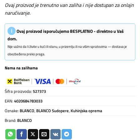
Ovaj proizvod je trenutno van zaliha i nije dostupan za onlajn
naručivanje.
ℹ
Ovaj proizvod isporučujemo BESPLATNO - direktno u Vaš
dom.
Nije važno da li živite u kući ili stanu, u prizemlju ili na višim spratovima — dostava je
obezbeđena preko praga.
Nema na zalihama
Šifra proizvoda:
527373
EAN:
4020684783033
Oznake:
BLANCO
,
BLANCO Sudopere
,
Kuhinjska oprema
Brand:
BLANCO