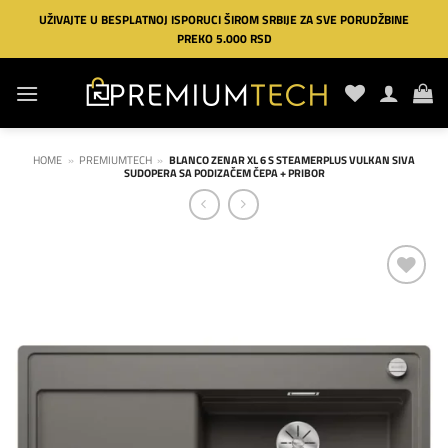
Preskoči
UŽIVAJTE U BESPLATNOJ ISPORUCI ŠIROM SRBIJE ZA SVE PORUDŽBINE
na
PREKO 5.000 RSD
sadržaj
HOME
»
PREMIUMTECH
»
BLANCO ZENAR XL 6 S STEAMERPLUS VULKAN SIVA
SUDOPERA SA PODIZAČEM ČEPA + PRIBOR
Dodaj
na
listu
želja