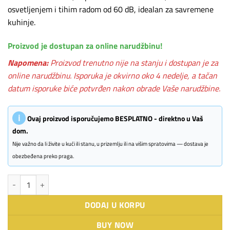
osvetljenjem i tihim radom od 60 dB, idealan za savremene
kuhinje.
Proizvod je dostupan za online narudžbinu!
Napomena:
Proizvod trenutno nije na stanju i dostupan je za
online narudžbinu. Isporuka je okvirno oko 4 nedelje, a tačan
datum isporuke biće potvrđen nakon obrade Vaše narudžbine.
ℹ
Ovaj proizvod isporučujemo BESPLATNO - direktno u Vaš
dom.
Nije važno da li živite u kući ili stanu, u prizemlju ili na višim spratovima — dostava je
obezbeđena preko praga.
BOSCH aspirator DWK65DK60 količina
DODAJ U KORPU
BUY NOW