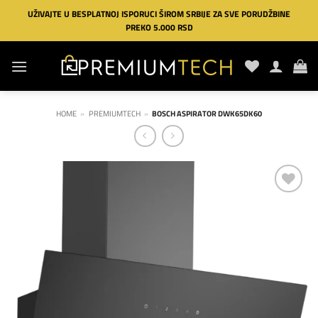
Preskoči
UŽIVAJTE U BESPLATNOJ ISPORUCI ŠIROM SRBIJE ZA SVE PORUDŽBINE
na
PREKO 5.000 RSD
sadržaj
HOME
»
PREMIUMTECH
»
BOSCH ASPIRATOR DWK65DK60
Dodaj
na
listu
želja