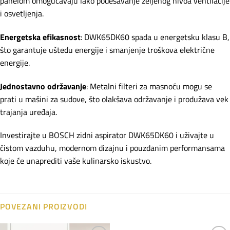
panelom omogućavaju lako podešavanje željenog nivoa ventilacije
i osvetljenja.
Energetska efikasnost
: DWK65DK60 spada u energetsku klasu B,
što garantuje uštedu energije i smanjenje troškova električne
energije.
Jednostavno održavanje
: Metalni filteri za masnoću mogu se
prati u mašini za sudove, što olakšava održavanje i produžava vek
trajanja uređaja.
Investirajte u BOSCH zidni aspirator DWK65DK60 i uživajte u
čistom vazduhu, modernom dizajnu i pouzdanim performansama
koje će unaprediti vaše kulinarsko iskustvo.
POVEZANI PROIZVODI