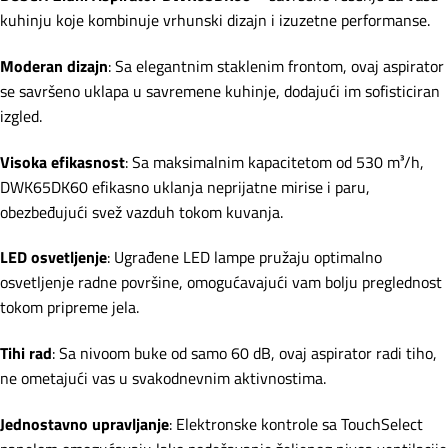
kuhinju koje kombinuje vrhunski dizajn i izuzetne performanse.
Moderan dizajn
: Sa elegantnim staklenim frontom, ovaj aspirator
se savršeno uklapa u savremene kuhinje, dodajući im sofisticiran
izgled.
Visoka efikasnost
: Sa maksimalnim kapacitetom od 530 m³/h,
DWK65DK60 efikasno uklanja neprijatne mirise i paru,
obezbeđujući svež vazduh tokom kuvanja.
LED osvetljenje
: Ugrađene LED lampe pružaju optimalno
osvetljenje radne površine, omogućavajući vam bolju preglednost
tokom pripreme jela.
Tihi rad
: Sa nivoom buke od samo 60 dB, ovaj aspirator radi tiho,
ne ometajući vas u svakodnevnim aktivnostima.
Jednostavno upravljanje
: Elektronske kontrole sa TouchSelect