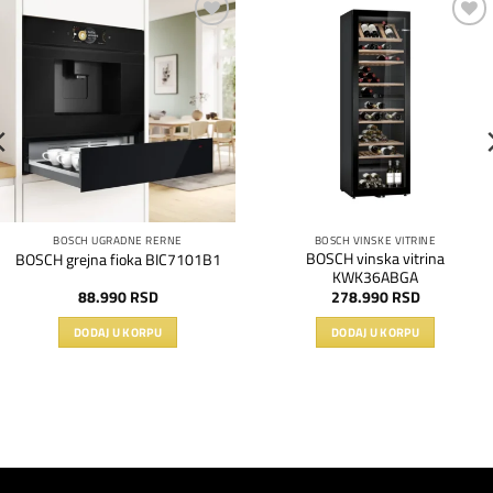
Dodaj
Dodaj
na
na
listu
listu
želja
želja
BOSCH UGRADNE RERNE
BOSCH VINSKE VITRINE
BOSCH vinska vitrina
BOSCH grejna fioka BIC7101B1
KWK36ABGA
88.990
RSD
278.990
RSD
DODAJ U KORPU
DODAJ U KORPU