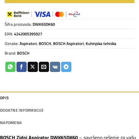
Šifra proizvoda:
DWK65DK60
EAN:
4242005395927
Oznake:
Aspiratori
,
BOSCH
,
BOSCH Aspiratori
,
Kuhinjska tehnika
Brand:
BOSCH
OPIS
DODATNE INFORMACIJE
NAPOMENA
BOSCH Zidni Aspirator DWK65DK60
– savršeno rešenje za vašu