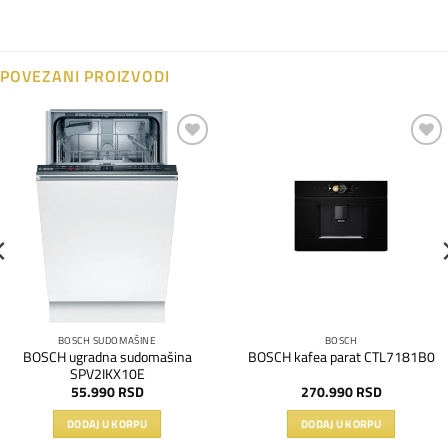
POVEZANI PROIZVODI
Dodaj
Dodaj
na
na
listu
listu
želja
želja
BOSCH SUDOMAŠINE
BOSCH
BOSCH ugradna sudomašina
BOSCH kafea parat CTL7181B0
SPV2IKX10E
55.990
RSD
270.990
RSD
DODAJ U KORPU
DODAJ U KORPU