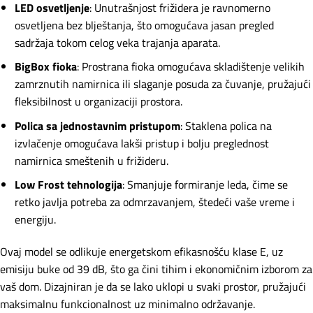
LED osvetljenje
: Unutrašnjost frižidera je ravnomerno
osvetljena bez blještanja, što omogućava jasan pregled
sadržaja tokom celog veka trajanja aparata.
BigBox fioka
: Prostrana fioka omogućava skladištenje velikih
zamrznutih namirnica ili slaganje posuda za čuvanje, pružajući
fleksibilnost u organizaciji prostora.
Polica sa jednostavnim pristupom
: Staklena polica na
izvlačenje omogućava lakši pristup i bolju preglednost
namirnica smeštenih u frižideru.
Low Frost tehnologija
: Smanjuje formiranje leda, čime se
retko javlja potreba za odmrzavanjem, štedeći vaše vreme i
energiju.
Ovaj model se odlikuje energetskom efikasnošću klase E, uz
emisiju buke od 39 dB, što ga čini tihim i ekonomičnim izborom za
vaš dom. Dizajniran je da se lako uklopi u svaki prostor, pružajući
maksimalnu funkcionalnost uz minimalno održavanje.