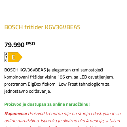
BOSCH frižider KGV36VBEAS
79.990
RSD
BOSCH KGV36VBEAS je elegantan crni samostojeći
kombinovani frižider visine 186 cm, sa LED osvetljenjem,
prostranom BigBox fiokom i Low Frost tehnologijom za
jednostavno održavanje.
Proizvod je dostupan za online narudžbinu!
Napomena:
Proizvod trenutno nije na stanju i dostupan je za
online narudžbinu. Isporuka je okvirno oko 4 nedelje, a tačan