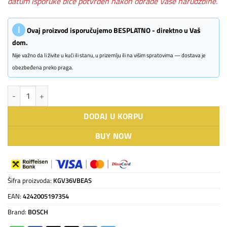
datum isporuke biće potvrđen nakon obrade Vaše narudžbine.
ℹ
Ovaj proizvod isporučujemo BESPLATNO - direktno u Vaš
dom.
Nije važno da li živite u kući ili stanu, u prizemlju ili na višim spratovima — dostava je
obezbeđena preko praga.
BOSCH frižider KGV36VBEAS količina
DODAJ U KORPU
BUY NOW
Šifra proizvoda:
KGV36VBEAS
EAN:
4242005197354
Brand:
BOSCH