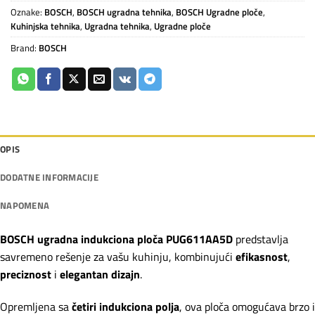
Oznake:
BOSCH
,
BOSCH ugradna tehnika
,
BOSCH Ugradne ploče
,
Kuhinjska tehnika
,
Ugradna tehnika
,
Ugradne ploče
Brand:
BOSCH
OPIS
DODATNE INFORMACIJE
NAPOMENA
BOSCH ugradna indukciona ploča PUG611AA5D
predstavlja
savremeno rešenje za vašu kuhinju, kombinujući
efikasnost
,
preciznost
i
elegantan dizajn
.
Opremljena sa
četiri indukciona polja
, ova ploča omogućava brzo i