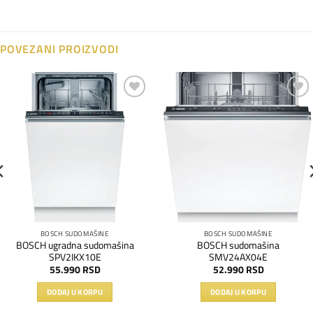
POVEZANI PROIZVODI
Dodaj
Dodaj
na
na
listu
listu
želja
želja
BOSCH SUDOMAŠINE
BOSCH SUDOMAŠINE
BOSCH ugradna sudomašina
BOSCH sudomašina
SPV2IKX10E
SMV24AX04E
55.990
RSD
52.990
RSD
DODAJ U KORPU
DODAJ U KORPU