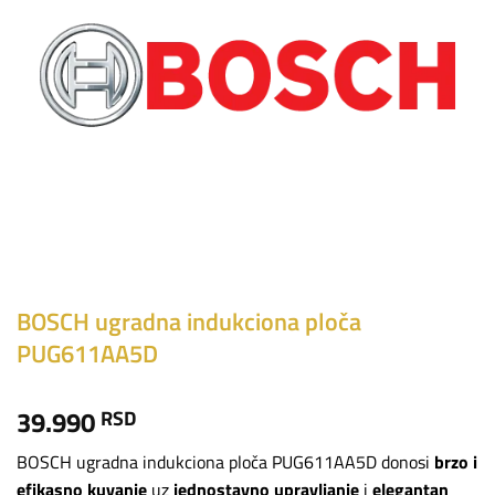
BOSCH ugradna indukciona ploča
PUG611AA5D
39.990
RSD
BOSCH ugradna indukciona ploča PUG611AA5D donosi
brzo i
efikasno kuvanje
uz
jednostavno upravljanje
i
elegantan