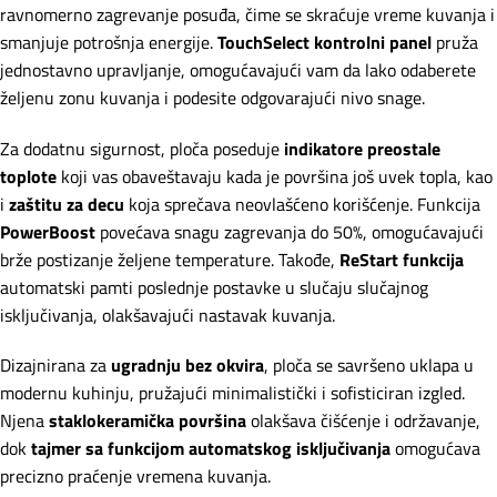
ravnomerno zagrevanje posuđa, čime se skraćuje vreme kuvanja i
smanjuje potrošnja energije.
TouchSelect kontrolni panel
pruža
jednostavno upravljanje, omogućavajući vam da lako odaberete
željenu zonu kuvanja i podesite odgovarajući nivo snage.
Za dodatnu sigurnost, ploča poseduje
indikatore preostale
toplote
koji vas obaveštavaju kada je površina još uvek topla, kao
i
zaštitu za decu
koja sprečava neovlašćeno korišćenje. Funkcija
PowerBoost
povećava snagu zagrevanja do 50%, omogućavajući
brže postizanje željene temperature. Takođe,
ReStart funkcija
automatski pamti poslednje postavke u slučaju slučajnog
isključivanja, olakšavajući nastavak kuvanja.
Dizajnirana za
ugradnju bez okvira
, ploča se savršeno uklapa u
modernu kuhinju, pružajući minimalistički i sofisticiran izgled.
Njena
staklokeramička površina
olakšava čišćenje i održavanje,
dok
tajmer sa funkcijom automatskog isključivanja
omogućava
precizno praćenje vremena kuvanja.