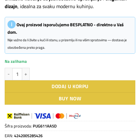
dizajn
, idealna za svaku modernu kuhinju.
ℹ
Ovaj proizvod isporučujemo BESPLATNO - direktno u Vaš
dom.
Nije važno da li živite u kući ili stanu, u prizemlju ili na višim spratovima — dostava je
obezbeđena preko praga.
Na zalihama
BOSCH ugradna indukciona ploča PUG611AA5D količina
DODAJ U KORPU
BUY NOW
Šifra proizvoda:
PUG611AA5D
EAN:
4242005285426