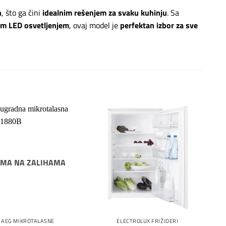
n
, što ga čini
idealnim rešenjem za svaku kuhinju
. Sa
im LED osvetljenjem
, ovaj model je
perfektan izbor za sve
Dodaj
Dodaj
na
na
listu
listu
želja
želja
MA NA ZALIHAMA
AEG MIKROTALASNE
ELECTROLUX FRIŽIDERI