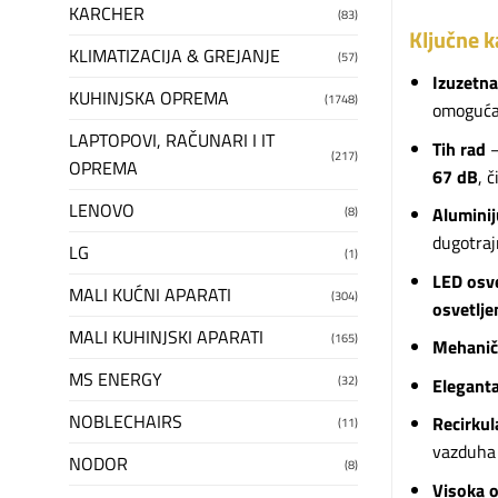
KARCHER
(83)
Ključne k
KLIMATIZACIJA & GREJANJE
(57)
Izuzetna
KUHINJSKA OPREMA
(1748)
omogućav
LAPTOPOVI, RAČUNARI I IT
Tih rad
–
(217)
OPREMA
67 dB
, 
LENOVO
Aluminij
(8)
dugotraj
LG
(1)
LED osve
MALI KUĆNI APARATI
(304)
osvetlje
MALI KUHINJSKI APARATI
(165)
Mehanič
MS ENERGY
(32)
Eleganta
NOBLECHAIRS
Recirkul
(11)
vazduha 
NODOR
(8)
Visoka o