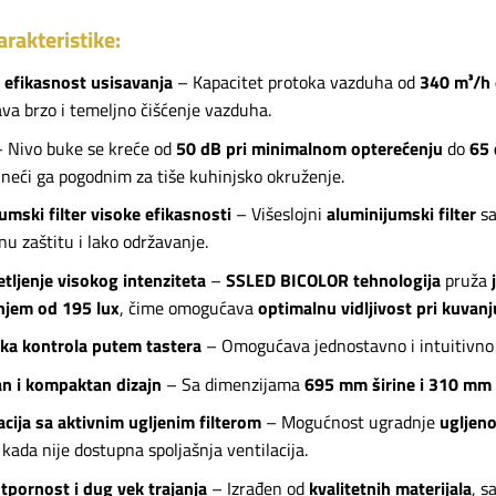
arakteristike:
 efikasnost usisavanja
– Kapacitet protoka vazduha od
340 m³/h
a brzo i temeljno čišćenje vazduha.
 Nivo buke se kreće od
50 dB pri minimalnom opterećenju
do
65 
čineći ga pogodnim za tiše kuhinjsko okruženje.
umski filter visoke efikasnosti
– Višeslojni
aluminijumski filter
s
nu zaštitu i lako održavanje.
tljenje visokog intenziteta
–
SSLED BICOLOR tehnologija
pruža
njem od 195 lux
, čime omogućava
optimalnu vidljivost pri kuvanj
ka kontrola putem tastera
– Omogućava jednostavno i intuitivno 
n i kompaktan dizajn
– Sa dimenzijama
695 mm širine i 310 mm
acija sa aktivnim ugljenim filterom
– Mogućnost ugradnje
ugljeno
kada nije dostupna spoljašnja ventilacija.
tpornost i dug vek trajanja
– Izrađen od
kvalitetnih materijala
, s