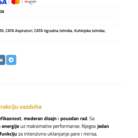
08
TA
,
CATA Aspiratori
,
CATA Ugradna tehnika
,
Kuhinjska tehnika
,
trakciju vazduha
efikasnost
,
moderan dizajn
i
pouzdan rad
. Sa
 energije
uz maksimalne performanse. Njegov
jedan
funkciju
za intenzivno uklanjanje pare i mirisa.