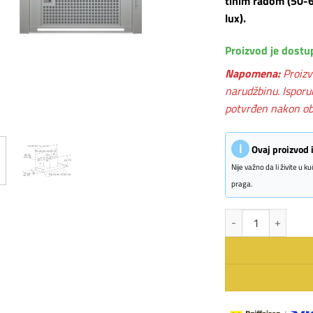
tihim radom (50-6
lux).
Proizvod je dostu
Napomena:
Proizv
narudžbinu. Isporu
potvrđen nakon ob
ℹ
Ovaj proizvod
Nije važno da li živite u 
praga.
CATA aspirator CORO