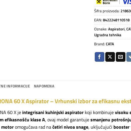
Šifra proizvoda:
21863
EAN:
8422248110518
Oznake:
Aspiratori
,
CA
Ugradna tehnika
Brand:
CATA
NE INFORMACIJE
NAPOMENA
NA 60 X Aspirator – Vrhunski izbor za efikasnu eks
NA 60 X je
integrisani kuhinjski aspirator
koji kombinuje
visoku 
m efikasnošću klase A
, ovaj model garantuje
smanjenu potrošnju
 motor
omogućava rad na
četiri nivoa snage
, uključujući
booster 