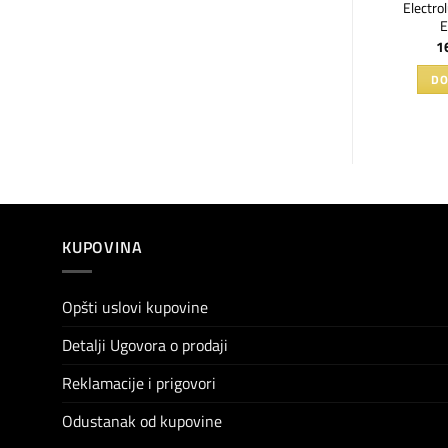
AEG ugradni zamrzivač
Electrol
žider LRB3DE18S
ABE818E6NC
990
RSD
123.990
RSD
1
AJTE JOŠ
PROČITAJTE JOŠ
DO
KUPOVINA
Opšti uslovi kupovine
Detalji Ugovora o prodaji
Reklamacije i prigovori
Odustanak od kupovine