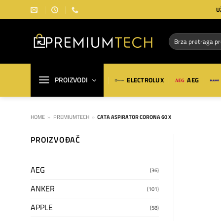
Preskoči
U
na
sadržaj
Pretraga
za:
PROIZVODI
ELECTROLUX
AEG
HOME
»
PREMIUMTECH
»
CATA ASPIRATOR CORONA 60 X
PROIZVOĐAČ
AEG
(36)
ANKER
(101)
APPLE
(58)