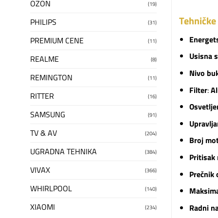
OZON
(19)
Tehničke 
PHILIPS
(31)
Energet
PREMIUM CENE
(11)
Usisna 
REALME
(8)
Nivo bu
REMINGTON
(11)
Filter
:
A
RITTER
(16)
Osvetlje
SAMSUNG
(91)
Upravlja
TV & AV
(204)
Broj mo
UGRADNA TEHNIKA
(384)
Pritisak
VIVAX
(366)
Prečnik
WHIRLPOOL
(140)
Maksima
XIAOMI
Radni n
(234)