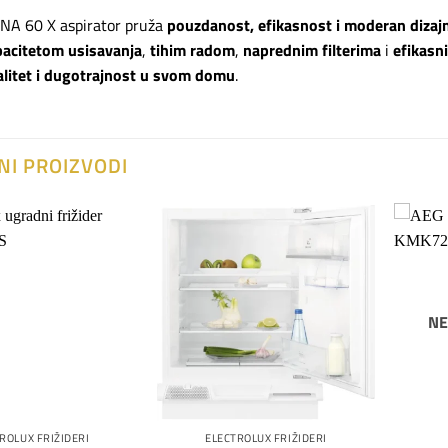
A 60 X aspirator pruža
pouzdanost, efikasnost i moderan dizaj
pacitetom usisavanja
,
tihim radom
,
naprednim filterima
i
efikasn
valitet i dugotrajnost u svom domu
.
NI PROIZVODI
Dodaj
Dodaj
na
na
listu
listu
želja
želja
NE
ROLUX FRIŽIDERI
ELECTROLUX FRIŽIDERI