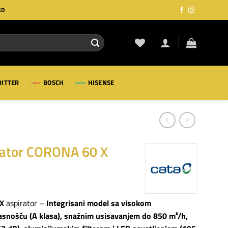
SD
RITTER
BOSCH
HISENSE
rator CORONA 60 X
 X
aspirator –
Integrisani model sa visokom
snošću (A klasa), snažnim usisavanjem do 850 m³/h,