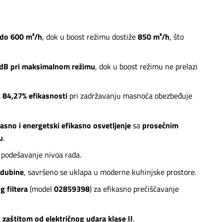
 do 600 m³/h
, dok u boost režimu dostiže
850 m³/h
, što
dB pri maksimalnom režimu
, dok u boost režimu ne prelazi
a
84,27% efikasnosti
pri zadržavanju masnoća obezbeđuje
jasno i energetski efikasno osvetljenje
sa
prosečnim
u
.
podešavanje nivoa rada.
 dubine
, savršeno se uklapa u moderne kuhinjske prostore.
g filtera
(model
02859398
) za efikasno prečišćavanje
a
zaštitom od električnog udara klase II
.