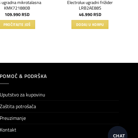
 ugradna mikrotalasna
Electrolux ugradni frižider
KMK721880B
LRB2AE88S
109.990
RSD
46.990
RSD
PROČITAJTE JOŠ
DODAJ U KORPU
POMOĆ & PODRŠKA
Uputstvo za kupovinu
Zaštita potrošača
Preuzimanje
Kontakt
CHAT