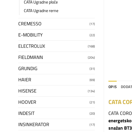
CATA Ugradne ploče
CATA Ugradne rerne
CREMESSO
(17)
E-MOBILITY
(22)
ELECTROLUX
(168)
FIELDMANN
(204)
GRUNDIG
(31)
HAIER
(69)
OPIS
DODAT
HISENSE
(134)
CATA CORO
HOOVER
(21)
CATA CORO
INDESIT
(20)
energetsko
INSINKERATOR
(17)
snažan BT3