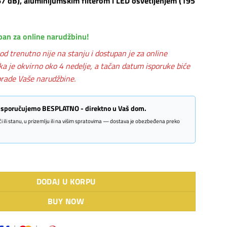
7 dB), aluminijumskim filterom i LED osvetljenjem (195
pan za online narudžbinu!
od trenutno nije na stanju i dostupan je za online
ka je okvirno oko 4 nedelje, a tačan datum isporuke biće
rade Vaše narudžbine.
 isporučujemo BESPLATNO - direktno u Vaš dom.
kući ili stanu, u prizemlju ili na višim spratovima — dostava je obezbeđena preko
NA 60 X količina
DODAJ U KORPU
BUY NOW