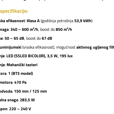
specifikacije:
ska efikasnost
:
Klasa A
(godišnja potrošnja
53,9 kWh
)
snaga
:
340 – 600 m³/h
, boost do
850 m³/h
ke
:
50 – 65 dB
, boost do
67 dB
luminijumski
(visoka efikasnost), mogućnost
aktivnog ugljenog fil
nje
:
LED (SSLED BICOLOR), 3,5 W, 195 lux
nje
:
Mehanički tasteri
tora
:
1 (BT3 model)
 motora
:
470 Pa
 odvoda
:
150 mm / 125 mm
lna snaga
:
283,5 W
apon
:
220 – 240 V