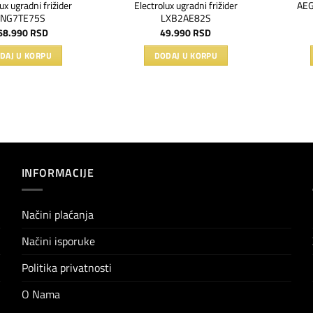
ux ugradni frižider
Electrolux ugradni frižider
AEG
ENG7TE75S
LXB2AE82S
68.990
RSD
49.990
RSD
DAJ U KORPU
DODAJ U KORPU
INFORMACIJE
Načini plaćanja
Načini isporuke
Politika privatnosti
O Nama