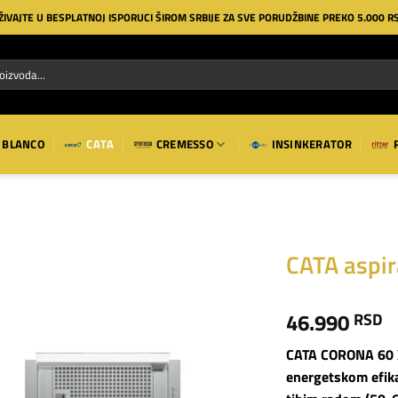
ŽIVAJTE U BESPLATNOJ ISPORUCI ŠIROM SRBIJE ZA SVE PORUDŽBINE PREKO 5.000 R
BLANCO
CATA
CREMESSO
INSINKERATOR
CATA aspi
Dodaj
46.990
RSD
na
listu
želja
CATA CORONA 60
energetskom efika