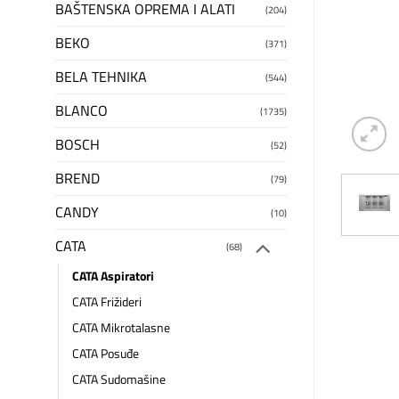
BAŠTENSKA OPREMA I ALATI
(204)
BEKO
(371)
BELA TEHNIKA
(544)
BLANCO
(1735)
BOSCH
(52)
BREND
(79)
CANDY
(10)
CATA
(68)
CATA Aspiratori
CATA Frižideri
CATA Mikrotalasne
CATA Posuđe
CATA Sudomašine