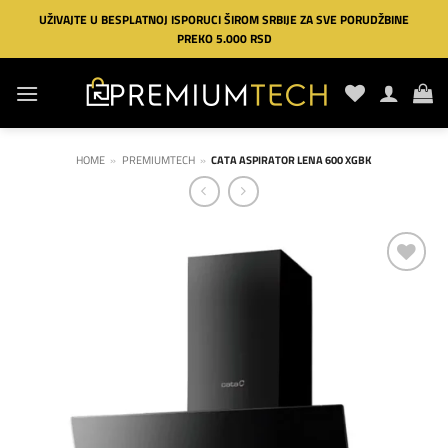
Preskoči
UŽIVAJTE U BESPLATNOJ ISPORUCI ŠIROM SRBIJE ZA SVE PORUDŽBINE
na
PREKO 5.000 RSD
sadržaj
HOME
»
PREMIUMTECH
»
CATA ASPIRATOR LENA 600 XGBK
Dodaj
na
listu
želja