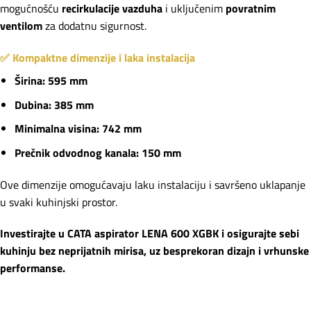
mogućnošću
recirkulacije vazduha
i uključenim
povratnim
ventilom
za dodatnu sigurnost.
✅ Kompaktne dimenzije i laka instalacija
Širina:
595 mm
Dubina:
385 mm
Minimalna visina:
742 mm
Prečnik odvodnog kanala:
150 mm
Ove dimenzije omogućavaju laku instalaciju i savršeno uklapanje
u svaki kuhinjski prostor.
Investirajte u CATA aspirator LENA 600 XGBK i osigurajte sebi
kuhinju bez neprijatnih mirisa, uz besprekoran dizajn i vrhunske
performanse.