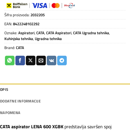
Šifra proizvoda:
2032205
EAN:
8422248102292
Oznake:
Aspiratori
,
CATA
,
CATA Aspiratori
,
CATA Ugradna tehnika
,
Kuhinjska tehnika
,
Ugradna tehnika
Brand:
CATA
OPIS
DODATNE INFORMACIJE
NAPOMENA
CATA aspirator LENA 600 XGBK
predstavlja savršen spoj