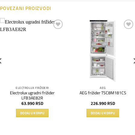
POVEZANI PROIZVODI
Dodaj
Dodaj
na
na
listu
listu
želja
želja
ELECTROLUX FRIŽIDERI
AEG
Electrolux ugradni frižider
AEG frižider TSC8M181CS
LFB3AE82R
63.990
RSD
226.990
RSD
DODAJ U KORPU
DODAJ U KORPU