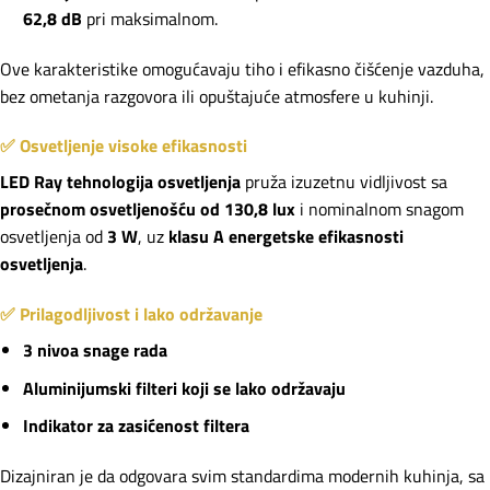
62,8 dB
pri maksimalnom.
Ove karakteristike omogućavaju tiho i efikasno čišćenje vazduha,
bez ometanja razgovora ili opuštajuće atmosfere u kuhinji.
✅ Osvetljenje visoke efikasnosti
LED Ray tehnologija osvetljenja
pruža izuzetnu vidljivost sa
prosečnom osvetljenošću od 130,8 lux
i nominalnom snagom
osvetljenja od
3 W
, uz
klasu A energetske efikasnosti
osvetljenja
.
✅ Prilagodljivost i lako održavanje
3 nivoa snage rada
Aluminijumski filteri koji se lako održavaju
Indikator za zasićenost filtera
Dizajniran je da odgovara svim standardima modernih kuhinja, sa