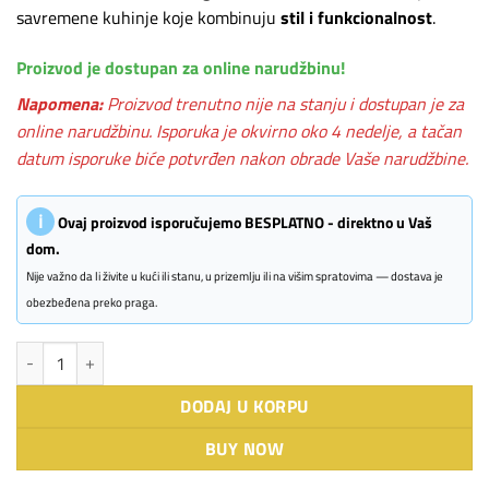
savremene kuhinje koje kombinuju
stil i funkcionalnost
.
Proizvod je dostupan za online narudžbinu!
Napomena:
Proizvod trenutno nije na stanju i dostupan je za
online narudžbinu. Isporuka je okvirno oko 4 nedelje, a tačan
datum isporuke biće potvrđen nakon obrade Vaše narudžbine.
ℹ
Ovaj proizvod isporučujemo BESPLATNO - direktno u Vaš
dom.
Nije važno da li živite u kući ili stanu, u prizemlju ili na višim spratovima — dostava je
obezbeđena preko praga.
CATA aspirator LENA 600 XGBK količina
DODAJ U KORPU
BUY NOW