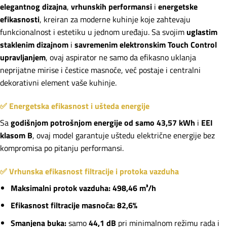
elegantnog dizajna
,
vrhunskih performansi
i
energetske
efikasnosti
, kreiran za moderne kuhinje koje zahtevaju
funkcionalnost i estetiku u jednom uređaju. Sa svojim
uglastim
staklenim dizajnom
i
savremenim elektronskim Touch Control
upravljanjem
, ovaj aspirator ne samo da efikasno uklanja
neprijatne mirise i čestice masnoće, već postaje i centralni
dekorativni element vaše kuhinje.
✅ Energetska efikasnost i ušteda energije
Sa
godišnjom potrošnjom energije od samo 43,57 kWh
i
EEI
klasom B
, ovaj model garantuje uštedu električne energije bez
kompromisa po pitanju performansi.
✅ Vrhunska efikasnost filtracije i protoka vazduha
Maksimalni protok vazduha:
498,46 m³/h
Efikasnost filtracije masnoća:
82,6%
Smanjena buka:
samo
44,1 dB
pri minimalnom režimu rada i