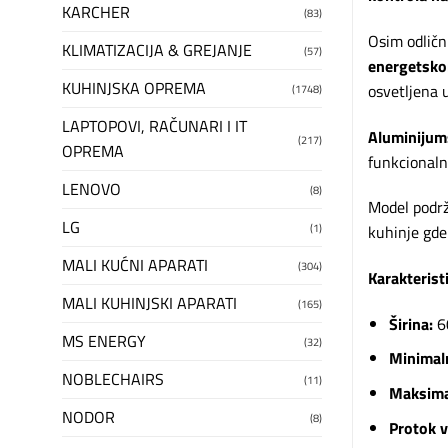
KARCHER
(83)
Osim odličn
KLIMATIZACIJA & GREJANJE
(57)
energetsko
KUHINJSKA OPREMA
osvetljena 
(1748)
LAPTOPOVI, RAČUNARI I IT
Aluminijums
(217)
OPREMA
funkcionaln
LENOVO
(8)
Model podr
LG
(1)
kuhinje gde
MALI KUĆNI APARATI
(304)
Karakterist
MALI KUHINJSKI APARATI
(165)
Širina:
6
MS ENERGY
(32)
Minimaln
NOBLECHAIRS
(11)
Maksima
NODOR
(8)
Protok 