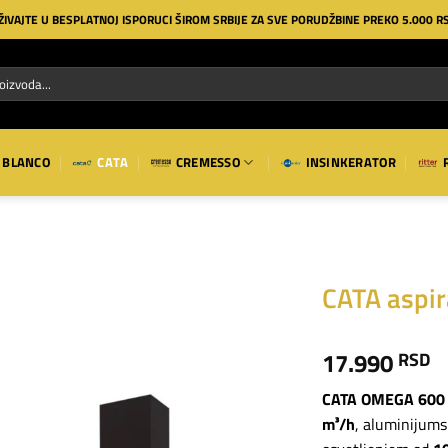
ŽIVAJTE U BESPLATNOJ ISPORUCI ŠIROM SRBIJE ZA SVE PORUDŽBINE PREKO 5.000 R
BLANCO
CATA
CREMESSO
INSINKERATOR
CATA aspi
Dodaj
17.990
RSD
na
listu
želja
CATA OMEGA 600 
m³/h
, aluminijums