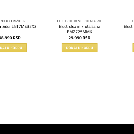
ROLUX FRIŽIDERI
ELECTROLUX MIKROTALASNE
Electrolux mikrotalasna
 frižider LNT7ME32X3
Elect
EMZ725MMK
08.990
RSD
29.990
RSD
DAJ U KORPU
DODAJ U KORPU