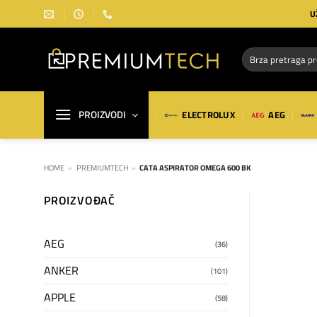
Preskoči
U
na
sadržaj
Pretraga
za:
PROIZVODI
ELECTROLUX
AEG
HOME
»
PREMIUMTECH
»
CATA ASPIRATOR OMEGA 600 BK
PROIZVOĐAČ
AEG
(36)
ANKER
(101)
APPLE
(58)