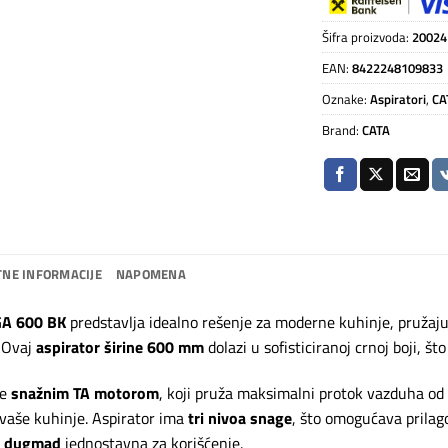
Šifra proizvoda:
20024
EAN:
8422248109833
Oznake:
Aspiratori
,
CA
Brand:
CATA
NE INFORMACIJE
NAPOMENA
A 600 BK
predstavlja idealno rešenje za moderne kuhinje, pružaju
. Ovaj
aspirator širine 600 mm
dolazi u sofisticiranoj crnoj boji, 
je
snažnim TA motorom
, koji pruža maksimalni protok vazduha od
vaše kuhinje. Aspirator ima
tri nivoa snage
, što omogućava prila
a dugmad
jednostavna za korišćenje.