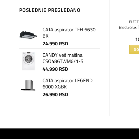
POSLEDNJE PREGLEDANO
X FRIŽIDERI
ELECTROLUX FRIŽIDERI
ELECT
žider LNT6ME46X3
Electrolux frižider LRB1DE33W
Electrolux
CATA aspirator TFH 6630
BK
990
RSD
62.990
RSD
1
24.990
RSD
U KORPU
PROČITAJTE JOŠ
DO
CANDY veš mašina
CSO486TWM6/1-S
44.990
RSD
CATA aspirator LEGEND
6000 XGBK
26.990
RSD