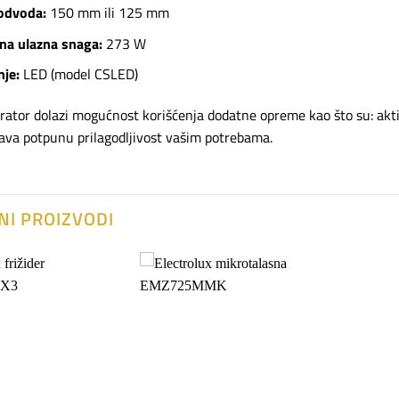
odvoda:
150 mm ili 125 mm
na ulazna snaga:
273 W
nje:
LED (model CSLED)
rator dolazi mogućnost korišćenja dodatne opreme kao što su: aktivni 
va potpunu prilagodljivost vašim potrebama.
NI PROIZVODI
Dodaj
Dodaj
na
na
listu
listu
želja
želja