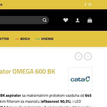
SD
RITTER
BOSCH
HISENSE
rator OMEGA 600 BK
BK aspirator
sa maksimalnim protokom vazduha od
645
kim filterom za masnoću (
efikasnost 90,3%
), i LED