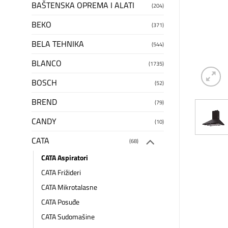
BAŠTENSKA OPREMA I ALATI
(204)
BEKO
(371)
BELA TEHNIKA
(544)
BLANCO
(1735)
BOSCH
(52)
BREND
(79)
CANDY
(10)
CATA
(68)
CATA Aspiratori
CATA Frižideri
CATA Mikrotalasne
CATA Posuđe
CATA Sudomašine