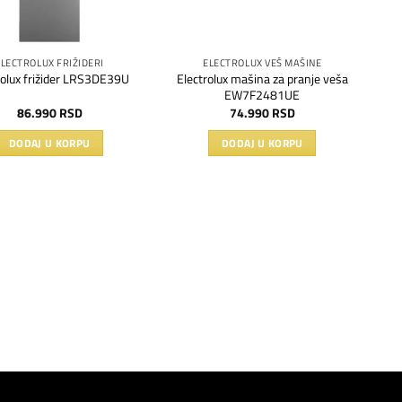
ELECTROLUX FRIŽIDERI
ELECTROLUX VEŠ MAŠINE
Electrolux mašina za pranje veša
rolux frižider LRS3DE39U
EW7F2481UE
86.990
RSD
74.990
RSD
DODAJ U KORPU
DODAJ U KORPU