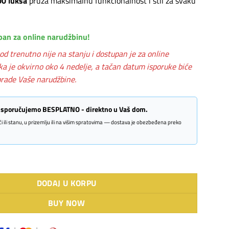
00 luksa
pruža maksimalnu funkcionalnost i stil za svaku
pan za online narudžbinu!
od trenutno nije na stanju i dostupan je za online
ka je okvirno oko 4 nedelje, a tačan datum isporuke biće
rade Vaše narudžbine.
 isporučujemo BESPLATNO - direktno u Vaš dom.
kući ili stanu, u prizemlju ili na višim spratovima — dostava je obezbeđena preko
A 600 BK količina
DODAJ U KORPU
BUY NOW