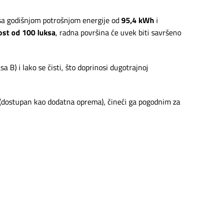
i sa godišnjom potrošnjom energije od
95,4 kWh
i
ost od 100 luksa
, radna površina će uvek biti savršeno
sa B) i lako se čisti, što doprinosi dugotrajnoj
 (dostupan kao dodatna oprema), čineći ga pogodnim za