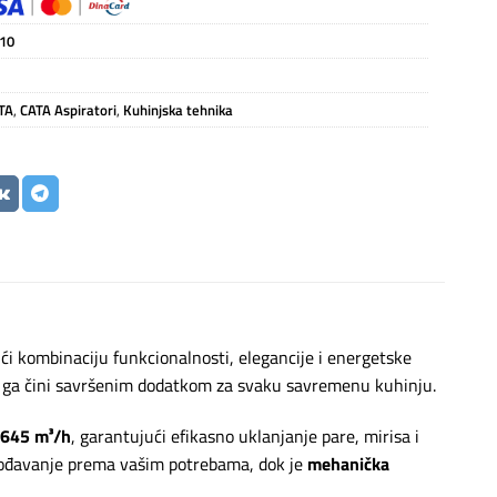
10
TA
,
CATA Aspiratori
,
Kuhinjska tehnika
ći kombinaciju funkcionalnosti, elegancije i energetske
što ga čini savršenim dodatkom za svaku savremenu kuhinju.
645 m³/h
, garantujući efikasno uklanjanje pare, mirisa i
gođavanje prema vašim potrebama, dok je
mehanička