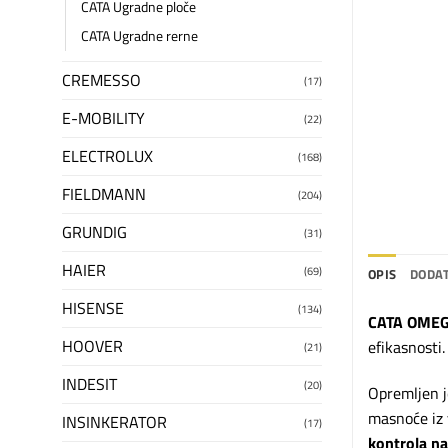
CATA Ugradne ploče
CATA Ugradne rerne
CREMESSO
(17)
E-MOBILITY
(22)
ELECTROLUX
(168)
FIELDMANN
(204)
GRUNDIG
(31)
HAIER
(69)
OPIS
DODAT
HISENSE
(134)
CATA OMEG
HOOVER
efikasnosti
(21)
INDESIT
(20)
Opremljen 
masnoće iz 
INSINKERATOR
(17)
kontrola n