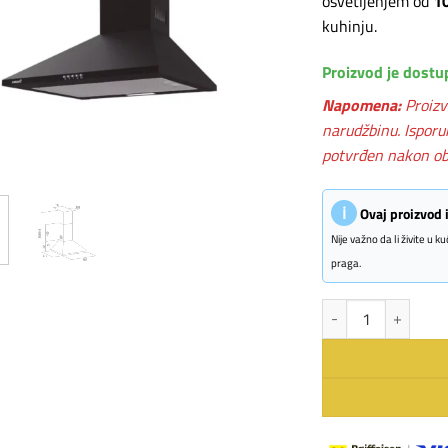
osvetljenjem od
1
kuhinju.
Proizvod je dostu
Napomena:
Proizv
narudžbinu. Isporu
potvrđen nakon ob
ℹ
Ovaj proizvod
Nije važno da li živite u 
praga.
CATA aspirator OMEG