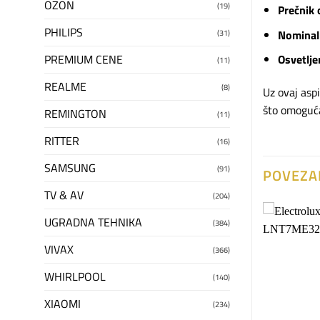
OZON
(19)
Prečnik 
PHILIPS
Nominal
(31)
PREMIUM CENE
Osvetlje
(11)
REALME
(8)
Uz ovaj aspi
što omoguća
REMINGTON
(11)
RITTER
(16)
SAMSUNG
(91)
POVEZA
TV & AV
(204)
UGRADNA TEHNIKA
(384)
Dodaj
Dodaj
VIVAX
(366)
na
na
listu
listu
želja
želja
WHIRLPOOL
(140)
NEMA NA ZALIHAMA
XIAOMI
(234)