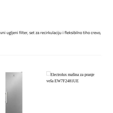
ugljeni filter, set za recirkulaciju i fleksibilno tiho crevo,
Dodaj
Dodaj
na
na
listu
listu
želja
želja