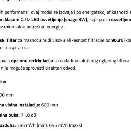
ih performansi, ovaj model se izdvaja i po energetskoj efikasnost
m klasom C
. Uz
LED osvetljenje (snage 3W)
, koje pruža
osvetljen
uz minimalnu potrošnju energije.
ki filter
za masnoću nudi visoku efikasnost filtracije od
90,3%
(kla
osti aspiratora.
žava i
opcionu recirkulaciju
sa dodatkom aktivnog ugljenog filtera
 nije moguće sprovesti direktan odvod.
ike:
00 mm
a visina instalacije:
600 mm
lna buka:
71,8 dB
vazduha:
385 m³/h (min), 645 m³/h (maks)