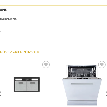
OPIS
NAPOMENA
.
POVEZANI PROIZVODI
Dodaj
Dodaj
na
na
listu
listu
želja
želja