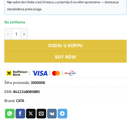
Nije važno da li živite u kući ili stanu, u prizemlju ili na višim spratovima — dostava je
obezbeđena preko praga.
Na zalihama
CATA posuđe za indukciju Set Professional količina
DODAJ U KORPU
BUY NOW
Šifra proizvoda:
3000006
EAN:
8422248085885
Brand:
CATA