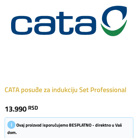
CATA posuđe za indukciju Set Professional
13.990
RSD
ℹ
Ovaj proizvod isporučujemo BESPLATNO - direktno u Vaš
dom.