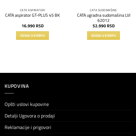
CATA ASPIRATORI
CATA SUDOMAŠINE
CATA ugradna sudomašina LVI
CATA aspirator GT-PLUS 45 BK
62012
16.990
RSD
52.990
RSD
DODAJ U KORPU
DODAJ U KORPU
KUPOVINA
Opšti uslovi kupovine
Detalji Ugovora o prodaji
Reklamacije i prigovori