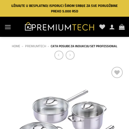
Preskoči
UŽIVAJTE U BESPLATNOJ ISPORUCI ŠIROM SRBIJE ZA SVE PORUDŽBINE
na
PREKO 5.000 RSD
sadržaj
HOME
»
PREMIUMTECH
»
CATA POSUĐE ZA INDUKCIJU SET PROFESSIONAL
Dodaj
na
listu
želja