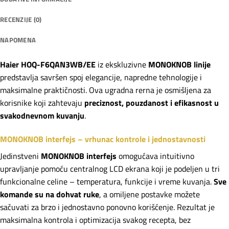
RECENZIJE (0)
NAPOMENA
Haier HOQ-F6QAN3WB/EE
iz ekskluzivne
MONOKNOB linije
predstavlja savršen spoj elegancije, napredne tehnologije i
maksimalne praktičnosti. Ova ugradna rerna je osmišljena za
korisnike koji zahtevaju
preciznost, pouzdanost i efikasnost u
svakodnevnom kuvanju
.
MONOKNOB interfejs – vrhunac kontrole i jednostavnosti
Jedinstveni
MONOKNOB interfejs
omogućava intuitivno
upravljanje pomoću centralnog LCD ekrana koji je podeljen u tri
funkcionalne celine – temperatura, funkcije i vreme kuvanja.
Sve
komande su na dohvat ruke
, a omiljene postavke možete
sačuvati za brzo i jednostavno ponovno korišćenje. Rezultat je
maksimalna kontrola i optimizacija svakog recepta, bez