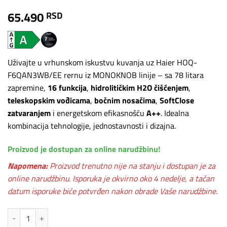
65.490
RSD
Uživajte u vrhunskom iskustvu kuvanja uz Haier HOQ-
F6QAN3WB/EE rernu iz MONOKNOB linije – sa 78 litara
zapremine,
16 funkcija
,
hidrolitičkim H2O čišćenjem
,
teleskopskim vođicama
,
bočnim nosačima
,
SoftClose
zatvaranjem
i energetskom efikasnošću
A++
. Idealna
kombinacija tehnologije, jednostavnosti i dizajna.
Proizvod je dostupan za online narudžbinu!
Napomena:
Proizvod trenutno nije na stanju i dostupan je za
online narudžbinu. Isporuka je okvirno oko 4 nedelje, a tačan
datum isporuke biće potvrđen nakon obrade Vaše narudžbine.
Haier ugradna rerna MONOKNOB linija HOQ-F6QAN3WB/EE količina