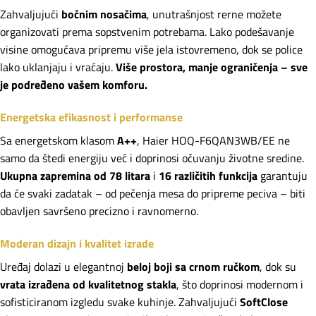
Zahvaljujući
bočnim nosačima
, unutrašnjost rerne možete
organizovati prema sopstvenim potrebama. Lako podešavanje
visine omogućava pripremu više jela istovremeno, dok se police
lako uklanjaju i vraćaju.
Više prostora, manje ograničenja – sve
je podređeno vašem komforu.
Energetska efikasnost i performanse
Sa energetskom klasom
A++
, Haier HOQ-F6QAN3WB/EE ne
samo da štedi energiju već i doprinosi očuvanju životne sredine.
Ukupna zapremina od 78 litara
i
16 različitih funkcija
garantuju
da će svaki zadatak – od pečenja mesa do pripreme peciva – biti
obavljen savršeno precizno i ravnomerno.
Moderan dizajn i kvalitet izrade
Uređaj dolazi u elegantnoj
beloj boji sa crnom ručkom
, dok su
vrata izrađena od kvalitetnog stakla
, što doprinosi modernom i
sofisticiranom izgledu svake kuhinje. Zahvaljujući
SoftClose