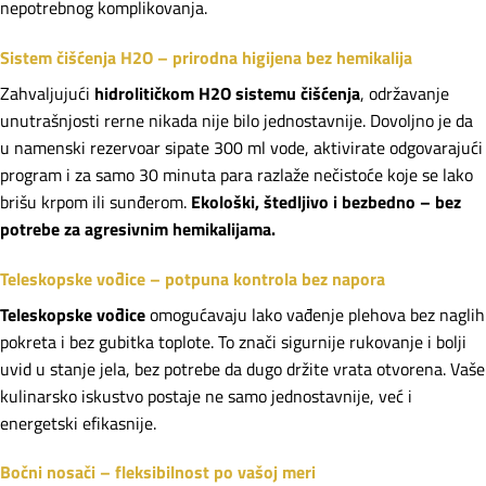
nepotrebnog komplikovanja.
Sistem čišćenja H2O – prirodna higijena bez hemikalija
Zahvaljujući
hidrolitičkom H2O sistemu čišćenja
, održavanje
unutrašnjosti rerne nikada nije bilo jednostavnije. Dovoljno je da
u namenski rezervoar sipate 300 ml vode, aktivirate odgovarajući
program i za samo 30 minuta para razlaže nečistoće koje se lako
brišu krpom ili sunđerom.
Ekološki, štedljivo i bezbedno – bez
potrebe za agresivnim hemikalijama.
Teleskopske vođice – potpuna kontrola bez napora
Teleskopske vođice
omogućavaju lako vađenje plehova bez naglih
pokreta i bez gubitka toplote. To znači sigurnije rukovanje i bolji
uvid u stanje jela, bez potrebe da dugo držite vrata otvorena. Vaše
kulinarsko iskustvo postaje ne samo jednostavnije, već i
energetski efikasnije.
Bočni nosači – fleksibilnost po vašoj meri