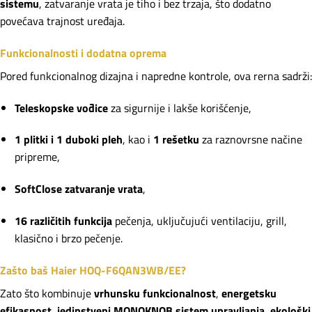
sistemu
, zatvaranje vrata je tiho i bez trzaja, što dodatno
povećava trajnost uređaja.
Funkcionalnosti i dodatna oprema
Pored funkcionalnog dizajna i napredne kontrole, ova rerna sadrži:
Teleskopske vođice
za sigurnije i lakše korišćenje,
1 plitki i 1 duboki pleh
, kao i
1 rešetku
za raznovrsne načine
pripreme,
SoftClose zatvaranje vrata
,
16 različitih funkcija
pečenja, uključujući ventilaciju, grill,
klasično i brzo pečenje.
Zašto baš Haier HOQ-F6QAN3WB/EE?
Zato što kombinuje
vrhunsku funkcionalnost
,
energetsku
efikasnost
,
jedinstveni MONOKNOB sistem upravljanja
,
ekološki