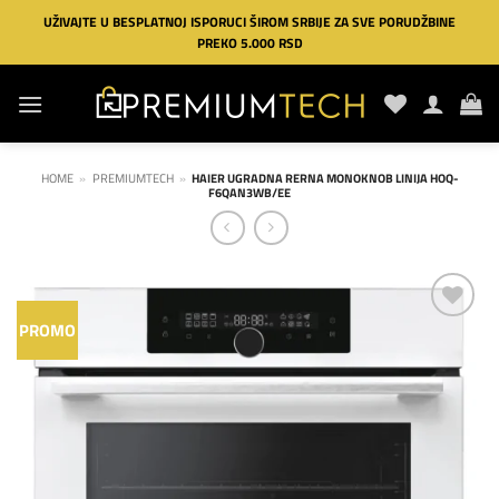
Preskoči
UŽIVAJTE U BESPLATNOJ ISPORUCI ŠIROM SRBIJE ZA SVE PORUDŽBINE
na
PREKO 5.000 RSD
sadržaj
HOME
»
PREMIUMTECH
»
HAIER UGRADNA RERNA MONOKNOB LINIJA HOQ-
F6QAN3WB/EE
PROMO
Dodaj
na
listu
želja