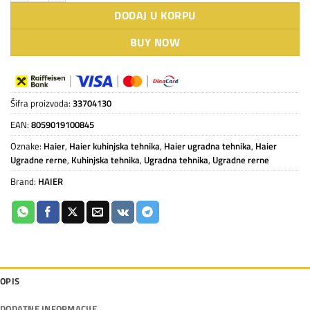
DODAJ U KORPU
BUY NOW
Šifra proizvoda:
33704130
EAN:
8059019100845
Oznake:
Haier
,
Haier kuhinjska tehnika
,
Haier ugradna tehnika
,
Haier
Ugradne rerne
,
Kuhinjska tehnika
,
Ugradna tehnika
,
Ugradne rerne
Brand:
HAIER
OPIS
DODATNE INFORMACIJE