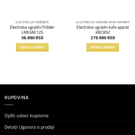
ELECTROLUX FRIŽIDERI
ELECTROLUX UGRADNI KAFE APARATI
Electrolux ugradni frižider
Electrolux ugradni kafe aparat
LRB3AE12S
KBC85Z
56.990
RSD
279.990
RSD
DODAJ U KORPU
DODAJ U KORPU
KUPOVINA
Opšti uslovi kupovine
Detalji Ugovora o prodaji