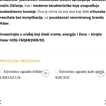
način čišćenja
, kao i
moderne karakteristike koje unapređuju
svakodnevno kuvanje
. Ovo je rerna za sve one koji žele
vrhunske
rezultate bez komplikacija
, uz
pouzdanost renomiranog brenda
Haier
.
Investirajte u uređaj koji štedi vreme, energiju i živce – birajte
Haier HOQ-F6QAN3WB/EE.
POVEZANI PROIZVODI
Dodaj
Dodaj
na
na
listu
listu
želja
želja