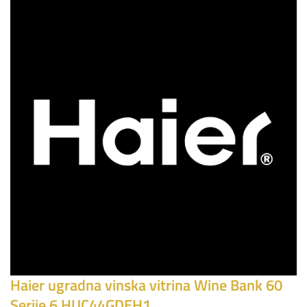
Haier ugradna vinska vitrina Wine Bank 60
Serije 6 HUC44GDEH1