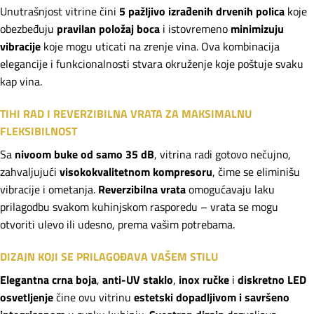
Unutrašnjost vitrine čini
5 pažljivo izrađenih drvenih polica
koje
obezbeđuju
pravilan položaj boca
i istovremeno
minimizuju
vibracije
koje mogu uticati na zrenje vina. Ova kombinacija
elegancije i funkcionalnosti stvara okruženje koje poštuje svaku
kap vina.
TIHI RAD I REVERZIBILNA VRATA ZA MAKSIMALNU
FLEKSIBILNOST
Sa
nivoom buke od samo 35 dB
, vitrina radi gotovo nečujno,
zahvaljujući
visokokvalitetnom kompresoru
, čime se eliminišu
vibracije i ometanja.
Reverzibilna vrata
omogućavaju laku
prilagodbu svakom kuhinjskom rasporedu – vrata se mogu
otvoriti ulevo ili udesno, prema vašim potrebama.
DIZAJN KOJI SE PRILAGOĐAVA VAŠEM STILU
Elegantna crna boja
,
anti-UV staklo
,
inox ručke
i
diskretno LED
osvetljenje
čine ovu vitrinu
estetski dopadljivom i savršeno