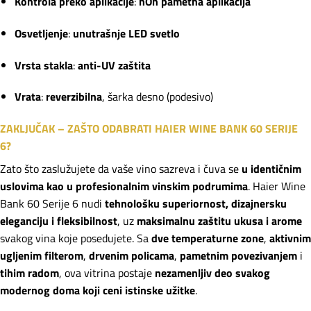
Kontrola preko aplikacije
:
hOn pametna aplikacija
Osvetljenje
:
unutrašnje LED svetlo
Vrsta stakla
:
anti-UV zaštita
Vrata
:
reverzibilna
, šarka desno (podesivo)
ZAKLJUČAK – ZAŠTO ODABRATI HAIER WINE BANK 60 SERIJE
6?
Zato što zaslužujete da vaše vino sazreva i čuva se
u identičnim
uslovima kao u profesionalnim vinskim podrumima
. Haier Wine
Bank 60 Serije 6 nudi
tehnološku superiornost, dizajnersku
eleganciju i fleksibilnost
, uz
maksimalnu zaštitu ukusa i arome
svakog vina koje posedujete. Sa
dve temperaturne zone
,
aktivnim
ugljenim filterom
,
drvenim policama
,
pametnim povezivanjem
i
tihim radom
, ova vitrina postaje
nezamenljiv deo svakog
modernog doma koji ceni istinske užitke
.