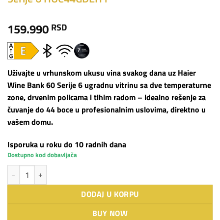
159.990
RSD
Uživajte u vrhunskom ukusu vina svakog dana uz Haier
Wine Bank 60 Serije 6 ugradnu vitrinu sa dve temperaturne
zone, drvenim policama i tihim radom – idealno rešenje za
čuvanje do 44 boce u profesionalnim uslovima, direktno u
vašem domu.
Isporuka u roku do 10 radnih dana
Dostupno kod dobavljača
Haier ugradna vinska vitrina Wine Bank 60 Serije 6 HUC44GDEH1 količi
DODAJ U KORPU
BUY NOW