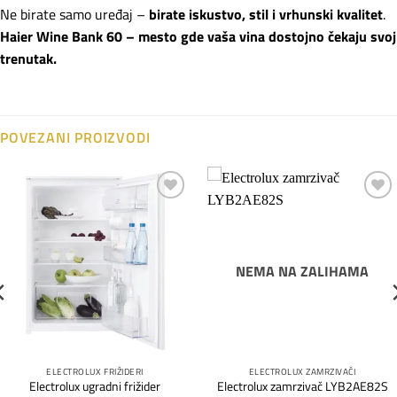
Ne birate samo uređaj –
birate iskustvo, stil i vrhunski kvalitet
.
Haier Wine Bank 60 – mesto gde vaša vina dostojno čekaju svoj
trenutak.
POVEZANI PROIZVODI
Dodaj
Dodaj
na
na
listu
listu
želja
želja
NEMA NA ZALIHAMA
ELECTROLUX FRIŽIDERI
ELECTROLUX ZAMRZIVAČI
Electrolux ugradni frižider
Electrolux zamrzivač LYB2AE82S