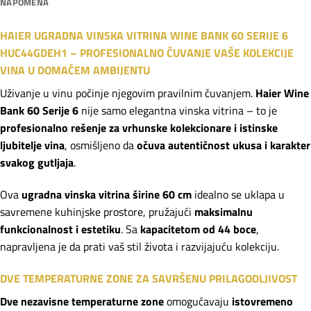
NAPOMENA
HAIER UGRADNA VINSKA VITRINA WINE BANK 60 SERIJE 6
HUC44GDEH1 – PROFESIONALNO ČUVANJE VAŠE KOLEKCIJE
VINA U DOMAĆEM AMBIJENTU
Uživanje u vinu počinje njegovim pravilnim čuvanjem.
Haier Wine
Bank 60 Serije 6
nije samo elegantna vinska vitrina – to je
profesionalno rešenje za vrhunske kolekcionare i istinske
ljubitelje vina
, osmišljeno da
očuva autentičnost ukusa i karakter
svakog gutljaja
.
Ova
ugradna vinska vitrina širine 60 cm
idealno se uklapa u
savremene kuhinjske prostore, pružajući
maksimalnu
funkcionalnost i estetiku
. Sa
kapacitetom od 44 boce
,
napravljena je da prati vaš stil života i razvijajuću kolekciju.
DVE TEMPERATURNE ZONE ZA SAVRŠENU PRILAGODLJIVOST
Dve nezavisne temperaturne zone
omogućavaju
istovremeno