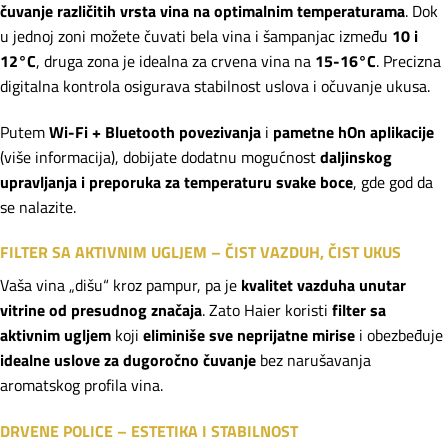
čuvanje različitih vrsta vina na optimalnim temperaturama
. Dok
u jednoj zoni možete čuvati bela vina i šampanjac između
10 i
12°C
, druga zona je idealna za crvena vina na
15-16°C
. Precizna
digitalna kontrola osigurava stabilnost uslova i očuvanje ukusa.
Putem
Wi-Fi + Bluetooth povezivanja
i
pametne hOn aplikacije
(
više informacija
), dobijate dodatnu mogućnost
daljinskog
upravljanja i preporuka za temperaturu svake boce
, gde god da
se nalazite.
FILTER SA AKTIVNIM UGLJEM – ČIST VAZDUH, ČIST UKUS
Vaša vina „dišu“ kroz pampur, pa je
kvalitet vazduha unutar
vitrine od presudnog značaja
. Zato Haier koristi
filter sa
aktivnim ugljem
koji
eliminiše sve neprijatne mirise
i obezbeđuje
idealne uslove za dugoročno čuvanje
bez narušavanja
aromatskog profila vina.
DRVENE POLICE – ESTETIKA I STABILNOST