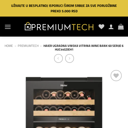
Preskoči
UŽIVAJTE U BESPLATNOJ ISPORUCI ŠIROM SRBIJE ZA SVE PORUDŽBINE
na
PREKO 5.000 RSD
sadržaj
HOME
»
PREMIUMTECH
»
HAIER UGRADNA VINSKA VITRINA WINE BANK 60 SERIJE 6
HUC44GDEH1
Dodaj
na
listu
želja