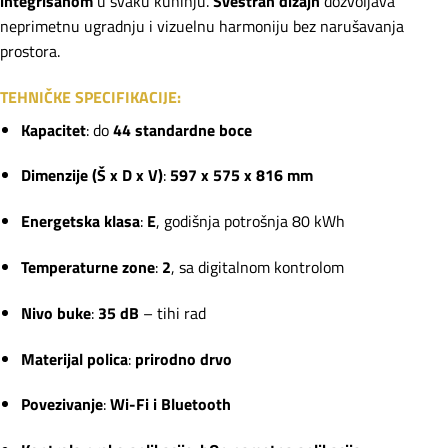
integrisanom
u svaku kuhinju.
Svestran dizajn
dozvoljava
neprimetnu ugradnju i vizuelnu harmoniju bez narušavanja
prostora.
TEHNIČKE SPECIFIKACIJE:
Kapacitet
: do
44 standardne boce
Dimenzije (Š x D x V)
:
597 x 575 x 816 mm
Energetska klasa
:
E
, godišnja potrošnja 80 kWh
Temperaturne zone
:
2
, sa digitalnom kontrolom
Nivo buke
:
35 dB
– tihi rad
Materijal polica
:
prirodno drvo
Povezivanje
:
Wi-Fi i Bluetooth