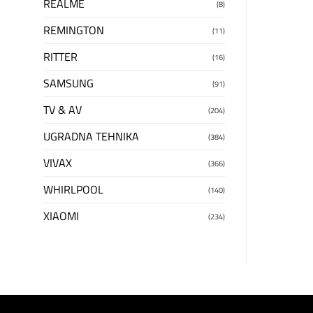
REALME
(8)
REMINGTON
(11)
RITTER
(16)
SAMSUNG
(91)
TV & AV
(204)
UGRADNA TEHNIKA
(384)
VIVAX
(366)
WHIRLPOOL
(140)
XIAOMI
(234)