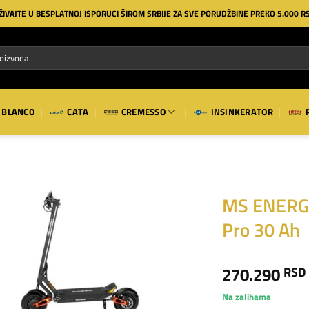
ŽIVAJTE U BESPLATNOJ ISPORUCI ŠIROM SRBIJE ZA SVE PORUDŽBINE PREKO 5.000 R
BLANCO
CATA
CREMESSO
INSINKERATOR
MS ENERG
Pro 30 Ah
Dodaj
na
listu
270.290
RSD
želja
Na zalihama