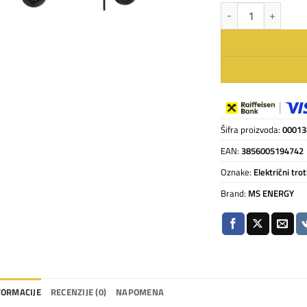
MS ENERGY E-ROMOBI
Šifra proizvoda:
00013
EAN:
3856005194742
Oznake:
Električni trot
Brand:
MS ENERGY
FORMACIJE
RECENZIJE (0)
NAPOMENA