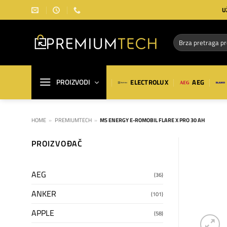
Preskoči
U
na
sadržaj
Pretraga
za:
PROIZVODI
ELECTROLUX
AEG
HOME
»
PREMIUMTECH
»
MS ENERGY E-ROMOBIL FLARE X PRO 30 AH
PROIZVOĐAČ
AEG
(36)
ANKER
(101)
APPLE
(58)