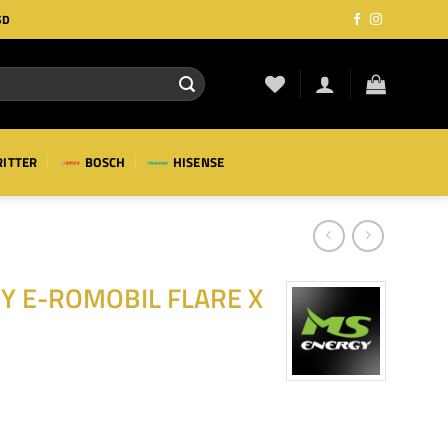
SD
RITTER
BOSCH
HISENSE
Y E-ROMOBIL FLARE X