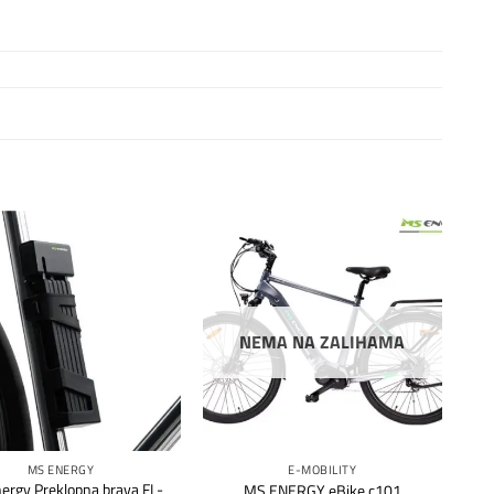
Dodaj
Dodaj
na
na
listu
listu
želja
želja
NEMA NA ZALIHAMA
MS ENERGY
E-MOBILITY
ergy Preklopna brava FL-
MS ENERGY eBike c101