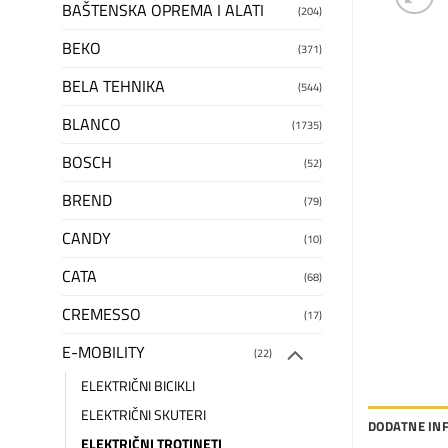
BAŠTENSKA OPREMA I ALATI
(204)
BEKO
(371)
BELA TEHNIKA
(544)
BLANCO
(1735)
BOSCH
(52)
BREND
(79)
CANDY
(10)
CATA
(68)
CREMESSO
(17)
E-MOBILITY
(22)
ELEKTRIČNI BICIKLI
ELEKTRIČNI SKUTERI
DODATNE IN
ELEKTRIČNI TROTINETI