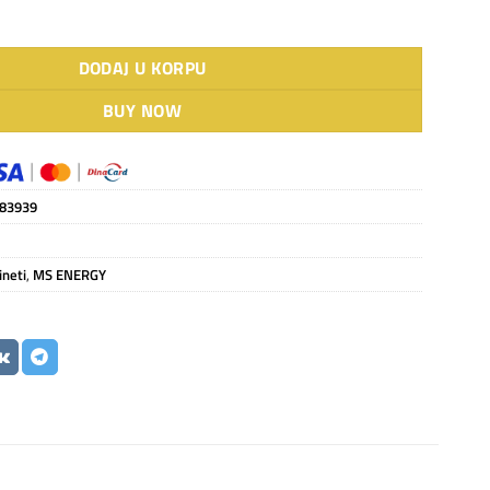
L FLARE X Pro 30 Ah količina
DODAJ U KORPU
BUY NOW
83939
ineti
,
MS ENERGY