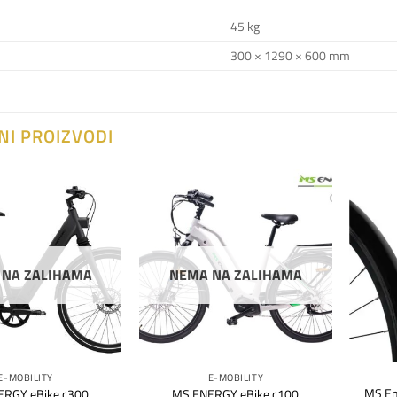
45 kg
300 × 1290 × 600 mm
NI PROIZVODI
Dodaj
Dodaj
na
na
listu
listu
želja
želja
 NA ZALIHAMA
NEMA NA ZALIHAMA
E-MOBILITY
E-MOBILITY
MS En
ERGY eBike c300
MS ENERGY eBike c100