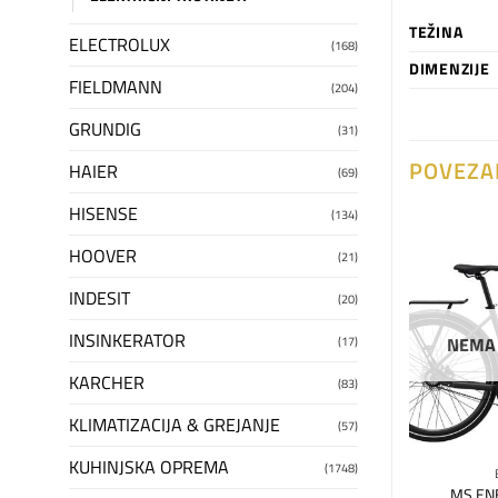
TEŽINA
ELECTROLUX
(168)
DIMENZIJE
FIELDMANN
(204)
GRUNDIG
(31)
POVEZA
HAIER
(69)
HISENSE
(134)
HOOVER
(21)
Dodaj
Dodaj
na
na
INDESIT
(20)
listu
listu
želja
želja
INSINKERATOR
(17)
NEMA
KARCHER
(83)
KLIMATIZACIJA & GREJANJE
(57)
KUHINJSKA OPREMA
(1748)
NERGY
MS ENERGY
ciga MSH-500_L
MS ENERGY E-ROMOBIL FLARE
MS EN