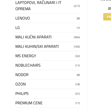
LAPTOPOVI, RAČUNARI I IT
(217)
OPREMA
90
RSD
145.690
RSD
2
U KORPU
DODAJ U KORPU
PR
LENOVO
(8)
LG
(1)
MALI KUĆNI APARATI
(304)
MALI KUHINJSKI APARATI
(165)
MS ENERGY
(32)
NOBLECHAIRS
(11)
NODOR
(8)
OZON
(19)
PHILIPS
(31)
PREMIUM CENE
(11)