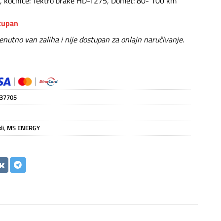
 kočnice: Tektro brake HD-T275, Domet: 80- 100 km
stupan
renutno van zaliha i nije dostupan za onlajn naručivanje.
37705
li
,
MS ENERGY