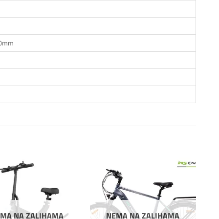
680mm
Dodaj
Dodaj
na
na
listu
listu
želja
želja
MA NA ZALIHAMA
NEMA NA ZALIHAMA