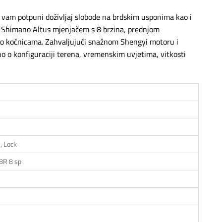
e vam potpuni doživljaj slobode na brdskim usponima kao i
n Shimano Altus mjenjačem s 8 brzina, prednjom
 kočnicama. Zahvaljujući snažnom Shengyi motoru i
 o konfiguraciji terena, vremenskim uvjetima, vitkosti
, Lock
8R 8 sp