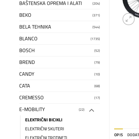
BAŠTENSKA OPREMA I ALATI
(204)
BEKO
(371)
BELA TEHNIKA
(544)
BLANCO
(1735)
BOSCH
(52)
BREND
(79)
CANDY
(10)
CATA
(68)
CREMESSO
(17)
E-MOBILITY
(22)
ELEKTRIČNI BICIKLI
ELEKTRIČNI SKUTERI
OPIS
DODAT
ELEKTRIČNI TROTINETI