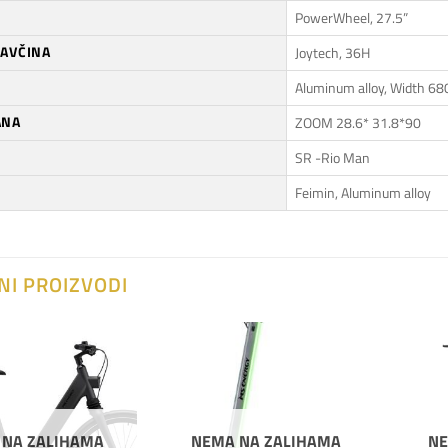
PowerWheel, 27.5”
LAVČINA
Joytech, 36H
Aluminum alloy, Width 
ANA
ZOOM 28.6* 31.8*90
SR -Rio Man
Feimin, Aluminum alloy
NI PROIZVODI
Dodaj
Dodaj
na
na
listu
listu
želja
želja
 NA ZALIHAMA
NEMA NA ZALIHAMA
NE