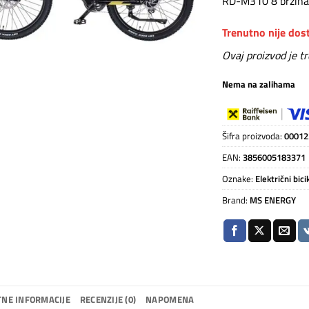
RD-M310 8 brzina,
Trenutno nije do
Ovaj proizvod je t
Nema na zalihama
Šifra proizvoda:
00012
EAN:
3856005183371
Oznake:
Električni bicik
Brand:
MS ENERGY
NE INFORMACIJE
RECENZIJE (0)
NAPOMENA