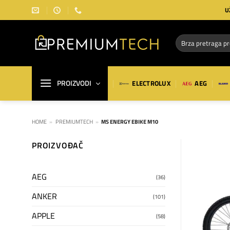
Preskoči
U
na
sadržaj
Pretraga
za:
PROIZVODI
ELECTROLUX
AEG
HOME
»
PREMIUMTECH
»
MS ENERGY EBIKE M10
PROIZVOĐAČ
AEG
(36)
ANKER
(101)
APPLE
(58)