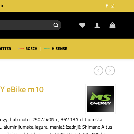
SD
RITTER
BOSCH
HISENSE
Y eBike m10
hengyi hub motor 250W 40Nm, 36V 13Ah litijumska
 L, aluminijumska legura, menjač (zadnji): Shimano Altus