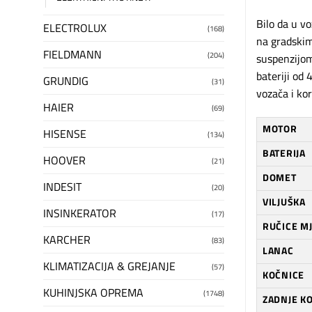
Bilo da u v
ELECTROLUX
(168)
na gradskim
FIELDMANN
(204)
suspenzijo
bateriji od
GRUNDIG
(31)
vozača i ko
HAIER
(69)
MOTOR
HISENSE
(134)
BATERIJA
HOOVER
(21)
DOMET
INDESIT
(20)
VILJUŠKA
INSINKERATOR
(17)
RUČICE M
KARCHER
(83)
LANAC
KLIMATIZACIJA & GREJANJE
(57)
KOČNICE
KUHINJSKA OPREMA
(1748)
ZADNJE K