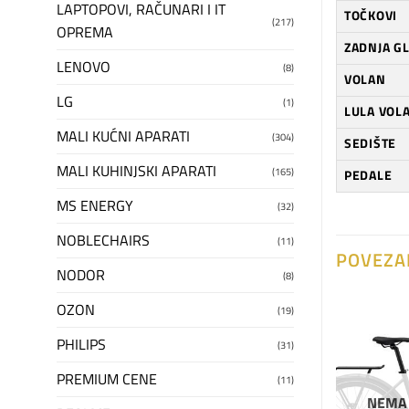
LAPTOPOVI, RAČUNARI I IT
TOČKOVI
(217)
OPREMA
ZADNJA G
LENOVO
(8)
VOLAN
LG
(1)
LULA VOL
MALI KUĆNI APARATI
(304)
SEDIŠTE
MALI KUHINJSKI APARATI
(165)
PEDALE
MS ENERGY
(32)
NOBLECHAIRS
(11)
POVEZA
NODOR
(8)
OZON
(19)
PHILIPS
Dodaj
Dodaj
(31)
na
na
listu
listu
PREMIUM CENE
(11)
želja
želja
NEMA NA ZALIHAMA
NEMA