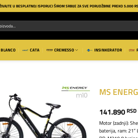
ŽIVAJTE U BESPLATNOJ ISPORUCI ŠIROM SRBIJE ZA SVE PORUDŽBINE PREKO 5.000 R
BLANCO
CATA
CREMESSO
INSINKERATOR
MS ENERG
Dodaj
141.890
RSD
na
listu
želja
Motor (zadnji): S
baterija, ram: 21”