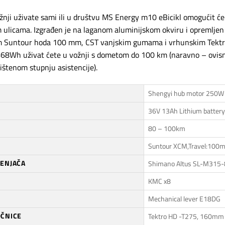
ožnji uživate sami ili u društvu MS Energy m10 eBicikl omogućit ć
 ulicama. Izgrađen je na laganom aluminijskom okviru i opremlje
m Suntour hoda 100 mm, CST vanjskim gumama i vrhunskim Tektro
 468Wh uživat ćete u vožnji s dometom do 100 km (naravno – ovisno
rištenom stupnju asistencije).
Shengyi hub motor 250W
36V 13Ah Lithium battery
80 – 100km
Suntour XCM,Travel:100m
JENJAČA
Shimano Altus SL-M315-
KMC x8
Mechanical lever E18DG
OČNICE
Tektro HD -T275, 160mm