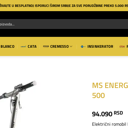
ŽIVAJTE U BESPLATNOJ ISPORUCI ŠIROM SRBIJE ZA SVE PORUDŽBINE PREKO 5.000 R
BLANCO
CATA
CREMESSO
INSINKERATOR
MS ENERG
500
Dodaj
na
listu
94.090
RSD
želja
Električni romobi