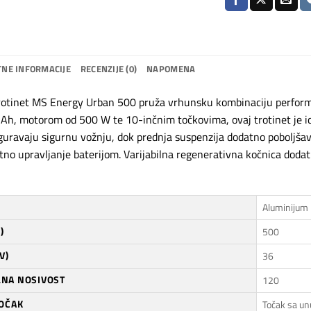
NE INFORMACIJE
RECENZIJE (0)
NAPOMENA
trotinet MS Energy Urban 500 pruža vrhunsku kombinaciju perform
 Ah, motorom od 500 W te 10-inčnim točkovima, ovaj trotinet je id
guravaju sigurnu vožnju, dok prednja suspenzija dodatno poboljša
no upravljanje baterijom. Varijabilna regenerativna kočnica dodat
Aluminijum
)
500
V)
36
NA NOSIVOST
120
TOČAK
Točak sa u