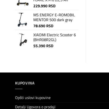
229.990
RSD
MS ENERGY E-ROMOBIL
MENTOR 500 dark gray
78.690
RSD
XIAOMI Electric Scooter 6
(BHR08R2GL)
55.390
RSD
KUPOVINA
Opšti uslovi kupovine
Detalji Ugovora o prodaji