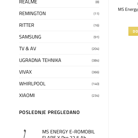
REALME
(8)
NERGY
MS ENERGY
ciga MSH-500_L
MS ENERGY E-ROMOBIL FLARE
MS Energy 
REMINGTON
(11)
90
RSD
145.690
RSD
RITTER
(16)
U KORPU
DODAJ U KORPU
DO
SAMSUNG
(91)
TV & AV
(204)
UGRADNA TEHNIKA
(384)
VIVAX
(366)
WHIRLPOOL
(140)
XIAOMI
(234)
POSLEDNJE PREGLEDANO
MS ENERGY E-ROMOBIL
FLARE X Pro 22,5 Ah