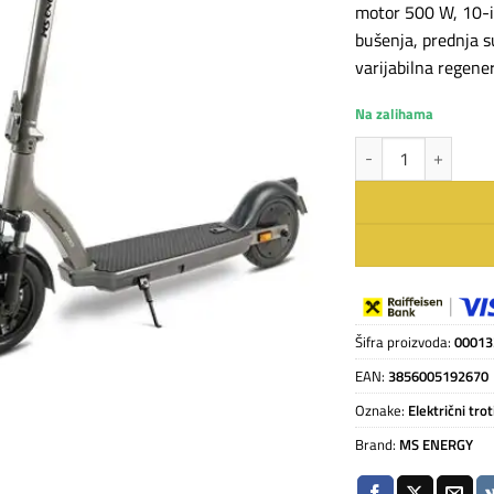
motor 500 W, 10-i
bušenja, prednja s
varijabilna regene
Na zalihama
MS ENERGY E-ROMOB
Šifra proizvoda:
00013
EAN:
3856005192670
Oznake:
Električni trot
Brand:
MS ENERGY