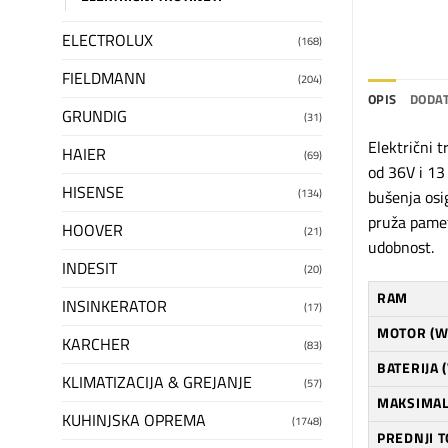
ELECTROLUX
(168)
FIELDMANN
(204)
OPIS
DODAT
GRUNDIG
(31)
Električni 
HAIER
(69)
od 36V i 13
HISENSE
(134)
bušenja osi
pruža pamet
HOOVER
(21)
udobnost.
INDESIT
(20)
RAM
INSINKERATOR
(17)
MOTOR (W
KARCHER
(83)
BATERIJA (
KLIMATIZACIJA & GREJANJE
(57)
MAKSIMAL
KUHINJSKA OPREMA
(1748)
PREDNJI 