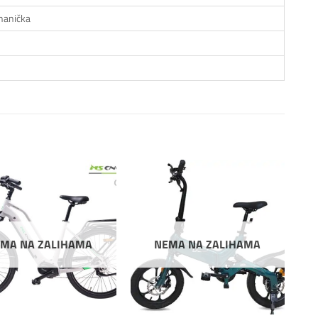
hanička
Dodaj
Dodaj
na
na
listu
listu
želja
želja
MA NA ZALIHAMA
NEMA NA ZALIHAMA