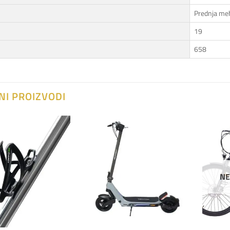
Prednja me
19
658
NI PROIZVODI
Dodaj
Dodaj
na
na
listu
listu
želja
želja
NE