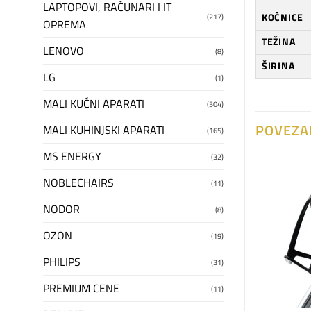
LAPTOPOVI, RAČUNARI I IT
KOČNICE
(217)
OPREMA
TEŽINA
LENOVO
(8)
ŠIRINA
LG
(1)
MALI KUĆNI APARATI
(304)
POVEZA
MALI KUHINJSKI APARATI
(165)
MS ENERGY
(32)
NOBLECHAIRS
(11)
Dodaj
Dodaj
na
na
NODOR
(8)
listu
listu
želja
želja
OZON
(19)
PHILIPS
(31)
PREMIUM CENE
(11)