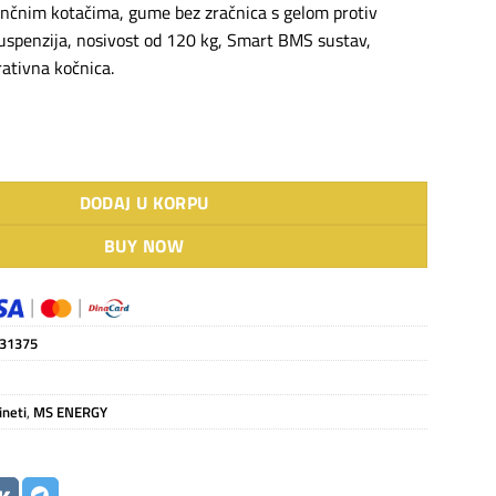
nčnim kotačima, gume bez zračnica s gelom protiv
uspenzija, nosivost od 120 kg, Smart BMS sustav,
rativna kočnica.
IL URBAN 500 količina
DODAJ U KORPU
BUY NOW
31375
ineti
,
MS ENERGY