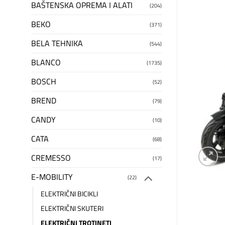
BAŠTENSKA OPREMA I ALATI
(204)
BEKO
(371)
BELA TEHNIKA
(544)
BLANCO
(1735)
BOSCH
(52)
BREND
(79)
CANDY
(10)
CATA
(68)
CREMESSO
(17)
E-MOBILITY
(22)
ELEKTRIČNI BICIKLI
ELEKTRIČNI SKUTERI
ELEKTRIČNI TROTINETI