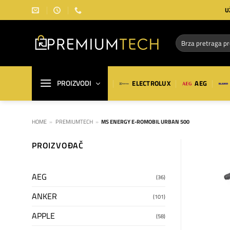
Preskoči
U
na
sadržaj
Pretraga
za:
PROIZVODI
ELECTROLUX
AEG
HOME
»
PREMIUMTECH
»
MS ENERGY E-ROMOBIL URBAN 500
PROIZVOĐAČ
AEG
(36)
ANKER
(101)
APPLE
(58)