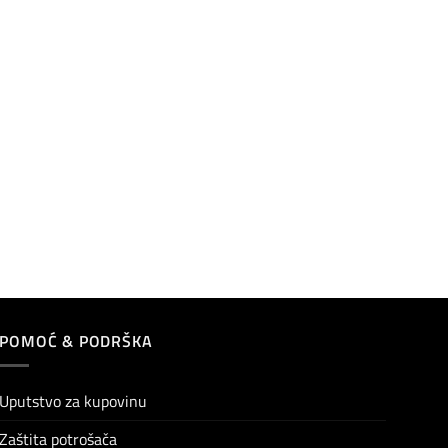
POMOĆ & PODRŠKA
Uputstvo za kupovinu
Zaštita potrošača