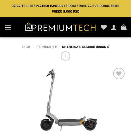
Preskoči
UŽIVAJTE U BESPLATNOJ ISPORUCI ŠIROM SRBIJE ZA SVE PORUDŽBINE
na
PREKO 5.000 RSD
sadržaj
HOME
»
PREMIUMTECH
»
MS ENERGY E-ROMOBIL URBAN X
Dodaj
na
listu
želja