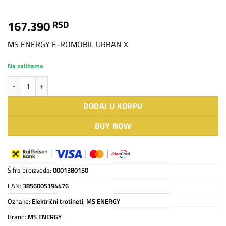
167.390
RSD
MS ENERGY E-ROMOBIL URBAN X
Na zalihama
MS ENERGY E-ROMOBIL URBAN X količina
DODAJ U KORPU
BUY NOW
Šifra proizvoda:
0001380150
EAN:
3856005194476
Oznake:
Električni trotineti
,
MS ENERGY
Brand:
MS ENERGY