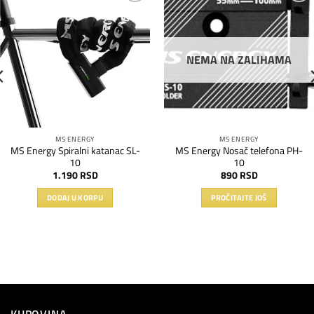
Dodaj
Dodaj
na
na
listu
listu
želja
želja
NEMA NA ZALIHAMA
MS ENERGY
MS ENERGY
MS Energy Spiralni katanac SL-
MS Energy Nosač telefona PH-
10
10
1.190
RSD
890
RSD
DODAJ U KORPU
PROČITAJTE JOŠ
KUPOVINA