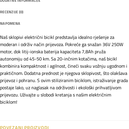
DODATNE INFORMACIJE
RECENZIJE (0)
NAPOMENA
Naš sklopivi električni bicikl predstavlja idealno rješenje za
moderan i održiv način prijevoza. Pokreće ga snažan 36V 250W
motor, dok litij-ionska baterija kapaciteta 7,8Ah pruža
autonomiju od 45-50 km. Sa 20-inčnim kotačima, naš bicikl
kombinira kompaktnost i agilnost, čineći svaku vožnju ugodnom i
praktičnom. Dodatna prednost je njegova sklopivost, što olakšava
prijevoz i pohranu. S ovim stiliziranim biciklom, istraživanje grada
postaje lako, uz naglasak na održivosti i ekološki prihvatljivom
prijevozu. Uživajte u slobodi kretanja s našim električnim
biciklom!
POVEZANI PROIZVODI