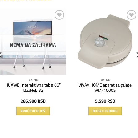
Dodaj
Dodaj
na
na
listu
listu
želja
želja
NEMA NA ZALIHAMA
BREND
BREND
HUAWEI Interaktivna tabla 65″
VIVAX HOME aparat za galete
IdeaHub B3
WM-1000S
286.990
RSD
5.590
RSD
PROČITAJTE JOŠ
DODAJ U KORPU