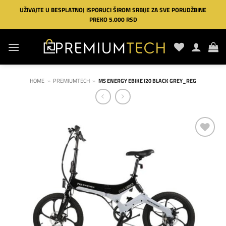
Preskoči
UŽIVAJTE U BESPLATNOJ ISPORUCI ŠIROM SRBIJE ZA SVE PORUDŽBINE
na
PREKO 5.000 RSD
sadržaj
HOME
»
PREMIUMTECH
»
MS ENERGY EBIKE I20 BLACK GREY_REG
Dodaj
na
listu
želja