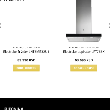
Dodaj
Dodaj
na
na
listu
listu
želja
želja
ELECTROLUX FRIŽIDERI
ELECTROLUX ASPIRATORI
Electrolux frižider LNT5ME32U1
Electrolux aspirator LFT766X
89.990
RSD
63.690
RSD
DODAJ U KORPU
DODAJ U KORPU
KUPOVINA