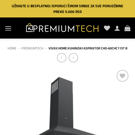
Preskoči
UŽIVAJTE U BESPLATNOJ ISPORUCI ŠIROM SRBIJE ZA SVE PORUDŽBINE
na
PREKO 5.000 RSD
sadržaj
HOME
»
PREMIUMTECH
»
VIVAX HOME KUHINJSKI ASPIRATOR CHO-60CHC115T B
Dodaj
na
listu
želja