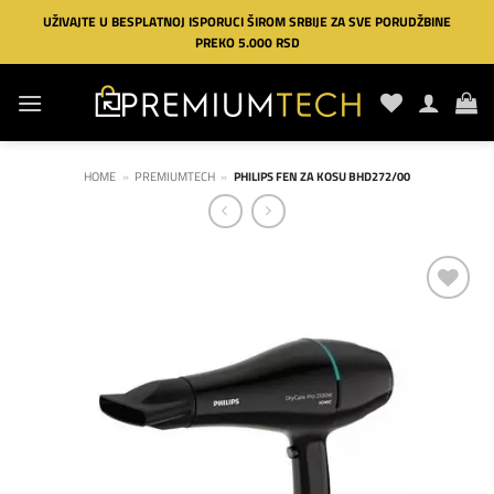
Preskoči
UŽIVAJTE U BESPLATNOJ ISPORUCI ŠIROM SRBIJE ZA SVE PORUDŽBINE
na
PREKO 5.000 RSD
sadržaj
HOME
»
PREMIUMTECH
»
PHILIPS FEN ZA KOSU BHD272/00
Dodaj
na
listu
želja