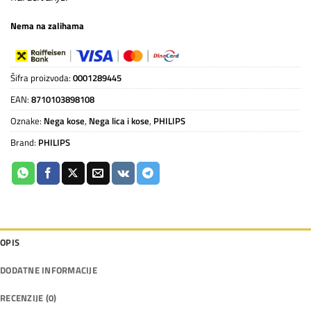
Nema na zalihama
Šifra proizvoda:
0001289445
EAN:
8710103898108
Oznake:
Nega kose
,
Nega lica i kose
,
PHILIPS
Brand:
PHILIPS
OPIS
DODATNE INFORMACIJE
RECENZIJE (0)