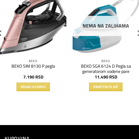
Dodaj
Dodaj
na
na
listu
listu
želja
želja
NEMA NA ZALIHAMA
BEKO
BEKO
BEKO SGA 6124 D Pegla sa
BEKO SIM 8130 P pegla
generatorom vodene pare
7.190
RSD
11.490
RSD
DODAJ U KORPU
PROČITAJTE JOŠ
KUPOVINA