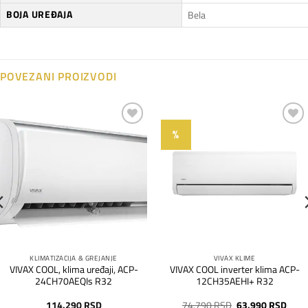
BOJA UREĐAJA
Bela
POVEZANI PROIZVODI
%
Dodaj
Dodaj
na
na
listu
listu
želja
želja
KLIMATIZACIJA & GREJANJE
VIVAX KLIME
VIVAX COOL, klima uređaji, ACP-
VIVAX COOL inverter klima ACP-
24CH70AEQIs R32
12CH35AEHI+ R32
Originalna
Tren
114.290
RSD
74.790
RSD
63.990
RSD