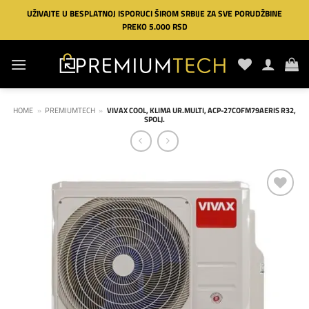
Preskoči
UŽIVAJTE U BESPLATNOJ ISPORUCI ŠIROM SRBIJE ZA SVE PORUDŽBINE
na
PREKO 5.000 RSD
sadržaj
HOME
»
PREMIUMTECH
»
VIVAX COOL, KLIMA UR.MULTI, ACP-27COFM79AERIS R32,
SPOLJ.
Dodaj
na
listu
želja