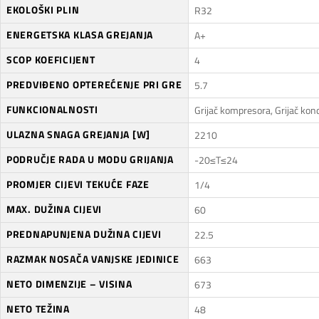
EKOLOŠKI PLIN
R32
ENERGETSKA KLASA GREJANJA
A+
SCOP KOEFICIJENT
4
PREDVIĐENO OPTEREĆENJE PRI GRE
5.7
FUNKCIONALNOSTI
Grijač kompresora, Grijač ko
ULAZNA SNAGA GREJANJA [W]
2210
PODRUČJE RADA U MODU GRIJANJA
-20≤T≤24
PROMJER CIJEVI TEKUĆE FAZE
1/4
MAX. DUŽINA CIJEVI
60
PREDNAPUNJENA DUŽINA CIJEVI
22.5
RAZMAK NOSAČA VANJSKE JEDINICE
663
NETO DIMENZIJE – VISINA
673
NETO TEŽINA
48