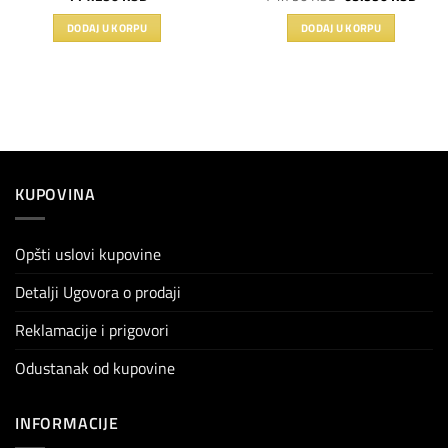
cena
cena
je
je:
DODAJ U KORPU
DODAJ U KORPU
bila:
63.9
74.790 RSD.
KUPOVINA
Opšti uslovi kupovine
Detalji Ugovora o prodaji
Reklamacije i prigovori
Odustanak od kupovine
INFORMACIJE