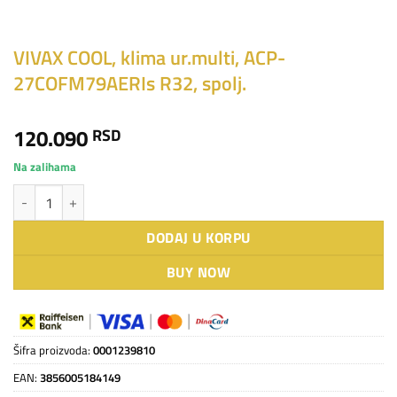
VIVAX COOL, klima ur.multi, ACP-
27COFM79AERIs R32, spolj.
120.090
RSD
Na zalihama
VIVAX COOL, klima ur.multi, ACP-27COFM79AERIs R32, spolj. količina
DODAJ U KORPU
BUY NOW
Šifra proizvoda:
0001239810
EAN:
3856005184149