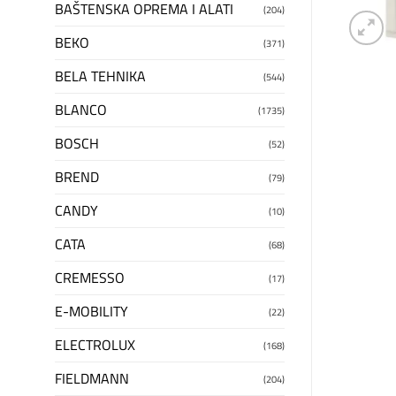
BAŠTENSKA OPREMA I ALATI
(204)
BEKO
(371)
BELA TEHNIKA
(544)
BLANCO
(1735)
BOSCH
(52)
BREND
(79)
CANDY
(10)
CATA
(68)
CREMESSO
(17)
E-MOBILITY
(22)
ELECTROLUX
(168)
FIELDMANN
(204)