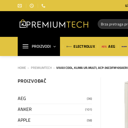
Preskoči
U
na
sadržaj
Pretraga
za:
PROIZVODI
ELECTROLUX
AEG
HOME
»
PREMIUMTECH
»
VIVAX COOL, KLIMA UR.MULTI, ACP-36COFM105AERI
PROIZVOĐAČ
AEG
(36)
ANKER
(101)
APPLE
(58)