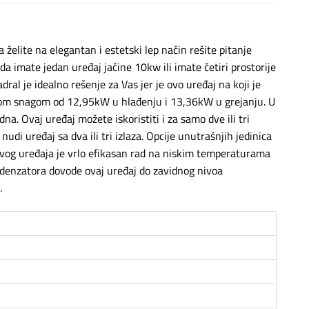
elite na elegantan i estetski lep način rešite pitanje
da imate jedan uređaj jačine 10kw ili imate četiri prostorije
al je idealno rešenje za Vas jer je ovo uređaj na koji je
nom snagom od 12,95kW u hlađenju i 13,36kW u grejanju. U
na. Ovaj uređaj možete iskoristiti i za samo dve ili tri
i uređaj sa dva ili tri izlaza. Opcije unutrašnjih jedinica
vog uređaja je vrlo efikasan rad na niskim temperaturama
ondenzatora dovode ovaj uređaj do zavidnog nivoa
.