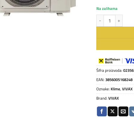
Na zalihama
VIVAX COOL, klima u
Šifra proizvoda:
02356
EAN:
3856005168248
Oznake:
Klime
,
VIVAX
Brand:
VIVAX