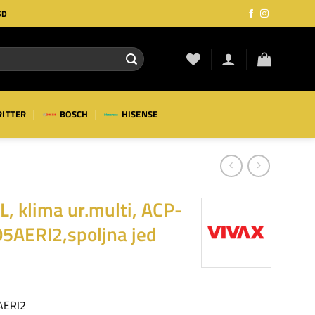
SD
RITTER
BOSCH
HISENSE
, klima ur.multi, ACP-
AERI2,spoljna jed
AERI2