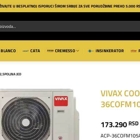
ŽIVAJTE U BESPLATNOJ ISPORUCI ŠIROM SRBIJE ZA SVE PORUDŽBINE PREKO 5.000 R
BLANCO
CATA
CREMESSO
INSINKERATOR
2,SPOLJNA JED
VIVAX COOL
36COFM105
Dodaj
na
listu
173.290
RSD
želja
ACP-36COFM105