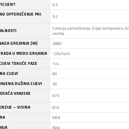
ICIJENT
6.5
NO OPTEREĆENJE PRI
9.2
Funkcija samočišćenja, Grijač kompresora, Gr
ALNOSTI
ventila
NAGA GREJANJA [W]
2880
 RADA U MODU GRIJANJA
-20≤T≤24
IJEVI TEKUĆE FAZE
1/4
NA CIJEVI
80
NJENA DUŽINA CIJEVI
30
OSAČA VANJSKE
673
NZIJE – VISINA
810
INA
68.8
ĐAJA
Bela