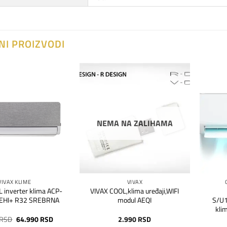
NI PROIZVODI
Dodaj
Dodaj
na
na
listu
listu
želja
želja
NEMA NA ZALIHAMA
VIVAX KLIME
VIVAX
 inverter klima ACP-
VIVAX COOL,klima uređaji,WIFI
EHI+ R32 SREBRNA
modul AEQI
S/U
kli
Originalna
Trenutna
RSD
64.990
RSD
2.990
RSD
cena
cena