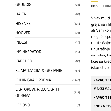
GRUNDIG
(31)
OPIS
DODAT
HAIER
(69)
Vivax multi
HISENSE
grejanja i h
(134)
ali Vam kons
HOOVER
(21)
moguće spoj
INDESIT
unutrašnjost
(20)
unutrašnje 
INSINKERATOR
(17)
su zidna, k
KARCHER
koje se kre
(83)
iskoristivos
KLIMATIZACIJA & GREJANJE
(57)
KUHINJSKA OPREMA
KAPACITE
(1748)
MAKSIMAL
LAPTOPOVI, RAČUNARI I IT
(217)
OPREMA
KAPACITET
LENOVO
(8)
ENERGETS