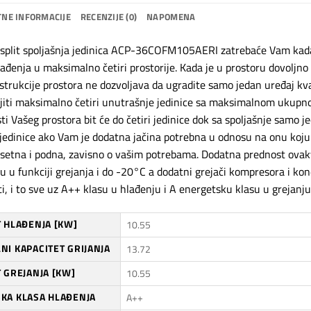
NE INFORMACIJE
RECENZIJE (0)
NAPOMENA
 split spoljašnja jedinica ACP-36COFM105AERI zatrebaće Vam kada ž
lađenja u maksimalno četiri prostorije. Kada je u prostoru dovoljno 
trukcije prostora ne dozvoljava da ugradite samo jedan uređaj kvadr
iti maksimalno četiri unutrašnje jedinice sa maksimalnom ukup
i Vašeg prostora bit će do četiri jedinice dok sa spoljašnje samo jed
jedinice ako Vam je dodatna jačina potrebna u odnosu na onu koju nud
asetna i podna, zavisno o vašim potrebama. Dodatna prednost ovak
ću u funkciji grejanja i do -20°C a dodatni grejači kompresora i k
ti, i to sve uz A++ klasu u hlađenju i A energetsku klasu u grejanju
T HLAĐENJA [KW]
10.55
NI KAPACITET GRIJANJA
13.72
 GREJANJA [KW]
10.55
KA KLASA HLAĐENJA
A++