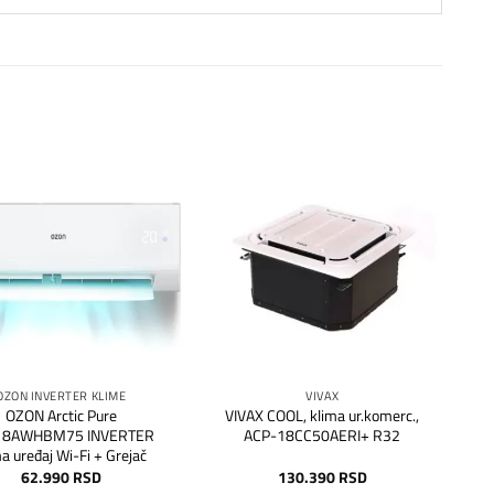
Dodaj
Dodaj
na
na
listu
listu
želja
želja
OZON INVERTER KLIME
VIVAX
OZON Arctic Pure
VIVAX COOL, klima ur.komerc.,
18AWHBM75 INVERTER
ACP-18CC50AERI+ R32
ma uređaj Wi-Fi + Grejač
62.990
RSD
130.390
RSD