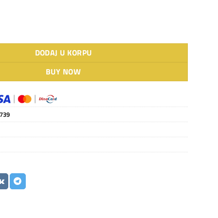
r.multi, ACP-36COFM105AERI2,spoljna jed količina
DODAJ U KORPU
BUY NOW
739