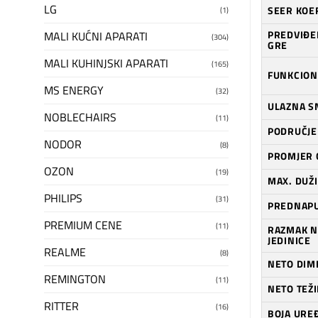
LG
SEER KOEF
(1)
PREDVIĐE
MALI KUĆNI APARATI
(304)
GRE
MALI KUHINJSKI APARATI
(165)
FUNKCION
MS ENERGY
(32)
ULAZNA S
NOBLECHAIRS
(11)
PODRUČJE
NODOR
(8)
PROMJER C
OZON
(19)
MAX. DUŽI
PHILIPS
(31)
PREDNAPU
PREMIUM CENE
(11)
RAZMAK N
JEDINICE
REALME
(8)
NETO DIME
REMINGTON
(11)
NETO TEŽ
RITTER
(16)
BOJA URE