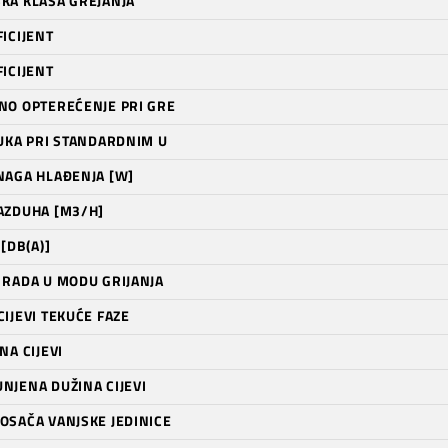
KA KLASA GREJANJA
ICIJENT
ICIJENT
NO OPTEREĆENJE PRI GRE
VUKA PRI STANDARDNIM U
NAGA HLAĐENJA [W]
AZDUHA [M3/H]
 [DB(A)]
 RADA U MODU GRIJANJA
IJEVI TEKUĆE FAZE
NA CIJEVI
NJENA DUŽINA CIJEVI
OSAČA VANJSKE JEDINICE