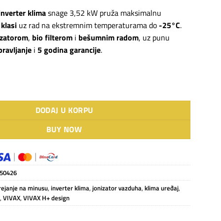
bila:
63.990 RSD.
nverter klima
snage 3,52 kW pruža maksimalnu
74.790 RSD.
klasi
uz rad na ekstremnim temperaturama do
-25°C
.
izatorom
,
bio filterom
i
bešumnim radom
, uz punu
pravljanje
i
5 godina garancije
.
 klima ACP-12CH35AEHI+ R32 količina
DODAJ U KORPU
BUY NOW
50426
rejanje na minusu
,
inverter klima
,
jonizator vazduha
,
klima uređaj
,
e
,
VIVAX
,
VIVAX H+ design