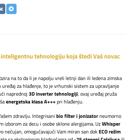
inteligentnu tehnologiju koja štedi Vaš novac
ra na to da li je napolju vreli letnji dan ili ledena zimska
ređaj za hlađenje, to je vrhunski sistem za upravljanje
jući naprednoj
3D inverter tehnologiji
, ovaj uređaj pruža
iša
energetska klasa A+++
pri hlađenju.
Vašem zdravlju. Integrisani
bio filter i jonizator
neumorno
nim izborom za decu i osobe sklone alergijama. Uz
Whisper
tovo nečujan, omogućavajući Vam miran san dok
ECO režim
avate sa ekstremnim hladnoćama od
-25 stepeni Celzijusa
ili