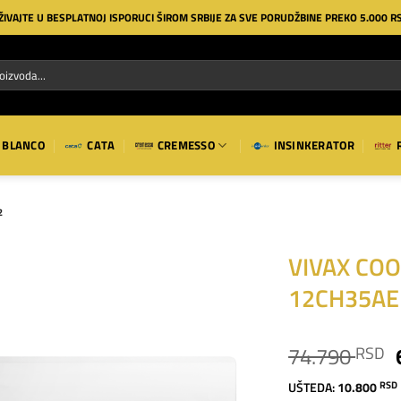
ŽIVAJTE U BESPLATNOJ ISPORUCI ŠIROM SRBIJE ZA SVE PORUDŽBINE PREKO 5.000 R
BLANCO
CATA
CREMESSO
INSINKERATOR
2
VIVAX COOL
12CH35AE
Dodaj
na
listu
74.790
RSD
želja
UŠTEDA:
10.800
RSD