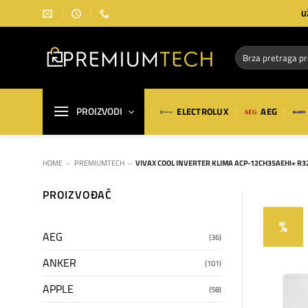
Preskoči
U
na
sadržaj
Pretraga
za:
PROIZVODI
ELECTROLUX
AEG
HOME
»
PREMIUMTECH
»
VIVAX COOL INVERTER KLIMA ACP-12CH35AEHI+ R3
PROIZVOĐAČ
%
AEG
(36)
ANKER
(101)
APPLE
(58)