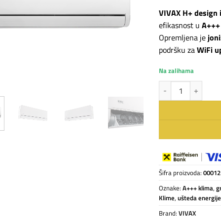
VIVAX H+ design i
efikasnost u
A+++ 
Opremljena je
jon
podršku za
WiFi u
Na zalihama
VIVAX COOL inverter
Šifra proizvoda:
00012
Oznake:
A+++ klima
,
g
Klime
,
ušteda energij
Brand:
VIVAX