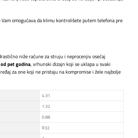
to Vam omogućava da klimu kontrolišete putem telefona pre
astično niže račune za struju i neprocenjiv osećaj
 od pet godina
, vrhunski dizajn koji se uklapa u svaki
uređaj za one koji ne pristaju na kompromise i žele najbolje
4.31
1.32
0.88
R32