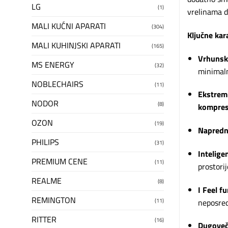
LG
(1)
vrelinama 
MALI KUĆNI APARATI
(304)
Ključne kar
MALI KUHINJSKI APARATI
(165)
Vrhunsk
MS ENERGY
(32)
minimal
NOBLECHAIRS
(11)
Ekstrem
NODOR
(8)
kompres
OZON
(19)
Napredna
PHILIPS
(31)
Intelige
PREMIUM CENE
(11)
prostori
REALME
(8)
I Feel fu
REMINGTON
(11)
neposred
RITTER
(16)
Dugoveč