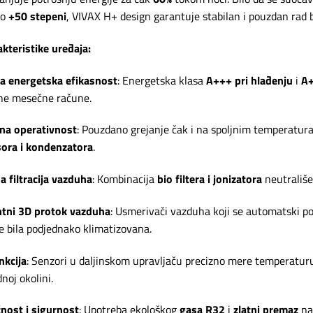
do
+50 stepeni
, VIVAX H+ design garantuje stabilan i pouzdan rad
akteristike uređaja:
a energetska efikasnost
: Energetska klasa
A+++ pri hlađenju
i
A+
ne mesečne račune.
na operativnost
: Pouzdano grejanje čak i na spoljnim temperatu
ora i kondenzatora
.
 filtracija vazduha
: Kombinacija
bio filtera i jonizatora
neutrališe
ntni 3D protok vazduha
: Usmerivači vazduha koji se automatski po
je bila podjednako klimatizovana.
nkcija
: Senzori u daljinskom upravljaču precizno mere temperaturu 
noj okolini.
nost i sigurnost
: Upotreba ekološkog
gasa R32
i
zlatni premaz
na 