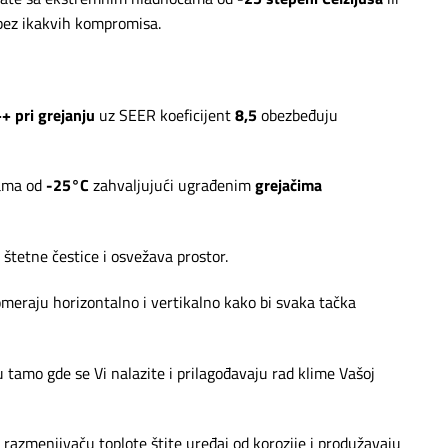
 bez ikakvih kompromisa.
+ pri grejanju
uz SEER koeficijent
8,5
obezbeđuju
rama od
-25°C
zahvaljujući ugrađenim
grejačima
 štetne čestice i osvežava prostor.
meraju horizontalno i vertikalno kako bi svaka tačka
tamo gde se Vi nalazite i prilagođavaju rad klime Vašoj
razmenjivaču toplote štite uređaj od korozije i produžavaju