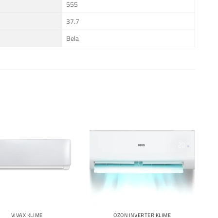
555
37.7
Bela
Dodaj
Dodaj
na
na
listu
listu
želja
želja
VIVAX KLIME
OZON INVERTER KLIME