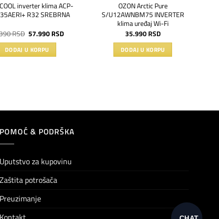
COOL inverter klima ACP-
OZON Arctic Pure
35AERI+ R32 SREBRNA
S/U12AWNBM75 INVERTER
klima uređaj Wi-Fi
Originalna
Trenutna
.390
RSD
57.990
RSD
35.990
RSD
cena
cena
je
je:
DODAJ U KORPU
DODAJ U KORPU
bila:
57.990 RSD.
67.390 RSD.
POMOĆ & PODRŠKA
Uputstvo za kupovinu
Zaštita potrošača
Preuzimanje
Kontakt
CHAT