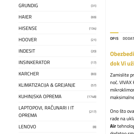
GRUNDIG
(31)
HAIER
(69)
HISENSE
(134)
OPIS
DODAT
HOOVER
(21)
INDESIT
(20)
Obezbedit
INSINKERATOR
dok Vi už
(17)
KARCHER
(83)
Zamislite pr
noć. VIVAX 
KLIMATIZACIJA & GREJANJE
(57)
mikroklimom
KUHINJSKA OPREMA
maksimalne 
(1748)
LAPTOPOVI, RAČUNARI I IT
Ono što ova
(217)
OPREMA
rade na ukl
Air
tehnolog
LENOVO
(8)
dodatno sma