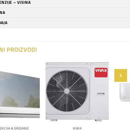
NZIJE – VISINA
INA
ĐAJA
NI PROIZVODI
%
Dodaj
Dodaj
na
na
listu
listu
želja
želja
ZACIJA & GREJANJE
VIVAX