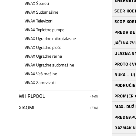
ENERGETS
VIVAX Šporeti
SEER KOEF
VIVAX Sudomašine
VIVAX Televizori
SCOP KOEF
VIVAX Toplotne pumpe
PREDVIĐE
VIVAX Ugradne mikrotalasne
JAČINA Z
VIVAX Ugradne ploče
ULAZNA S
VIVAX Ugradne rerne
PROTOK V
VIVAX Ugradne sudomašine
VIVAX Veš mašine
BUKA – UJ
VIVAX Zamrzivači
PODRUČJE
WHIRLPOOL
PROMJER C
(140)
MAX. DUŽI
XIAOMI
(234)
PREDNAPU
RAZMAK N