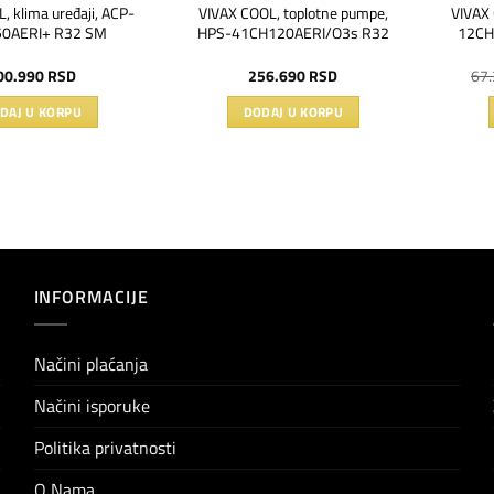
, klima uređaji, ACP-
VIVAX COOL, toplotne pumpe,
VIVAX 
0AERI+ R32 SM
HPS-41CH120AERI/O3s R32
12CH
00.990
RSD
256.690
RSD
67
DAJ U KORPU
DODAJ U KORPU
INFORMACIJE
Načini plaćanja
Načini isporuke
Politika privatnosti
O Nama