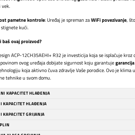
 vek.
st pametne kontrole
: Uređaj je spreman za
WiFi povezivanje
, š
 stignete kući.
i baš ovaj proizvod?
sign ACP-12CH35AEHI+ R32 je investicija koja se isplaćuje kroz dr
povinom ovog uređaja dobijate sigurnost koju garantuje
garancija
tehnologiju koja aktivno čuva zdravlje Vaše porodice. Ovo je klima 
ne tehnike u svom domu.
NI KAPACITET HLAĐENJA
I KAPACITET HLAĐENJA
 KAPACITET GRIJANJA
PLIN