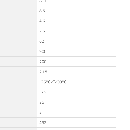
A++
8.5
4.6
2.5
62
900
700
21.5
-25°C<T<30°C
1/4
25
5
452