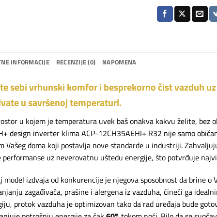
NE INFORMACIJE
RECENZIJE (0)
NAPOMENA
e sebi vrhunski komfor i besprekorno čist vazduh uz 
ivate u savršenoj temperaturi.
ostor u kojem je temperatura uvek baš onakva kakvu želite, bez obzi
H+ design inverter klima ACP-12CH35AEHI+ R32 nije samo običan u
 Vašeg doma koji postavlja nove standarde u industriji. Zahvalju
performanse uz neverovatnu uštedu energije, što potvrđuje najv
j model izdvaja od konkurencije je njegova sposobnost da brine o 
anjanju zagađivača, prašine i alergena iz vazduha, čineći ga ideal
iju, protok vazduha je optimizovan tako da rad uređaja bude go
njuje potrošnju energije za čak
60%
tokom noći. Bilo da se suoč