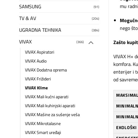
mu radni
SAMSUNG
(91)
TV & AV
(204)
Mogućno
nego što
UGRADNA TEHNIKA
(384)
VIVAX
Zašto kupit
(366)
VIVAX Aspiratori
VIVAX H+ de
VIVAX Audio
komfora. Ku
VIVAX Dodatna oprema
enterijer i 
VIVAX Frižideri
od savreme
VIVAX Klime
MAKSIMAL
VIVAX Mali kućni aparati
VIVAX Mali kuhinjski aparati
MINIMALN
VIVAX Mašine za sušenje veša
MINIMALNI
VIVAX Mikrotalasne
EKOLOŠKI 
VIVAX Smart uređaji