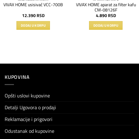
VIVAX HOME aparat za filter kafu
VIVAX HOME usisivač VCC-700B
CM-08126F
12.390
RSD
4.890
RSD
DODAJ U KORPU
DODAJ U KORPU
KUPOVINA
Opšti uslovi kupovine
Detalji Ugovora o prodaji
Reklamacije i prigovori
Odustanak od kupovine