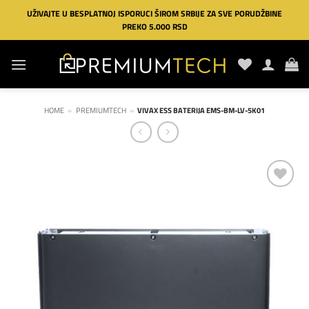
Preskoči
UŽIVAJTE U BESPLATNOJ ISPORUCI ŠIROM SRBIJE ZA SVE PORUDŽBINE
na
PREKO 5.000 RSD
sadržaj
HOME
»
PREMIUMTECH
»
VIVAX ESS BATERIJA EMS-BM-LV-5K01
Dodaj
na
listu
želja