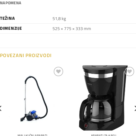
NAPOMENA
TEŽINA
51,8 kg
DIMENZIJE
525 × 775 × 333 mm
POVEZANI PROIZVODI
Dodaj
Dodaj
na
na
listu
listu
želja
želja
MALI KUĆNI APARATI
APARATI ZA KAFU