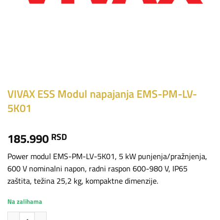
VIVAX ESS Modul napajanja EMS-PM-LV-
5K01
185.990
RSD
Power modul EMS-PM-LV-5K01, 5 kW punjenja/pražnjenja,
600 V nominalni napon, radni raspon 600-980 V, IP65
zaštita, težina 25,2 kg, kompaktne dimenzije.
Na zalihama
VIVAX ESS Modul napajanja EMS-PM-LV-5K01 količina