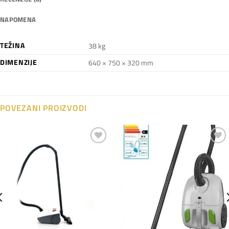
NAPOMENA
TEŽINA
38 kg
DIMENZIJE
640 × 750 × 320 mm
POVEZANI PROIZVODI
Dodaj
Dodaj
na
na
listu
listu
želja
želja