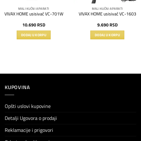
MALI KUĆNI APARATI
MALI KUĆNI APARATI
VIVAX HOME usisivač VC-701W
VIVAX HOME usisivač VC-1603
10.690
RSD
9.690
RSD
DODAJ U KORPU
DODAJ U KORPU
KUPOVINA
Opšti uslovi kupovine
Detalji Ugovora o prodaji
Reklamacije i prigovori