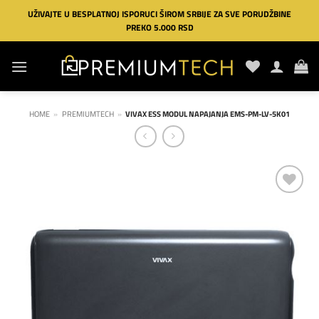
Preskoči
UŽIVAJTE U BESPLATNOJ ISPORUCI ŠIROM SRBIJE ZA SVE PORUDŽBINE
na
PREKO 5.000 RSD
sadržaj
HOME
»
PREMIUMTECH
»
VIVAX ESS MODUL NAPAJANJA EMS-PM-LV-5K01
Dodaj
na
listu
želja