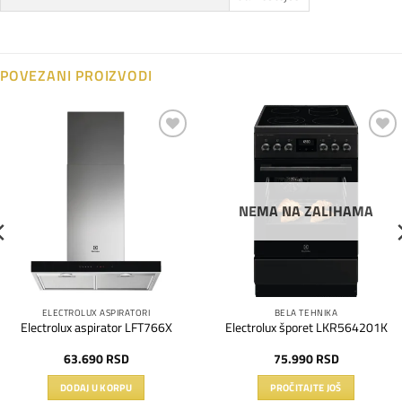
POVEZANI PROIZVODI
Dodaj
Dodaj
na
na
listu
listu
želja
želja
NEMA NA ZALIHAMA
ELECTROLUX ASPIRATORI
BELA TEHNIKA
Electrolux aspirator LFT766X
Electrolux šporet LKR564201K
63.690
RSD
75.990
RSD
DODAJ U KORPU
PROČITAJTE JOŠ