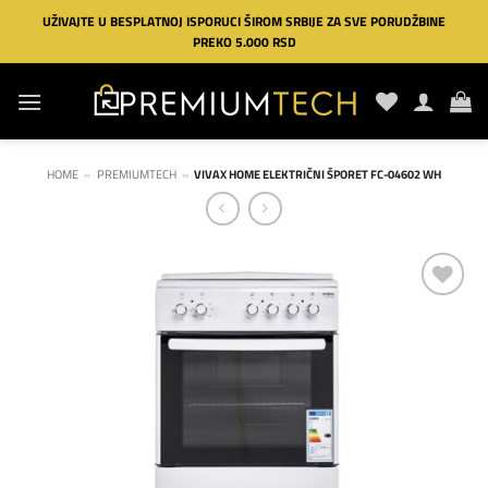
Preskoči
UŽIVAJTE U BESPLATNOJ ISPORUCI ŠIROM SRBIJE ZA SVE PORUDŽBINE
na
PREKO 5.000 RSD
sadržaj
HOME
»
PREMIUMTECH
»
VIVAX HOME ELEKTRIČNI ŠPORET FC-04602 WH
Dodaj
na
listu
želja