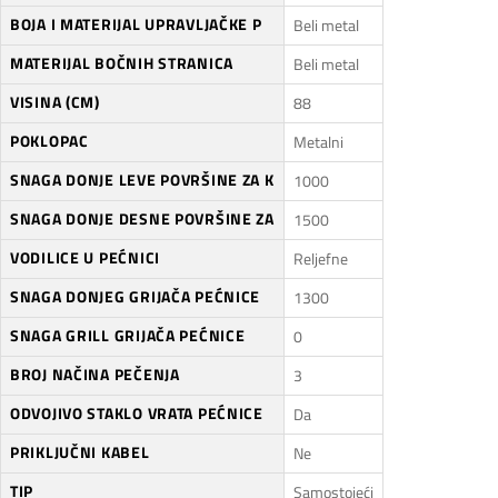
BOJA I MATERIJAL UPRAVLJAČKE P
Beli metal
MATERIJAL BOČNIH STRANICA
Beli metal
VISINA (CM)
88
POKLOPAC
Metalni
SNAGA DONJE LEVE POVRŠINE ZA K
1000
SNAGA DONJE DESNE POVRŠINE ZA
1500
VODILICE U PEĆNICI
Reljefne
SNAGA DONJEG GRIJAČA PEĆNICE
1300
SNAGA GRILL GRIJAČA PEĆNICE
0
BROJ NAČINA PEČENJA
3
ODVOJIVO STAKLO VRATA PEĆNICE
Da
PRIKLJUČNI KABEL
Ne
TIP
Samostojeći