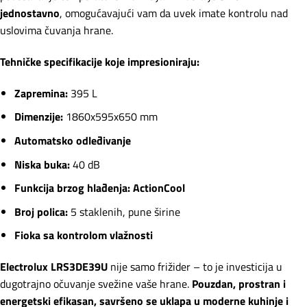
jednostavno
, omogućavajući vam da uvek imate kontrolu nad
uslovima čuvanja hrane.
Tehničke specifikacije koje impresioniraju:
Zapremina:
395 L
Dimenzije:
1860x595x650 mm
Automatsko odleđivanje
Niska buka:
40 dB
Funkcija brzog hlađenja: ActionCool
Broj polica:
5 staklenih, pune širine
Fioka sa kontrolom vlažnosti
Electrolux LRS3DE39U
nije samo frižider – to je investicija u
dugotrajno očuvanje svežine vaše hrane.
Pouzdan, prostran i
energetski efikasan, savršeno se uklapa u moderne kuhinje i