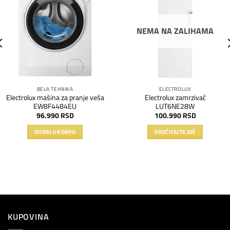
na
na
listu
listu
želja
želja
NEMA NA ZALIHAMA
BELA TEHNIKA
ELECTROLUX
Electrolux mašina za pranje veša
Electrolux zamrzivač
EW8F4484EU
LUT6NE28W
96.990
RSD
100.990
RSD
DODAJ U KORPU
PROČITAJTE JOŠ
KUPOVINA