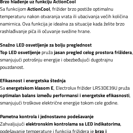
Brzo hlađenje uz funkciju ActionCool
Sa funkcijom
ActionCool
, frižider brzo postiže optimalnu
temperaturu nakon otvaranja vrata ili ubacivanja većih količina
namirnica. Ova funkcija je idealna za situacije kada želite brzo
rashlađivanje pića ili očuvanje svežine hrane.
Snažno LED osvetljenje za bolju preglednost
Top LED osvetljenje
pruža
jasan pregled celog prostora frižidera
,
smanjujući potrošnju energije i obezbeđujući dugotrajnu
pouzdanost.
Efikasnost i energetska štednja
Sa
energetskom klasom E
, Electrolux frižider LRS3DE39U pruža
optimalan balans između performansi i energetske efikasnosti
,
smanjujući troškove električne energije tokom cele godine.
Pametna kontrola i jednostavno podešavanje
Zahvaljujući
elektronskim kontrolama sa LED indikatorima
,
podešavanje temperature i funkcija frižidera je
brzo i