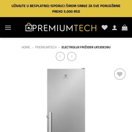
Preskoči
UŽIVAJTE U BESPLATNOJ ISPORUCI ŠIROM SRBIJE ZA SVE PORUDŽBINE
na
PREKO 5.000 RSD
sadržaj
HOME
»
PREMIUMTECH
»
ELECTROLUX FRIŽIDER LRS3DE39U
Dodaj
na
listu
želja