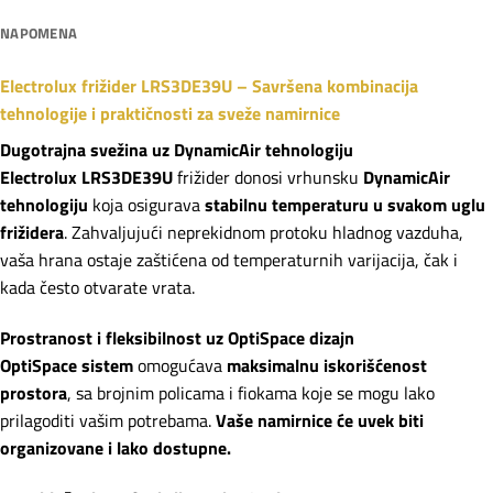
NAPOMENA
Electrolux frižider LRS3DE39U – Savršena kombinacija
tehnologije i praktičnosti za sveže namirnice
Dugotrajna svežina uz DynamicAir tehnologiju
Electrolux LRS3DE39U
frižider donosi vrhunsku
DynamicAir
tehnologiju
koja osigurava
stabilnu temperaturu u svakom uglu
frižidera
. Zahvaljujući neprekidnom protoku hladnog vazduha,
vaša hrana ostaje zaštićena od temperaturnih varijacija, čak i
kada često otvarate vrata.
Prostranost i fleksibilnost uz OptiSpace dizajn
OptiSpace sistem
omogućava
maksimalnu iskorišćenost
prostora
, sa brojnim policama i fiokama koje se mogu lako
prilagoditi vašim potrebama.
Vaše namirnice će uvek biti
organizovane i lako dostupne.