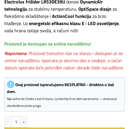
Electrolux frižider LRS3DE39U
donosi
DynamicAir
tehnologiju
za stabilnu temperaturu,
OptiSpace dizajn
za
fleksibilno skladištenje i
ActionCool funkciju
za brzo
hlađenje. Uz
energetski efikasnu klasu E
i
LED osvetljenje
,
vaša hrana ostaje sveža, a računi niži!
Proizvod je dostupan za online narudžbinu!
Napomena:
Proizvod trenutno nije na stanju i dostupan je za
online narudžbinu. Isporuka je okvirno oko 4 nedelje, a tačan
datum isporuke biće potvrđen nakon obrade Vaše narudžbine.
ℹ
Ovaj proizvod isporučujemo BESPLATNO - direktno u Vaš
dom.
Nije važno da li živite u kući ili stanu, u prizemlju ili na višim spratovima — dostava je
obezbeđena preko praga.
Electrolux frižider LRS3DE39U količina