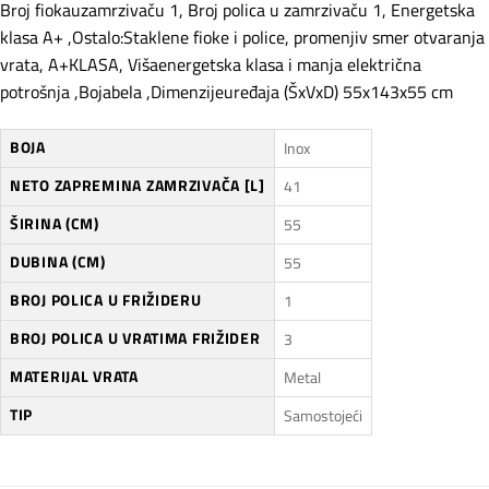
Broj fiokauzamrzivaču 1, Broj polica u zamrzivaču 1, Energetska
klasa A+ ,Ostalo:Staklene fioke i police, promenjiv smer otvaranja
vrata, A+KLASA, Višaenergetska klasa i manja električna
potrošnja ,Bojabela ,Dimenzijeuređaja (ŠxVxD) 55x143x55 cm
BOJA
Inox
NETO ZAPREMINA ZAMRZIVAČA [L]
41
ŠIRINA (CM)
55
DUBINA (CM)
55
BROJ POLICA U FRIŽIDERU
1
BROJ POLICA U VRATIMA FRIŽIDER
3
MATERIJAL VRATA
Metal
TIP
Samostojeći