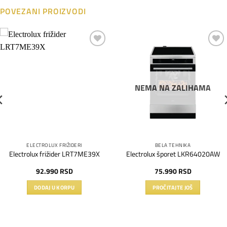
POVEZANI PROIZVODI
Dodaj
Dodaj
na
na
listu
listu
želja
želja
NEMA NA ZALIHAMA
ELECTROLUX FRIŽIDERI
BELA TEHNIKA
Electrolux frižider LRT7ME39X
Electrolux šporet LKR64020AW
92.990
RSD
75.990
RSD
DODAJ U KORPU
PROČITAJTE JOŠ