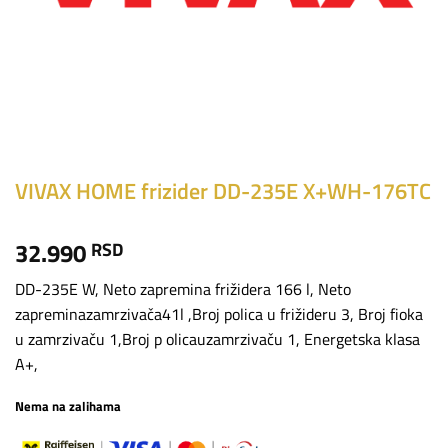
VIVAX HOME frizider DD-235E X+WH-176TC
32.990
RSD
DD-235E W, Neto zapremina frižidera 166 l, Neto
zapreminazamrzivača41l ,Broj polica u frižideru 3, Broj fioka
u zamrzivaču 1,Broj p olicauzamrzivaču 1, Energetska klasa
A+,
Nema na zalihama