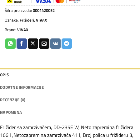
Šifra proizvoda:
0001420052
Oznake:
Frižideri
,
VIVAX
Brand:
VIVAX
OPIS
DODATNE INFORMACIJE
RECENZIJE (0)
NAPOMENA
Frižider sa zamrzivačem, DD-235E W, Neto zapremina frižidera
166 l ,Netozapremina zamrzivača 41 l, Broj polica u frižideru 3,