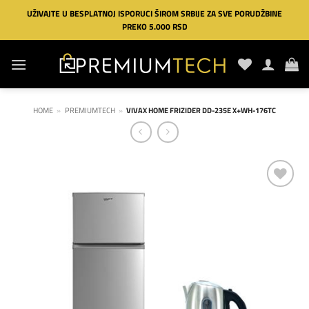
Preskoči
UŽIVAJTE U BESPLATNOJ ISPORUCI ŠIROM SRBIJE ZA SVE PORUDŽBINE
na
PREKO 5.000 RSD
sadržaj
HOME
»
PREMIUMTECH
»
VIVAX HOME FRIZIDER DD-235E X+WH-176TC
Dodaj
na
listu
želja