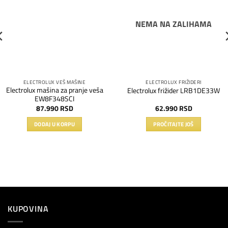
listu
listu
želja
želja
NEMA NA ZALIHAMA
ELECTROLUX VEŠ MAŠINE
ELECTROLUX FRIŽIDERI
Electrolux mašina za pranje veša
Electrolux frižider LRB1DE33W
EW8F348SCI
87.990
RSD
62.990
RSD
DODAJ U KORPU
PROČITAJTE JOŠ
KUPOVINA