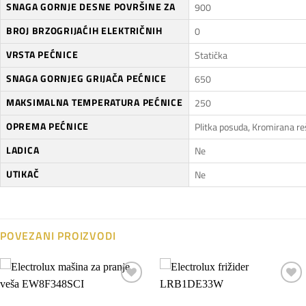
SNAGA GORNJE DESNE POVRŠINE ZA
900
BROJ BRZOGRIJAĆIH ELEKTRIČNIH
0
VRSTA PEĆNICE
Statička
SNAGA GORNJEG GRIJAČA PEĆNICE
650
MAKSIMALNA TEMPERATURA PEĆNICE
250
OPREMA PEĆNICE
Plitka posuda, Kromirana re
LADICA
Ne
UTIKAČ
Ne
POVEZANI PROIZVODI
Dodaj
Dodaj
na
na