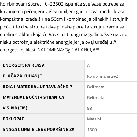
Kombinovani šporet FC-22502 ispuniće sve Vaše potrebe za
kuvanjem i pečenjem vašeg omiljenog jela. Ovaj model krasi
kompaktna izrada širine 50cm i kombinacija plinskih i strujnih
ploča, i to dve strujne i dve plinske ploče te strujnu rernu sa
duplim staklom koja će Vas služiti dugi niz godina. Sve uz vrlo
nisku potrošnju električne energije jer je ovaj uređaj u A
energetskoj klasi. NAPOMENA: 3g GARANCIJA!!!
ENERGETSKA KLASA
A
PLOČA ZA KUHANJE
Kombinirana 2+2
BOJA I MATERIJAL UPRAVLJAČKE P
Beli metal
MATERIJAL BOČNIH STRANICA
Beli metal
VISINA (CM)
88
POKLOPAC
Metalni
SNAGA GORNJE LEVE POVRŠINE ZA
1500