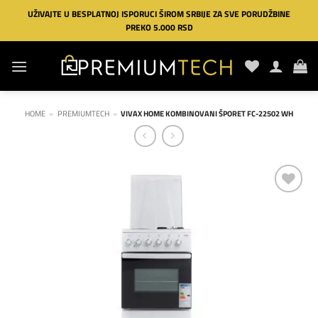
Preskoči
UŽIVAJTE U BESPLATNOJ ISPORUCI ŠIROM SRBIJE ZA SVE PORUDŽBINE
na
PREKO 5.000 RSD
sadržaj
HOME
»
PREMIUMTECH
»
VIVAX HOME KOMBINOVANI ŠPORET FC-22502 WH
Dodaj
na
listu
želja