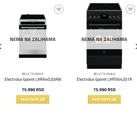
Dodaj
Dodaj
na
na
listu
listu
želja
želja
NEMA NA ZALIHAMA
NEMA NA ZALIHAMA
BELA TEHNIKA
BELA TEHNIKA
Electrolux šporet LKR64020AW
Electrolux šporet LKR564201K
75.990
RSD
75.990
RSD
PROČITAJTE JOŠ
PROČITAJTE JOŠ