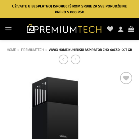
Preskoči
UŽIVAJTE U BESPLATNOJ ISPORUCI ŠIROM SRBIJE ZA SVE PORUDŽBINE
na
PREKO 5.000 RSD
sadržaj
HOME
»
PREMIUMTECH
»
VIVAX HOME KUHINJSKI ASPIRATOR CHO-60CSD100T GB
Dodaj
na
listu
želja