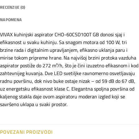
RECENZIJE (0)
NAPOMENA
VIVAX kuhinjski aspirator CHO-60CSD100T GB donosi sjaj i
efikasnost u svaku kuhinju. Sa snagom motora od 100 W, tri
brzine rada i digitalnim upravljanjem, efikasno uklanja paru i
mirise tokom pripreme hrane. Na najvišoj brzini protoka vazduha
aspirator postiže do 272 m³/h, što je čini izuzetno efikasnom i kod
zahtevnijeg kuvanja. Dve LED svetiljke ravnomerno osvetljavaju
radnu površinu, dok nivo buke ostaje nizak – od 59 dB do 67 dB,
uz energetsku efikasnost klase C. Elegantna spoljna površina od
kaljenog stakla daje ovom aspiratoru moderan izgled koji se
savršeno uklapa u svaki prostor.
POVEZANI PROIZVODI