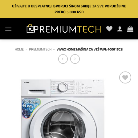
Preskoči
UŽIVAJTE U BESPLATNOJ ISPORUCI ŠIROM SRBIJE ZA SVE PORUDŽBINE
na
PREKO 5.000 RSD
sadržaj
HOME
»
PREMIUMTECH
»
VIVAX HOME MAŠINA ZA VEŠ WFL-100616CSI
Dodaj
na
listu
želja