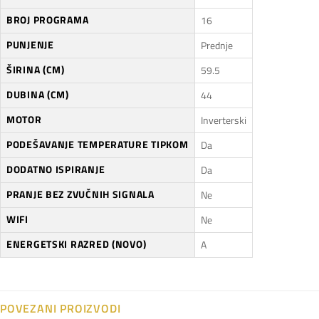
BROJ PROGRAMA
16
PUNJENJE
Prednje
ŠIRINA (CM)
59.5
DUBINA (CM)
44
MOTOR
Inverterski
PODEŠAVANJE TEMPERATURE TIPKOM
Da
DODATNO ISPIRANJE
Da
PRANJE BEZ ZVUČNIH SIGNALA
Ne
WIFI
Ne
ENERGETSKI RAZRED (NOVO)
A
POVEZANI PROIZVODI