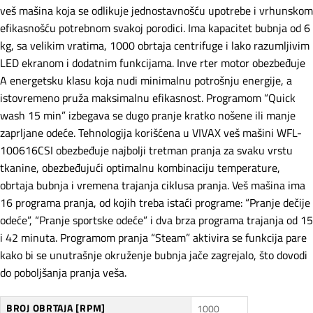
veš mašina koja se odlikuje jednostavnošću upotrebe i vrhunskom
efikasnošću potrebnom svakoj porodici. Ima kapacitet bubnja od 6
kg, sa velikim vratima, 1000 obrtaja centrifuge i lako razumljivim
LED ekranom i dodatnim funkcijama. Inve rter motor obezbeđuje
A energetsku klasu koja nudi minimalnu potrošnju energije, a
istovremeno pruža maksimalnu efikasnost. Programom “Quick
wash 15 min” izbegava se dugo pranje kratko nošene ili manje
zaprljane odeće. Tehnologija korišćena u VIVAX veš mašini WFL-
100616CSI obezbeđuje najbolji tretman pranja za svaku vrstu
tkanine, obezbeđujući optimalnu kombinaciju temperature,
obrtaja bubnja i vremena trajanja ciklusa pranja. Veš mašina ima
16 programa pranja, od kojih treba istaći programe: “Pranje dečije
odeće”, “Pranje sportske odeće” i dva brza programa trajanja od 15
i 42 minuta. Programom pranja “Steam” aktivira se funkcija pare
kako bi se unutrašnje okruženje bubnja jače zagrejalo, što dovodi
do poboljšanja pranja veša.
BROJ OBRTAJA [RPM]
1000