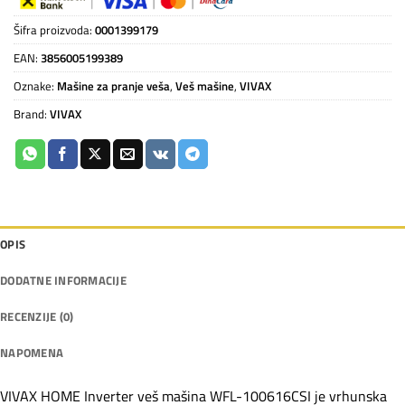
Šifra proizvoda:
0001399179
EAN:
3856005199389
Oznake:
Mašine za pranje veša
,
Veš mašine
,
VIVAX
Brand:
VIVAX
OPIS
DODATNE INFORMACIJE
RECENZIJE (0)
NAPOMENA
VIVAX HOME Inverter veš mašina WFL-100616CSI je vrhunska