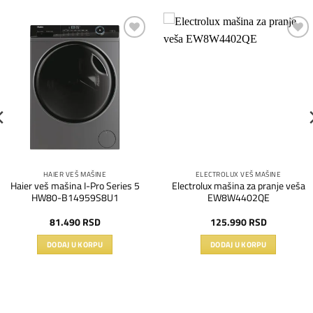
Dodaj
Dodaj
na
na
listu
listu
želja
želja
HAIER VEŠ MAŠINE
ELECTROLUX VEŠ MAŠINE
Haier veš mašina I-Pro Series 5
Electrolux mašina za pranje veša
HW80-B14959S8U1
EW8W4402QE
81.490
RSD
125.990
RSD
DODAJ U KORPU
DODAJ U KORPU