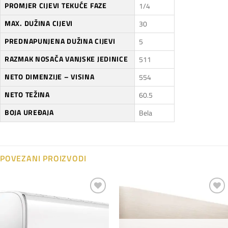
PROMJER CIJEVI TEKUĆE FAZE
1/4
MAX. DUŽINA CIJEVI
30
PREDNAPUNJENA DUŽINA CIJEVI
5
RAZMAK NOSAČA VANJSKE JEDINICE
511
NETO DIMENZIJE – VISINA
554
NETO TEŽINA
60.5
BOJA UREĐAJA
Bela
POVEZANI PROIZVODI
Dodaj
Dodaj
na
na
listu
listu
želja
želja