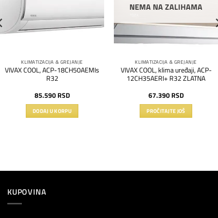
NEMA NA ZALIHAMA
KLIMATIZACIJA & GREJANJE
KLIMATIZACIJA & GREJANJE
VIVAX COOL, ACP-18CH50AEMIs
VIVAX COOL, klima uređaji, ACP-
R32
12CH35AERI+ R32 ZLATNA
85.590
RSD
67.390
RSD
DODAJ U KORPU
PROČITAJTE JOŠ
KUPOVINA