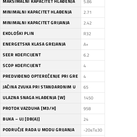
MAKSIMALNI KAPACITET HLAĐENJA
5.86
MINIMALNI KAPACITET HLAĐENJA
2.71
MINIMALNI KAPACITET GRIJANJA
2.42
EKOLOŠKI PLIN
R32
ENERGETSKA KLASA GREJANJA
A+
SEER KOEFICIJENT
6.2
SCOP KOEFICIJENT
4
PREDVIĐENO OPTEREĆENJE PRI GRE
4
JAČINA ZVUKA PRI STANDARDNIM U
65
ULAZNA SNAGA HLAĐENJA [W]
1450
PROTOK VAZDUHA [M3/H]
958
BUKA – UJ [DB(A)]
24
PODRUČJE RADA U MODU GRIJANJA
-20≤T≤30