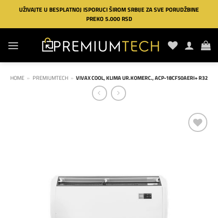
Preskoči
UŽIVAJTE U BESPLATNOJ ISPORUCI ŠIROM SRBIJE ZA SVE PORUDŽBINE
na
PREKO 5.000 RSD
sadržaj
HOME
»
PREMIUMTECH
»
VIVAX COOL, KLIMA UR.KOMERC., ACP-18CF50AERI+ R32
Dodaj
na
listu
želja