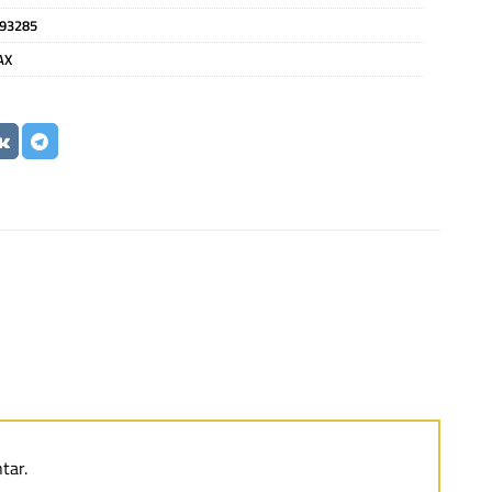
93285
AX
tar.