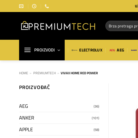
Preskoči
U
na
sadržaj
Pretraga
za:
PROIZVODI
ELECTROLUX
AEG
HOME
»
PREMIUMTECH
»
VIVAX HOME RED POWER
PROIZVOĐAČ
AEG
(36)
ANKER
(101)
APPLE
(58)