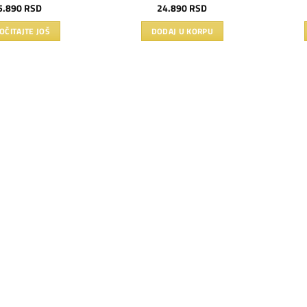
5.890
RSD
24.890
RSD
OČITAJTE JOŠ
DODAJ U KORPU