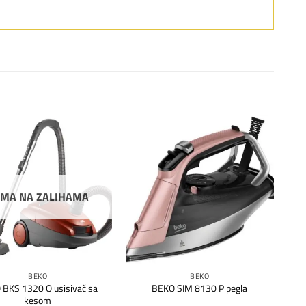
Dodaj
Dodaj
na
na
listu
listu
želja
želja
MA NA ZALIHAMA
BEKO
BEKO
BKS 1320 O usisivač sa
BEKO SIM 8130 P pegla
kesom