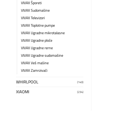
VIVAX Šporeti
VIVAX Sudomašine
VIVAX Televizori
VIVAX Toplotne pumpe
VIVAX Ugradne mikrotalasne
VIVAX Ugradne ploče
VIVAX Ugradne rerne
VIVAX Ugradne sudomašine
VIVAX Veš mašine
VIVAX Zamrzivači
WHIRLPOOL
(140)
XIAOMI
(234)