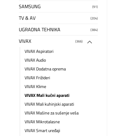
SAMSUNG
(91)
TV & AV
(204)
UGRADNA TEHNIKA
(384)
VIVAX
(366)
VIVAX Aspiratori
VIVAX Audio
VIVAX Dodatna oprema
VIVAX Frižideri
VIVAX Klime
VIVAX Mali kućni aparati
VIVAX Mali kuhinjski aparati
VIVAX Mašine za sušenje veša
VIVAX Mikrotalasne
VIVAX Smart uređaji