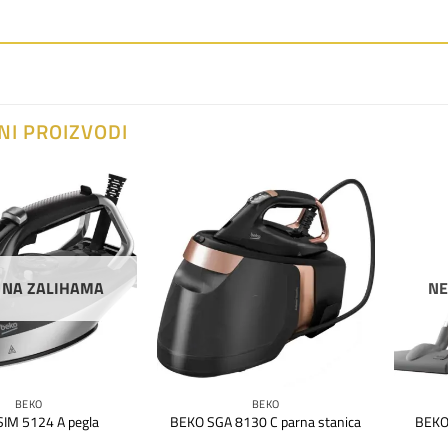
NI PROIZVODI
Dodaj
Dodaj
na
na
listu
listu
želja
želja
 NA ZALIHAMA
NE
BEKO
BEKO
BEKO 
IM 5124 A pegla
BEKO SGA 8130 C parna stanica