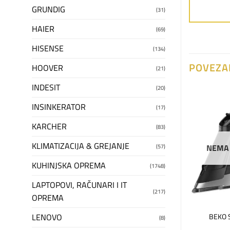
GRUNDIG
(31)
HAIER
(69)
HISENSE
(134)
POVEZA
HOOVER
(21)
INDESIT
(20)
INSINKERATOR
(17)
Dodaj
Dodaj
na
na
KARCHER
(83)
listu
listu
želja
želja
KLIMATIZACIJA & GREJANJE
(57)
NEMA
KUHINJSKA OPREMA
(1748)
LAPTOPOVI, RAČUNARI I IT
(217)
OPREMA
NI APARATI
ELECTROLUX BOJLERI
LENOVO
za usisivač-kesa
Electrolux bojler EWH10QUEEC
BEKO S
(8)
C 10