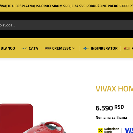
ŽIVAJTE U BESPLATNOJ ISPORUCI ŠIROM SRBIJE ZA SVE PORUDŽBINE PREKO 5.000 R
BLANCO
CATA
CREMESSO
INSINKERATOR
VIVAX HO
Dodaj
6.590
RSD
na
listu
želja
Nema na zalihama