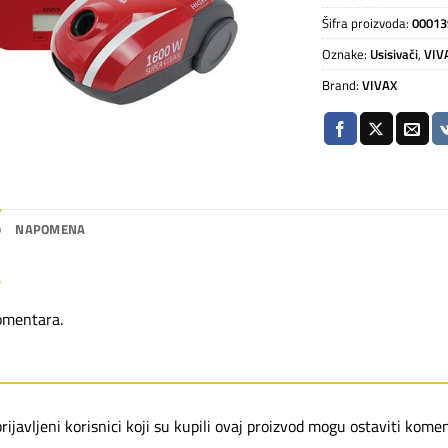
Šifra proizvoda:
00013
Oznake:
Usisivači
,
VIV
Brand:
VIVAX
)
NAPOMENA
e
omentara.
ijavljeni korisnici koji su kupili ovaj proizvod mogu ostaviti komen