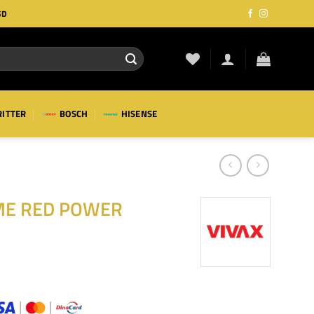
SD
RITTER
BOSCH
HISENSE
ME RED POWER