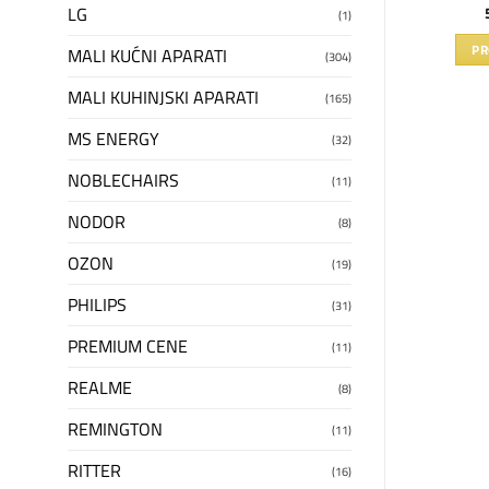
LG
60
RSD
15.490
RSD
(1)
U KORPU
DODAJ U KORPU
PR
MALI KUĆNI APARATI
(304)
MALI KUHINJSKI APARATI
(165)
MS ENERGY
(32)
NOBLECHAIRS
(11)
NODOR
(8)
OZON
(19)
PHILIPS
(31)
PREMIUM CENE
(11)
REALME
(8)
REMINGTON
(11)
RITTER
(16)