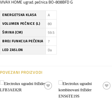
VIVAX HOME ugrad. pećnica BO-808BFD G
ENERGETSKA KLASA
A
VOLUMEN PEĆNICE (L)
80
ŠIRINA (CM)
59.5
BROJ FUNKCIJA PEČENJA
7
LED ZASLON
Da
POVEZANI PROIZVODI
Dodaj
Dodaj
na
na
listu
listu
želja
želja