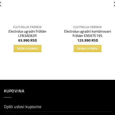
ELECTROLUX FRIŽIDERI
ELECTROLUX FRIŽIDERI
Electrolux ugradni frižider
Electrolux ugradni kombinovani
LFB3AE82R
frižider ENS6TE19S
63.990
RSD
125.990
RSD
DODAJ U KORPU
DODAJ U KORPU
KUPOVINA
Opšti uslovi kupovine