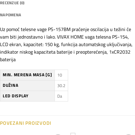
RECENZIJE (0)
NAPOMENA
Uz pomoć telesne vage PS-157BM praćenje oscilacija u težini će
vam biti jednostavno i lako. VIVAX HOME vaga telesna PS-154,
LCD ekran, kapacitet: 150 kg, funkcija automatskog uključivanja,
indikator niskog kapaciteta baterije i preopterećenja, 1xCR2032
baterija
MIN. MERENA MASA [G]
10
DUŽINA
30.2
LED DISPLAY
Da
POVEZANI PROIZVODI