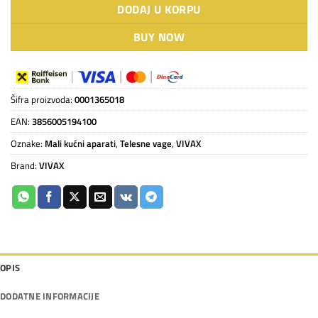
DODAJ U KORPU
BUY NOW
Šifra proizvoda:
0001365018
EAN:
3856005194100
Oznake:
Mali kućni aparati
,
Telesne vage
,
VIVAX
Brand:
VIVAX
OPIS
DODATNE INFORMACIJE