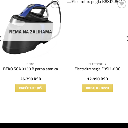
Dodaj
Dodaj
na
na
listu
listu
želja
želja
NEMA NA ZALIHAMA
BEKO
ELECTROLUX
BEKO SGA 9130 B parna stanica
Electrolux pegla E8SI2-8OG
26.790
RSD
12.990
RSD
PROČITAJTE JOŠ
DODAJ U KORPU