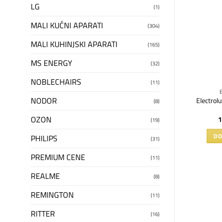
Dodaj
Dodaj
LG
(1)
na
na
listu
listu
želja
želja
MALI KUĆNI APARATI
(304)
NEMA NA ZALIHAMA
MALI KUHINJSKI APARATI
(165)
MS ENERGY
(32)
NOBLECHAIRS
(11)
EKO
BEKO
NODOR
art VRR 60314
BEKO SIM 5124 A pegla
Electrol
(8)
ivač sa posudom
OZON
90
RSD
5.890
RSD
1
(19)
U KORPU
PROČITAJTE JOŠ
DO
PHILIPS
(31)
PREMIUM CENE
(11)
REALME
(8)
REMINGTON
(11)
RITTER
(16)