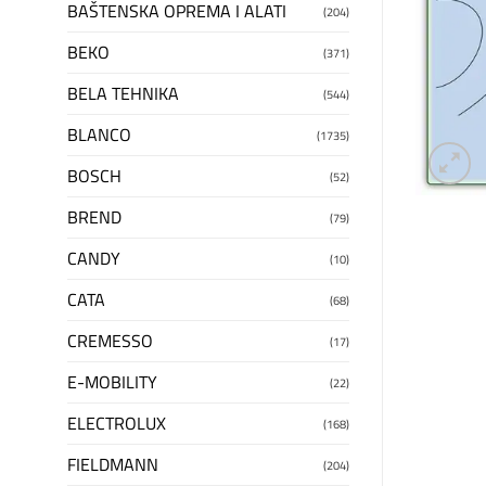
BAŠTENSKA OPREMA I ALATI
(204)
BEKO
(371)
BELA TEHNIKA
(544)
BLANCO
(1735)
BOSCH
(52)
BREND
(79)
CANDY
(10)
CATA
(68)
CREMESSO
(17)
E-MOBILITY
(22)
ELECTROLUX
(168)
FIELDMANN
(204)