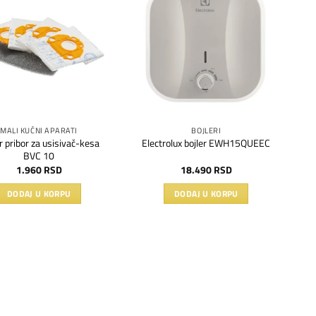
Dodaj
Dodaj
na
na
listu
listu
želja
želja
MALI KUĆNI APARATI
BOJLERI
r pribor za usisivač-kesa
Electrolux bojler EWH15QUEEC
BVC 10
1.960
RSD
18.490
RSD
DODAJ U KORPU
DODAJ U KORPU