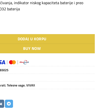
ivanja, indikator niskog kapaciteta baterije i preo
032 baterija
lesna PS-158W količina
DODAJ U KORPU
BUY NOW
65025
rati
,
Telesne vage
,
VIVAX