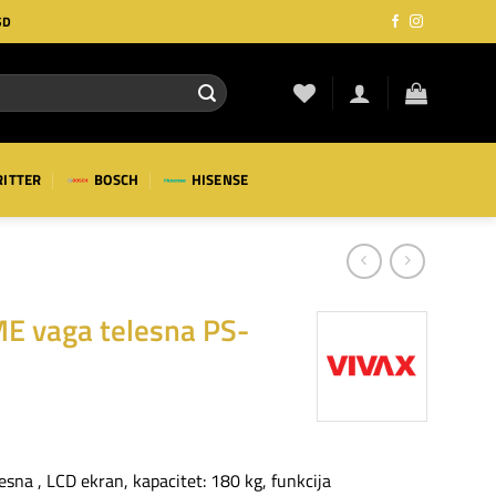
SD
RITTER
BOSCH
HISENSE
E vaga telesna PS-
na , LCD ekran, kapacitet: 180 kg, funkcija