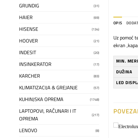
GRUNDIG
(31)
HAIER
(69)
OPIS
DODAT
HISENSE
(134)
Uz pomoć te
HOOVER
(21)
ekran ,kapa
INDESIT
(20)
MIN. MER
INSINKERATOR
(17)
DUŽINA
KARCHER
(83)
LED DISPL
KLIMATIZACIJA & GREJANJE
(57)
KUHINJSKA OPREMA
(1748)
POVEZA
LAPTOPOVI, RAČUNARI I IT
(217)
OPREMA
LENOVO
(8)