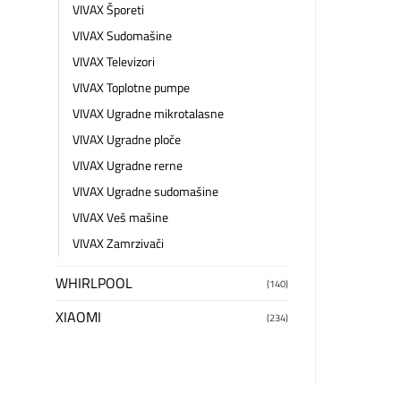
VIVAX Šporeti
VIVAX Sudomašine
VIVAX Televizori
VIVAX Toplotne pumpe
VIVAX Ugradne mikrotalasne
VIVAX Ugradne ploče
VIVAX Ugradne rerne
VIVAX Ugradne sudomašine
VIVAX Veš mašine
VIVAX Zamrzivači
WHIRLPOOL
(140)
XIAOMI
(234)