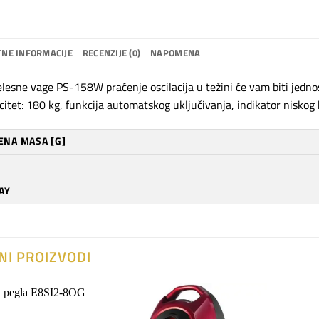
NE INFORMACIJE
RECENZIJE (0)
NAPOMENA
lesne vage PS-158W praćenje oscilacija u težini će vam biti jed
citet: 180 kg, funkcija automatskog uključivanja, indikator niskog
ENA MASA [G]
AY
NI PROIZVODI