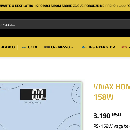
ŽIVAJTE U BESPLATNOJ ISPORUCI ŠIROM SRBIJE ZA SVE PORUDŽBINE PREKO 5.000 R
BLANCO
CATA
CREMESSO
INSINKERATOR
VIVAX HOM
158W
Dodaj
na
listu
3.190
RSD
želja
PS-158W vaga teles