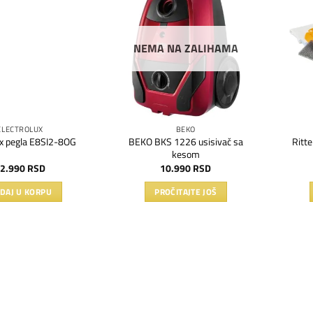
Dodaj
Dodaj
na
na
listu
listu
želja
želja
NEMA NA ZALIHAMA
ELECTROLUX
BEKO
BEKO BKS 1226 usisivač sa
Ritte
ux pegla E8SI2-8OG
kesom
2.990
RSD
10.990
RSD
DAJ U KORPU
PROČITAJTE JOŠ