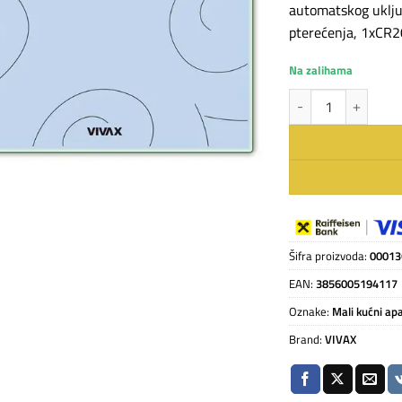
automatskog uključ
pterećenja, 1xCR2
Na zalihama
VIVAX HOME vaga te
Šifra proizvoda:
00013
EAN:
3856005194117
Oznake:
Mali kućni apa
Brand:
VIVAX