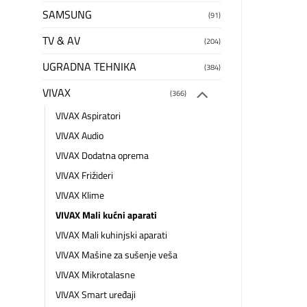
SAMSUNG
(91)
TV & AV
(204)
UGRADNA TEHNIKA
(384)
VIVAX
(366)
VIVAX Aspiratori
VIVAX Audio
VIVAX Dodatna oprema
VIVAX Frižideri
VIVAX Klime
VIVAX Mali kućni aparati
VIVAX Mali kuhinjski aparati
VIVAX Mašine za sušenje veša
VIVAX Mikrotalasne
VIVAX Smart uređaji