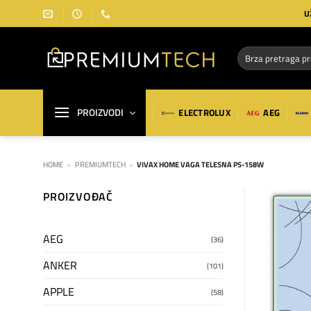
Preskoči
U
na
sadržaj
Pretraga
za:
PROIZVODI
ELECTROLUX
AEG
HOME
»
PREMIUMTECH
»
VIVAX HOME VAGA TELESNA PS-158W
PROIZVOĐAČ
AEG
(36)
ANKER
(101)
APPLE
(58)