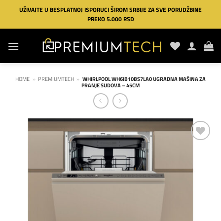
Preskoči
UŽIVAJTE U BESPLATNOJ ISPORUCI ŠIROM SRBIJE ZA SVE PORUDŽBINE
na
PREKO 5.000 RSD
sadržaj
HOME
»
PREMIUMTECH
»
WHIRLPOOL WH6IB10BS7LA0 UGRADNA MAŠINA ZA
PRANJE SUDOVA – 45CM
Dodaj
na
listu
želja