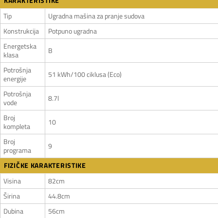
KARAKTERISTIKE
Tip
Ugradna mašina za pranje sudova
Konstrukcija
Potpuno ugradna
Energetska
B
klasa
Potrošnja
51 kWh/100 ciklusa (Eco)
energije
Potrošnja
8.7l
vode
Broj
10
kompleta
Broj
9
programa
FIZIČKE KARAKTERISTIKE
Visina
82cm
Širina
44.8cm
Dubina
56cm