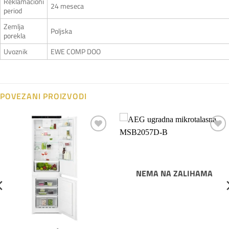
Reklamacioni
24 meseca
period
Zemlja
Poljska
porekla
Uvoznik
EWE COMP DOO
POVEZANI PROIZVODI
Dodaj
Dodaj
na
na
listu
listu
želja
želja
NEMA NA ZALIHAMA