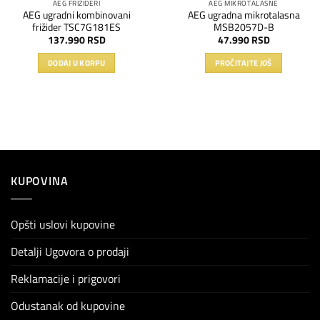
AEG FRIŽIDERI
AEG MIKROTALASNE
AEG ugradni kombinovani
AEG ugradna mikrotalasna
frižider TSC7G181ES
MSB2057D-B
137.990
RSD
47.990
RSD
DODAJ U KORPU
PROČITAJTE JOŠ
KUPOVINA
Opšti uslovi kupovine
Detalji Ugovora o prodaji
Reklamacije i prigovori
Odustanak od kupovine