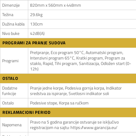
Dimenzije
820mm x 560mm x 448mm
Težina
29.6kg
Dužina kabla
130cm
Nivo buke
42dB(A)
PROGRAMI ZA PRANJE SUDOVA
Pretpranje, Eco program 50°C, Automatski program,
Intenzivni program 65°C, Kratki program, Program za
Programi
staklo, Rapid, Tihi program, Sanitizacija, Odložen start (0-
12h)
OSTALO
Dodatne
Pranje jedne korpe, Podesiva gornja korpa, Indikator
funkcije
sredstva za ispiranje, Svetlosni indikator soli
Ostalo
Podesive stope, Korpa sa ručkom
REKLAMACIONI PERIOD
Pravo na 5 godina garancije ostvaruje se isključivo
Napomena
registracijom na sajtu: https://www.garancija.eu/