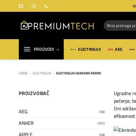
Preskoči
U
na
sadržaj
Pretraga
za:
PROIZVODI
ELECTROLUX
AEG
HOME
»
ELECTROLUX
»
ELECTROLUX UGRADNE RERNE
PROIZVOĐAČ
Ugradne re
pečenje, b
čini održa
AEG
(36)
efikasnost 
ANKER
(101)
APPLE
(58)