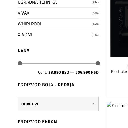
UGRADNA TEHNIKA
(384)
VIVAX
(366)
WHIRLPOOL
(140)
XIAOMI
(234)
CENA
E
Minimalna
Maksimalna
Electrolu
Cena:
28.990 RSD
—
206.990 RSD
cena
cena
PROIZVOD BOJA UREĐAJA
ODABERI
PROIZVOD EKRAN