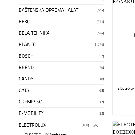
BAŠTENSKA OPREMA I ALATI
(204)
BEKO
(371)
BELA TEHNIKA
(544)
BLANCO
(1735)
BOSCH
(52)
BREND
(79)
CANDY
(10)
Electrolu
CATA
(68)
CREMESSO
(17)
E-MOBILITY
(22)
ELECTROLUX
(168)