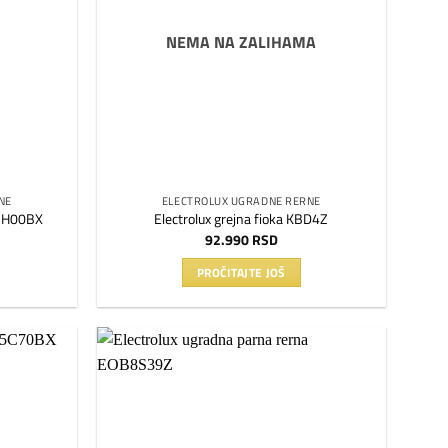
NEMA NA ZALIHAMA
NE
ELECTROLUX UGRADNE RERNE
H3H00BX
Electrolux grejna fioka KBD4Z
92.990
RSD
PROČITAJTE JOŠ
Dodaj
Dodaj
na
na
listu
listu
želja
želja