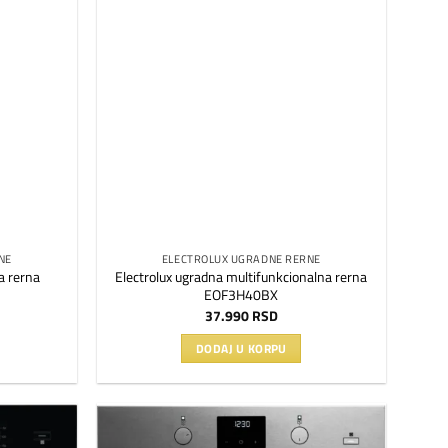
Dodaj
Dodaj
na
na
listu
listu
želja
želja
NE
ELECTROLUX UGRADNE RERNE
a rerna
Electrolux ugradna multifunkcionalna rerna
EOF3H40BX
37.990
RSD
DODAJ U KORPU