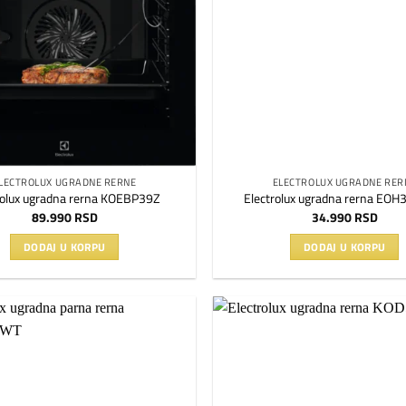
LECTROLUX UGRADNE RERNE
ELECTROLUX UGRADNE RER
rolux ugradna rerna KOEBP39Z
Electrolux ugradna rerna EO
89.990
RSD
34.990
RSD
DODAJ U KORPU
DODAJ U KORPU
Dodaj
na
listu
želja