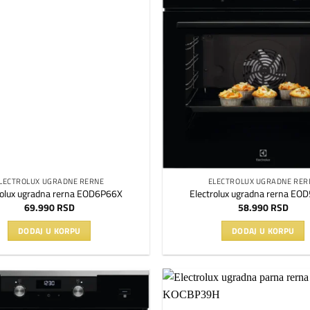
Dodaj
na
listu
želja
LECTROLUX UGRADNE RERNE
ELECTROLUX UGRADNE RER
rolux ugradna rerna EOD6P66X
Electrolux ugradna rerna EO
69.990
RSD
58.990
RSD
DODAJ U KORPU
DODAJ U KORPU
Dodaj