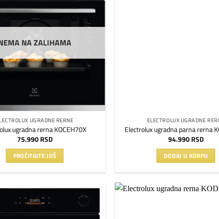
na
listu
želja
NEMA NA ZALIHAMA
LECTROLUX UGRADNE RERNE
ELECTROLUX UGRADNE RER
rolux ugradna rerna KOCEH70X
Electrolux ugradna parna rerna
75.990
RSD
94.990
RSD
PROČITAJTE JOŠ
DODAJ U KORPU
Dodaj
na