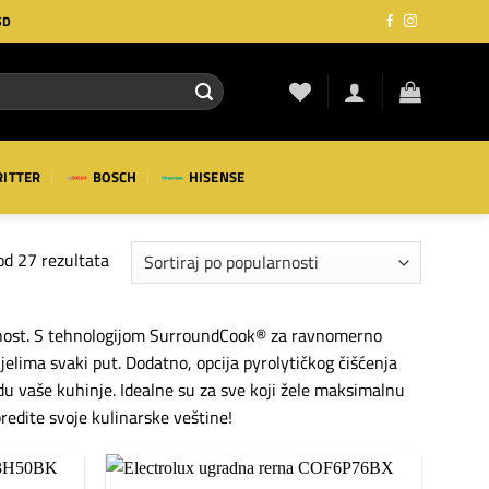
SD
RITTER
BOSCH
HISENSE
Sortirano
od 27 rezultata
po
popularnosti
avnost. S tehnologijom SurroundCook® za ravnomerno
elima svaki put. Dodatno, opcija pyrolytičkog čišćenja
u vaše kuhinje. Idealne su za sve koji žele maksimalnu
redite svoje kulinarske veštine!