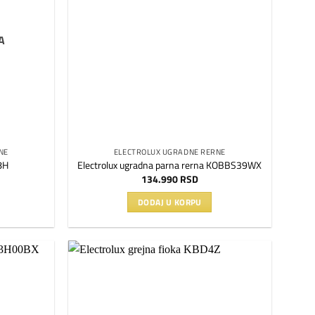
želja
želja
A
NE
ELECTROLUX UGRADNE RERNE
8H
Electrolux ugradna parna rerna KOBBS39WX
134.990
RSD
DODAJ U KORPU
Dodaj
Dodaj
na
na
listu
listu
želja
želja