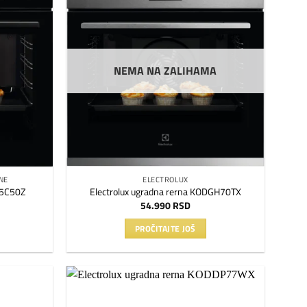
Dodaj
Dodaj
na
na
listu
listu
želja
želja
NEMA NA ZALIHAMA
NE
ELECTROLUX
D5C50Z
Electrolux ugradna rerna KODGH70TX
54.990
RSD
PROČITAJTE JOŠ
Dodaj
Dodaj