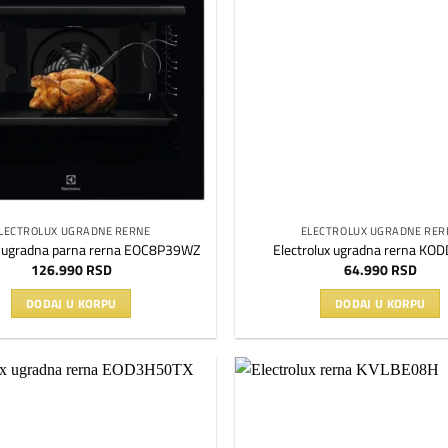
listu
želja
LECTROLUX UGRADNE RERNE
ELECTROLUX UGRADNE RER
x ugradna parna rerna EOC8P39WZ
Electrolux ugradna rerna K
126.990
RSD
64.990
RSD
DODAJ U KORPU
DODAJ U KORPU
Dodaj
na
listu