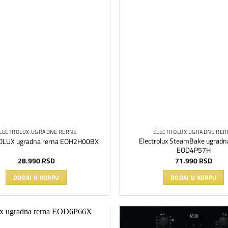
Dodaj
na
listu
želja
LECTROLUX UGRADNE RERNE
ELECTROLUX UGRADNE RER
Electrolux SteamBake ugradn
LUX ugradna rerna EOH2H00BX
EOD4P57H
28.990
RSD
71.990
RSD
DODAJ U KORPU
DODAJ U KORPU