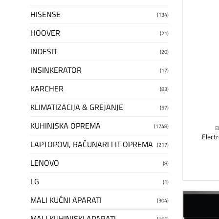
HISENSE
(134)
HOOVER
(21)
INDESIT
(20)
INSINKERATOR
(17)
KARCHER
(83)
KLIMATIZACIJA & GREJANJE
(57)
KUHINJSKA OPREMA
(1748)
E
Elect
LAPTOPOVI, RAČUNARI I IT OPREMA
(217)
LENOVO
(8)
LG
(1)
MALI KUĆNI APARATI
(304)
MALI KUHINJSKI APARATI
(165)