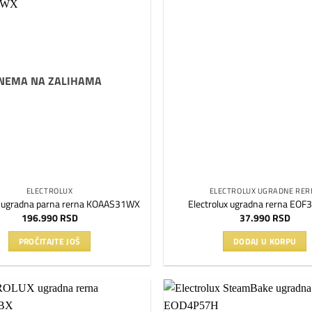
Dodaj
na
listu
želja
NEMA NA ZALIHAMA
ELECTROLUX
ELECTROLUX UGRADNE RER
x ugradna parna rerna KOAAS31WX
Electrolux ugradna rerna EO
196.990
RSD
37.990
RSD
PROČITAJTE JOŠ
DODAJ U KORPU