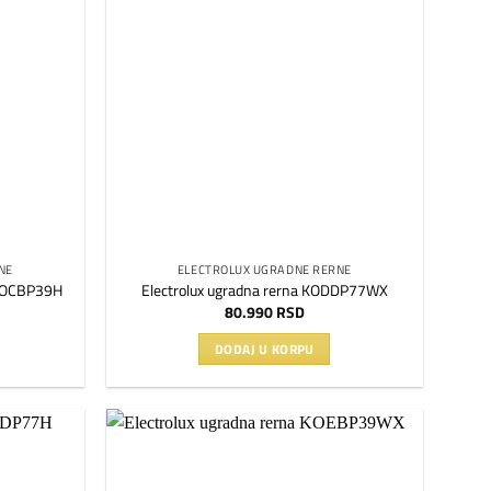
na
na
listu
listu
želja
želja
NE
ELECTROLUX UGRADNE RERNE
 KOCBP39H
Electrolux ugradna rerna KODDP77WX
80.990
RSD
DODAJ U KORPU
Dodaj
Dodaj
na
na