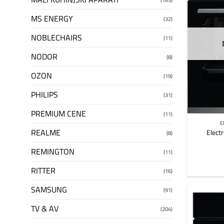
MS ENERGY
(32)
NOBLECHAIRS
(11)
NODOR
(8)
OZON
(19)
PHILIPS
(31)
PREMIUM CENE
(11)
E
REALME
Elect
(8)
REMINGTON
(11)
RITTER
(16)
SAMSUNG
(91)
TV & AV
(204)