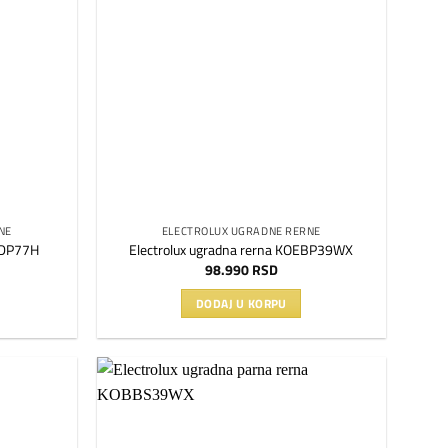
listu
listu
želja
želja
NE
ELECTROLUX UGRADNE RERNE
ODDP77H
Electrolux ugradna rerna KOEBP39WX
98.990
RSD
DODAJ U KORPU
Dodaj
Dodaj
na
na
listu
listu