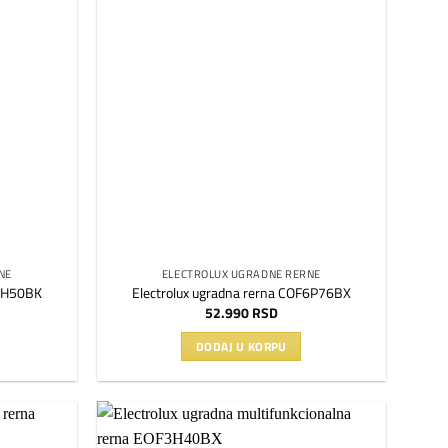
Dodaj
Dodaj
na
na
listu
listu
želja
želja
NE
ELECTROLUX UGRADNE RERNE
F3H50BK
Electrolux ugradna rerna COF6P76BX
52.990
RSD
DODAJ U KORPU