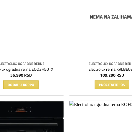
želja
NEMA NA ZALIHAM
LECTROLUX UGRADNE RERNE
ELECTROLUX UGRADNE RER
olux ugradna rerna EOD3H50TX
Electrolux rerna KVLBE0
56.990
RSD
109.290
RSD
DODAJ U KORPU
PROČITAJTE JOŠ
Dodaj
na
listu
želja