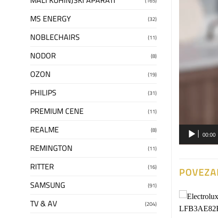
MALI KUHINJSKI APARATI
(165)
MS ENERGY
(32)
NOBLECHAIRS
(11)
NODOR
(8)
OZON
(19)
PHILIPS
(31)
PREMIUM CENE
(11)
REALME
(8)
00:00
REMINGTON
(11)
RITTER
(16)
POVEZA
SAMSUNG
(91)
TV & AV
(204)
Dodaj
Dodaj