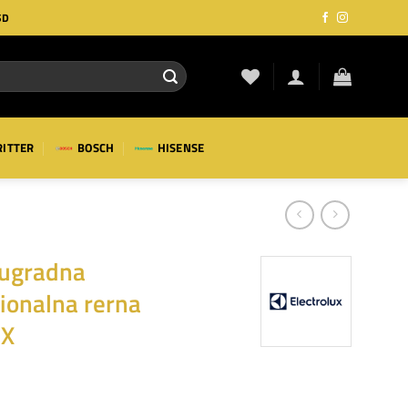
SD
RITTER
BOSCH
HISENSE
 ugradna
ionalna rerna
BX