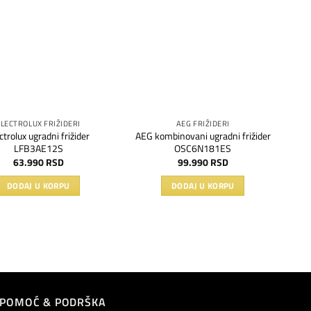
na
na
listu
listu
želja
želja
ELECTROLUX FRIŽIDERI
AEG FRIŽIDERI
ctrolux ugradni frižider
AEG kombinovani ugradni frižider
LFB3AE12S
OSC6N181ES
63.990
RSD
99.990
RSD
DODAJ U KORPU
DODAJ U KORPU
POMOĆ & PODRŠKA