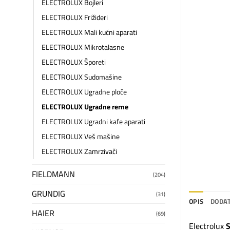
ELECTROLUX Bojleri
ELECTROLUX Frižideri
ELECTROLUX Mali kućni aparati
ELECTROLUX Mikrotalasne
ELECTROLUX Šporeti
ELECTROLUX Sudomašine
ELECTROLUX Ugradne ploče
ELECTROLUX Ugradne rerne
ELECTROLUX Ugradni kafe aparati
ELECTROLUX Veš mašine
ELECTROLUX Zamrzivači
FIELDMANN
(204)
GRUNDIG
(31)
OPIS
DODAT
HAIER
(69)
Electrolux
S