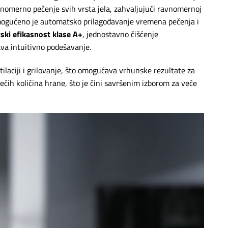
nomerno pečenje svih vrsta jela, zahvaljujući ravnomernoj
mogućeno je automatsko prilagođavanje vremena pečenja i
ski efikasnost klase A+
, jednostavno čišćenje
va intuitivno podešavanje.
ntilaciji i grilovanje, što omogućava vrhunske rezultate za
ćih količina hrane, što je čini savršenim izborom za veće