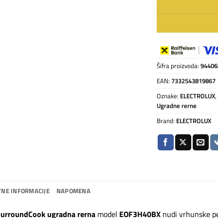
Šifra proizvoda:
94406
EAN:
7332543819867
Oznake:
ELECTROLUX
Ugradne rerne
Brand:
ELECTROLUX
NE INFORMACIJE
NAPOMENA
urroundCook ugradna rerna
model
EOF3H40BX
nudi vrhunske pe