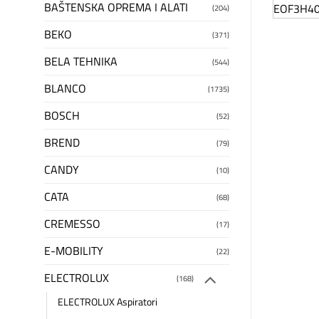
BAŠTENSKA OPREMA I ALATI
(204)
BEKO
(371)
BELA TEHNIKA
(544)
BLANCO
(1735)
BOSCH
(52)
BREND
(79)
CANDY
(10)
CATA
(68)
CREMESSO
(17)
E-MOBILITY
(22)
ELECTROLUX
(168)
ELECTROLUX Aspiratori