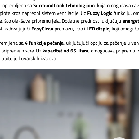
e opremljena sa
SurroundCook tehnologijom
, koja omogućava rav
oplote kroz napredni sistem ventilacije. Uz
Fuzzy Logic
funkciju, o
, što olakšava pripremu jela. Dodatne prednosti uključuju
energet
ti zahvaljujući
EasyClean
premazu, kao i
LED displej
koji omoguća
remljena sa
4 funkcije pečenja
, uključujući opciju za pečenje u ve
 pripreme hrane. Uz
kapacitet od 65 litara
, omogućava pripremu ve
 ljubitelje kuvarskih izazova.