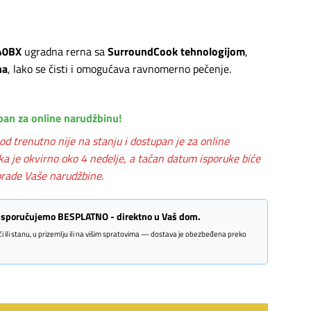
40BX
ugradna rerna sa
SurroundCook tehnologijom
,
na
, lako se čisti i omogućava ravnomerno pečenje.
pan za online narudžbinu!
od trenutno nije na stanju i dostupan je za online
ka je okvirno oko 4 nedelje, a tačan datum isporuke biće
rade Vaše narudžbine.
 isporučujemo BESPLATNO - direktno u Vaš dom.
kući ili stanu, u prizemlju ili na višim spratovima — dostava je obezbeđena preko
multifunkcionalna rerna EOF3H40BX količina