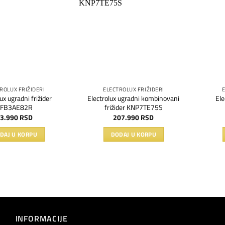
na
na
listu
listu
želja
želja
ROLUX FRIŽIDERI
ELECTROLUX FRIŽIDERI
ux ugradni frižider
Electrolux ugradni kombinovani
Ele
LFB3AE82R
frižider KNP7TE75S
3.990
RSD
207.990
RSD
DAJ U KORPU
DODAJ U KORPU
INFORMACIJE