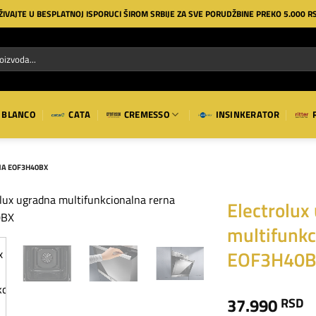
ŽIVAJTE U BESPLATNOJ ISPORUCI ŠIROM SRBIJE ZA SVE PORUDŽBINE PREKO 5.000 R
BLANCO
CATA
CREMESSO
INSINKERATOR
NA EOF3H40BX
Electrolux
multifunkc
Dodaj
na
EOF3H40
listu
želja
37.990
RSD