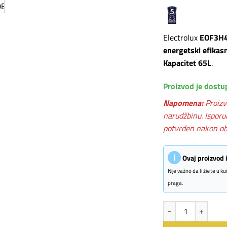
Electrolux
EOF3H
energetski efikas
Kapacitet 65L
.
Proizvod je dostu
Napomena:
Proizv
narudžbinu. Isporu
potvrđen nakon ob
ℹ
Ovaj proizvod
Nije važno da li živite u 
praga.
Electrolux ugradna 