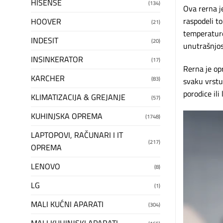
HISENSE
(134)
Ova rerna j
raspodeli t
HOOVER
(21)
temperature
INDESIT
(20)
unutrašnjos
INSINKERATOR
(17)
Rerna je op
KARCHER
(83)
svaku vrstu
porodice ili
KLIMATIZACIJA & GREJANJE
(57)
Прегледач
KUHINJSKA OPREMA
(1748)
видео
LAPTOPOVI, RAČUNARI I IT
записа
(217)
OPREMA
LENOVO
(8)
LG
(1)
MALI KUĆNI APARATI
(304)