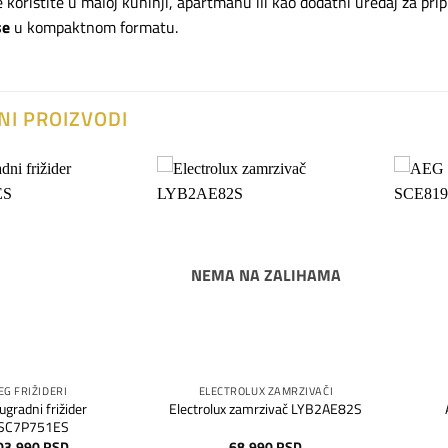
je koristite u maloj kuhinji, apartmanu ili kao dodatni uređaj za p
se
u kompaktnom formatu.
NI PROIZVODI
Dodaj
Dodaj
na
na
listu
listu
želja
želja
NEMA NA ZALIHAMA
EG FRIŽIDERI
ELECTROLUX ZAMRZIVAČI
gradni frižider
Electrolux zamrzivač LYB2AE82S
SC7P751ES
03.990
RSD
68.990
RSD