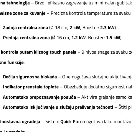
na tehnologija
– Brzo i efikasno zagrevanje uz minimalan gubitak 
visne zone za kuvanje
– Precizna kontrola temperature za svaku
Zadnja centralna zona
(Ø 18 cm,
2 kW
, Booster:
2.3 kW
).
Prednja centralna zona
(Ø 16 cm,
1.2 kW
, Booster:
1.5 kW
).
 kontrola putem kliznog touch panela
– 9 nivoa snage za svaku 
ne funkcije
:
Dečija sigurnosna blokada
– Onemogućava slučajno uključivanj
Indikator preostale toplote
– Obezbeđuje dodatnu sigurnost na
Automatsko prepoznavanje posuđa
– Aktivira grejanje samo ka
Automatsko isključivanje u slučaju prelivanja tečnosti
– Štiti p
ednostavna ugradnja
– Sistem
Quick Fix
omogućava laku montažu u
e i ugradnja
: