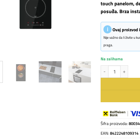
touch panelom, d
posuđa. Brza insta
ℹ
Ovaj proizvod
Nije važno da li živite u 
praga.
Na zalihama
CATA ugradna indukci
Šifra proizvoda:
80034
EAN:
8422248109314