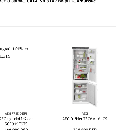
ripremu obroka,
CATA ISB 3102 BK
pruža
vrhunske
Dodaj
Dodaj
na
na
listu
listu
želja
želja
AEG FRIŽIDERI
AEG
AEG ugradni frižider
AEG frižider TSC8M181CS
SCE819E5TS
148.990
RSD
226.990
RSD