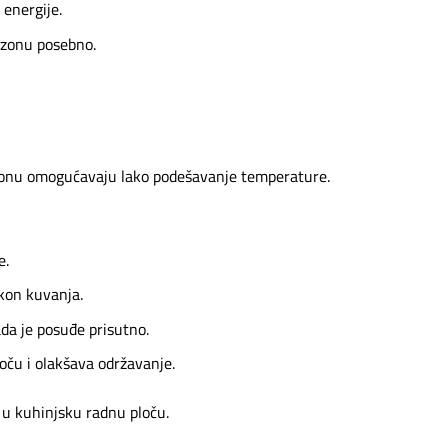
energije.
 zonu posebno.
zonu omogućavaju lako podešavanje temperature.
e.
kon kuvanja.
da je posuđe prisutno.
loču i olakšava održavanje.
 kuhinjsku radnu ploču.