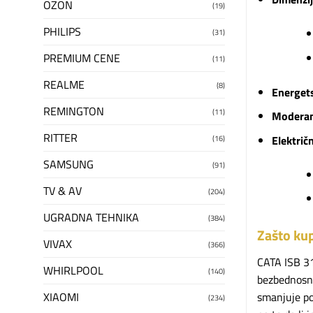
OZON
(19)
PHILIPS
(31)
PREMIUM CENE
(11)
REALME
(8)
Energet
REMINGTON
(11)
Moderan
RITTER
Električ
(16)
SAMSUNG
(91)
TV & AV
(204)
UGRADNA TEHNIKA
(384)
Zašto kup
VIVAX
(366)
CATA ISB 31
WHIRLPOOL
(140)
bezbednosni
XIAOMI
smanjuje po
(234)