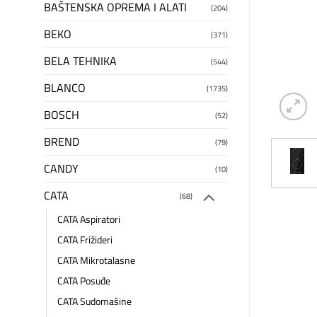
BAŠTENSKA OPREMA I ALATI
(204)
BEKO
(371)
BELA TEHNIKA
(544)
BLANCO
(1735)
BOSCH
(52)
BREND
(79)
CANDY
(10)
CATA
(68)
CATA Aspiratori
CATA Frižideri
CATA Mikrotalasne
CATA Posuđe
CATA Sudomašine