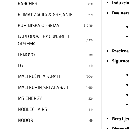
Indukcio
KARCHER
(83)
Dve neza
KLIMATIZACIJA & GREJANJE
(57)
KUHINJSKA OPREMA
(1748)
LAPTOPOVI, RAČUNARI I IT
(217)
OPREMA
Precizna
LENOVO
(8)
Sigurnos
LG
(1)
MALI KUĆNI APARATI
(304)
MALI KUHINJSKI APARATI
(165)
MS ENERGY
(32)
NOBLECHAIRS
(11)
Brza i j
NODOR
(8)
Dimenzij