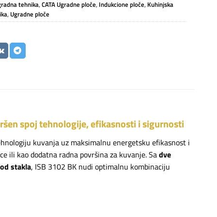
radna tehnika
,
CATA Ugradne ploče
,
Indukcione ploče
,
Kuhinjska
ika
,
Ugradne ploče
n spoj tehnologije, efikasnosti i sigurnosti
hnologiju kuvanja uz maksimalnu energetsku efikasnost i
ce ili kao dodatna radna površina za kuvanje. Sa
dve
od stakla
, ISB 3102 BK nudi optimalnu kombinaciju