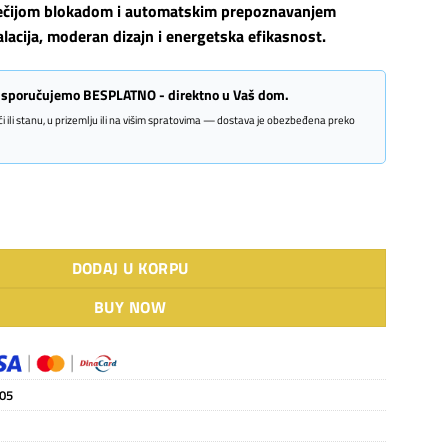
ečijom blokadom i automatskim prepoznavanjem
lacija, moderan dizajn i energetska efikasnost.
 isporučujemo BESPLATNO - direktno u Vaš dom.
kući ili stanu, u prizemlju ili na višim spratovima — dostava je obezbeđena preko
ona ploča ISB 3102 BK količina
DODAJ U KORPU
BUY NOW
05