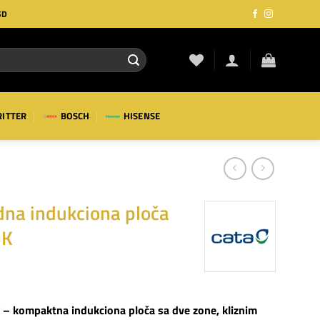
SD
RITTER
BOSCH
HISENSE
na indukciona ploča
BK
– kompaktna indukciona ploča sa dve zone, kliznim