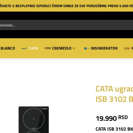
ŽIVAJTE U BESPLATNOJ ISPORUCI ŠIROM SRBIJE ZA SVE PORUDŽBINE PREKO 5.000 R
BLANCO
CATA
CREMESSO
INSINKERATOR
CATA ugrad
ISB 3102 
Dodaj
na
listu
19.990
RSD
želja
CATA ISB 3102 BK 