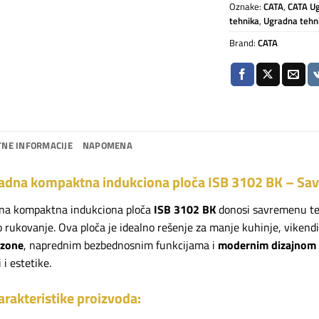
Oznake:
CATA
,
CATA Ug
tehnika
,
Ugradna tehn
Brand:
CATA
NE INFORMACIJE
NAPOMENA
dna kompaktna indukciona ploča ISB 3102 BK – Savrše
na kompaktna indukciona ploča
ISB 3102 BK
donosi savremenu te
 rukovanje. Ova ploča je idealno rešenje za manje kuhinje, vikendi
 zone
, naprednim bezbednosnim funkcijama i
modernim dizajnom 
i estetike.
arakteristike proizvoda: