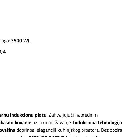
snaga:
3500 W
).
je.
rnu indukcionu ploču
. Zahvaljujući naprednim
fikasno kuvanje
uz lako održavanje.
Indukciona tehnologija
ovršina
doprinosi eleganciji kuhinjskog prostora. Bez obzira