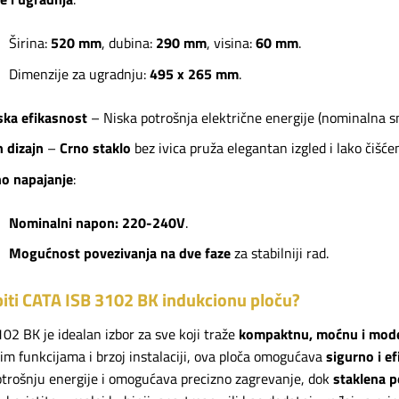
Širina:
520 mm
, dubina:
290 mm
, visina:
60 mm
.
Dimenzije za ugradnju:
495 x 265 mm
.
ska efikasnost
– Niska potrošnja električne energije (nominalna 
 dizajn
–
Crno staklo
bez ivica pruža elegantan izgled i lako čišćen
no napajanje
:
Nominalni napon: 220-240V
.
Mogućnost povezivanja na dve faze
za stabilniji rad.
iti CATA ISB 3102 BK indukcionu ploču?
02 BK je idealan izbor za sve koji traže
kompaktnu, moćnu i mode
m funkcijama i brzoj instalaciji, ova ploča omogućava
sigurno i e
trošnju energije i omogućava precizno zagrevanje, dok
staklena p