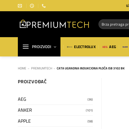
Preskoči
U
na
sadržaj
Pretraga
za:
PROIZVODI
ELECTROLUX
AEG
HOME
»
PREMIUMTECH
»
CATA UGRADNA INDUKCIONA PLOČA ISB 3102 BK
PROIZVOĐAČ
AEG
(36)
ANKER
(101)
APPLE
(58)