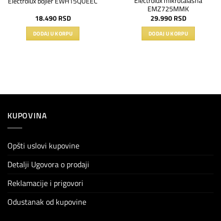
Electrolux mikrotalasna
Electrolux bojler EWH15QUEEC
EMZ725MMK
18.490
RSD
29.990
RSD
DODAJ U KORPU
DODAJ U KORPU
KUPOVINA
Opšti uslovi kupovine
Detalji Ugovora o prodaji
Reklamacije i prigovori
Odustanak od kupovine