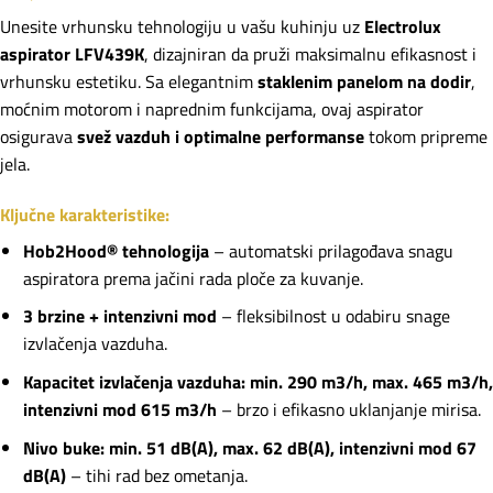
Unesite vrhunsku tehnologiju u vašu kuhinju uz
Electrolux
aspirator LFV439K
, dizajniran da pruži maksimalnu efikasnost i
vrhunsku estetiku. Sa elegantnim
staklenim panelom na dodir
,
moćnim motorom i naprednim funkcijama, ovaj aspirator
osigurava
svež vazduh i optimalne performanse
tokom pripreme
jela.
Ključne karakteristike:
Hob2Hood® tehnologija
– automatski prilagođava snagu
aspiratora prema jačini rada ploče za kuvanje.
3 brzine + intenzivni mod
– fleksibilnost u odabiru snage
izvlačenja vazduha.
Kapacitet izvlačenja vazduha: min. 290 m3/h, max. 465 m3/h,
intenzivni mod 615 m3/h
– brzo i efikasno uklanjanje mirisa.
Nivo buke: min. 51 dB(A), max. 62 dB(A), intenzivni mod 67
dB(A)
– tihi rad bez ometanja.