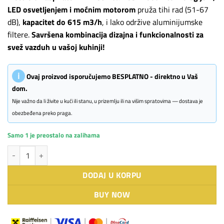
LED osvetljenjem i moćnim motorom
pruža tihi rad (51-67
dB),
kapacitet do 615 m3/h
, i lako održive aluminijumske
filtere.
Savršena kombinacija dizajna i funkcionalnosti za
svež vazduh u vašoj kuhinji!
ℹ
Ovaj proizvod isporučujemo BESPLATNO - direktno u Vaš
dom.
Nije važno da li živite u kući ili stanu, u prizemlju ili na višim spratovima — dostava je
obezbeđena preko praga.
Samo 1 je preostalo na zalihama
Electrolux aspirator LFV439K količina
DODAJ U KORPU
BUY NOW