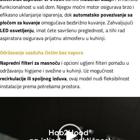
funkcionalnost u vaš dom. Njegov moćni motor osigurava brzo i
efikasno uklanjanje isparenja, dok
automatsko povezivanje sa
pločom za kuvanje
omogućava bezbrižno kuvanje. Zahvaljujući
LED osvetljenju
, imat ćete savršenu preglednost, a tihi rad
aspiratora osigurava prijatnu atmosferu u kuhinji.
Održavanje vazduha čistim bez napora
Napredni filteri za masnoću
i opcioni ugljeni filteri pomažu u
održavanju higijene i svežine u kuhinji. Uz mogućnost
recirkulacije ili spoljnog izduva
, ovaj model nudi fleksibilnost
instalacije prema potrebama prostora.
Прегледач
видео
записа