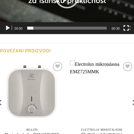
00:00
00:30
POVEZANI PROIZVODI
Dodaj
Dodaj
na
na
listu
listu
želja
želja
BOJLERI
ELECTROLUX MIKROTALASNE