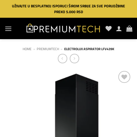
Preskoči
UŽIVAJTE U BESPLATNOJ ISPORUCI ŠIROM SRBIJE ZA SVE PORUDŽBINE
na
PREKO 5.000 RSD
sadržaj
HOME
»
PREMIUMTECH
»
ELECTROLUX ASPIRATOR LFV439K
Dodaj
na
listu
želja