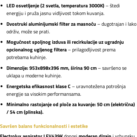
LED osvetljenje (2 svetla, temperatura 3000K)
– štedi
energiju i pruža jasnu vidljivost tokom kuvanja.
Dvostruki aluminijumski filter za masnoću
– dugotrajan i lako
održiv, može se prati.
Mogućnost spoljnog izduva ili recirkulacije uz ugradnju
opcionalnog ugljenog filtera
– prilagodljivost prema
potrebama kuhinje.
Dimenzije: 953x898x396 mm, širina 90 cm
– savršeno se
uklapa u moderne kuhinje.
Energetska efikasnost klase C
– uravnotežena potrošnja
energije sa visokim performansama.
Minimalno rastojanje od ploče za kuvanje: 50 cm (električna)
/ 54 cm (plinska).
Savršen balans funkcionalnosti i estetike
Electrolux aspirator LFV439K
donosi
moderan dizajn
i vrhunsku