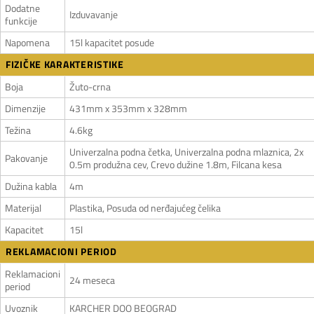
Dodatne
Izduvavanje
funkcije
Napomena
15l kapacitet posude
FIZIČKE KARAKTERISTIKE
Boja
Žuto-crna
Dimenzije
431mm x 353mm x 328mm
Težina
4.6kg
Univerzalna podna četka, Univerzalna podna mlaznica, 2x
Pakovanje
0.5m produžna cev, Crevo dužine 1.8m, Filcana kesa
Dužina kabla
4m
Materijal
Plastika, Posuda od nerđajućeg čelika
Kapacitet
15l
REKLAMACIONI PERIOD
Reklamacioni
24 meseca
period
Uvoznik
KARCHER DOO BEOGRAD