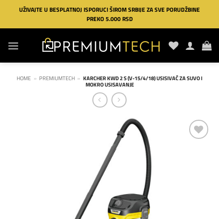
Preskoči
UŽIVAJTE U BESPLATNOJ ISPORUCI ŠIROM SRBIJE ZA SVE PORUDŽBINE
na
PREKO 5.000 RSD
sadržaj
HOME
»
PREMIUMTECH
»
KARCHER KWD 2 S (V-15/4/18) USISIVAČ ZA SUVO I
MOKRO USISAVANJE
Dodaj
na
listu
želja