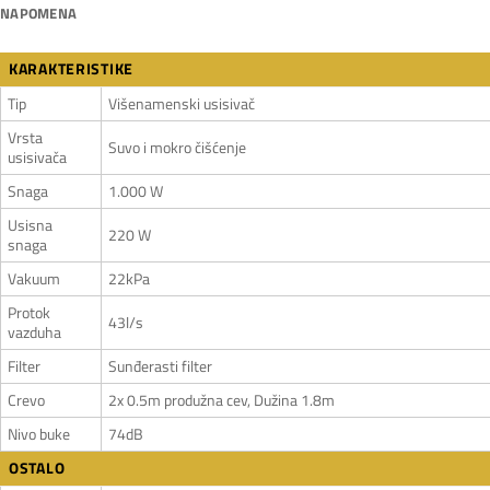
NAPOMENA
KARAKTERISTIKE
Tip
Višenamenski usisivač
Vrsta
Suvo i mokro čišćenje
usisivača
Snaga
1.000 W
Usisna
220 W
snaga
Vakuum
22kPa
Protok
43l/s
vazduha
Filter
Sunđerasti filter
Crevo
2x 0.5m produžna cev, Dužina 1.8m
Nivo buke
74dB
OSTALO