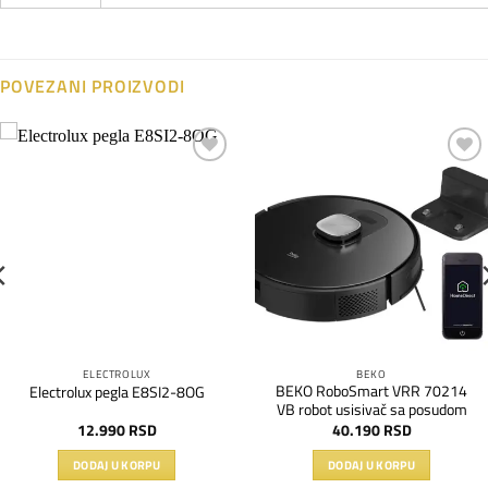
POVEZANI PROIZVODI
Dodaj
Dodaj
na
na
listu
listu
želja
želja
ELECTROLUX
BEKO
BEKO RoboSmart VRR 70214
Electrolux pegla E8SI2-8OG
VB robot usisivač sa posudom
12.990
RSD
40.190
RSD
DODAJ U KORPU
DODAJ U KORPU