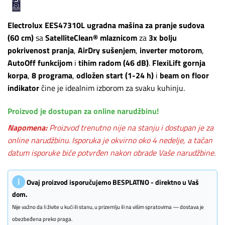
Electrolux EES47310L
ugradna mašina za pranje sudova
(60 cm)
sa
SatelliteClean® mlaznicom
za
3x bolju
pokrivenost pranja
,
AirDry sušenjem
,
inverter motorom
,
AutoOff funkcijom
i
tihim radom (46 dB)
.
FlexiLift gornja
korpa
,
8 programa
,
odložen start (1-24 h)
i
beam on floor
indikator
čine je idealnim izborom za svaku kuhinju.
Proizvod je dostupan za online narudžbinu!
Napomena:
Proizvod trenutno nije na stanju i dostupan je za
online narudžbinu. Isporuka je okvirno oko 4 nedelje, a tačan
datum isporuke biće potvrđen nakon obrade Vaše narudžbine.
ℹ
Ovaj proizvod isporučujemo BESPLATNO - direktno u Vaš
dom.
Nije važno da li živite u kući ili stanu, u prizemlju ili na višim spratovima — dostava je
obezbeđena preko praga.