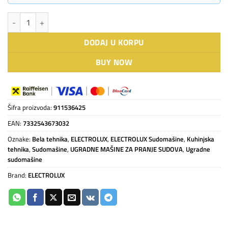
Electrolux ugradna sudomašina EES47310L količina
DODAJ U KORPU
BUY NOW
Šifra proizvoda:
911536425
EAN:
7332543673032
Oznake:
Bela tehnika
,
ELECTROLUX
,
ELECTROLUX Sudomašine
,
Kuhinjska
tehnika
,
Sudomašine
,
UGRADNE MAŠINE ZA PRANJE SUDOVA
,
Ugradne
sudomašine
Brand:
ELECTROLUX