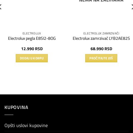
ELECTROLUX
ELECTROLUX ZAMRZIVAČI
Electrolux pegla E8SI2-8OG
Electrolux zamrzivač LYB2AE82S
12.990
RSD
68.990
RSD
DODAJ U KORPU
PROČITAJTE JOŠ
KUPOVINA
Opšti uslovi kupovine