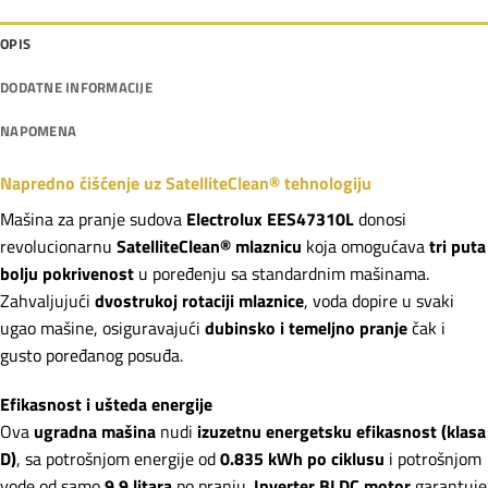
OPIS
DODATNE INFORMACIJE
NAPOMENA
Napredno čišćenje uz SatelliteClean® tehnologiju
Mašina za pranje sudova
Electrolux EES47310L
donosi
revolucionarnu
SatelliteClean® mlaznicu
koja omogućava
tri puta
bolju pokrivenost
u poređenju sa standardnim mašinama.
Zahvaljujući
dvostrukoj rotaciji mlaznice
, voda dopire u svaki
ugao mašine, osiguravajući
dubinsko i temeljno pranje
čak i
gusto poređanog posuđa.
Efikasnost i ušteda energije
Ova
ugradna mašina
nudi
izuzetnu energetsku efikasnost (klasa
D)
, sa potrošnjom energije od
0.835 kWh po ciklusu
i potrošnjom
vode od samo
9.9 litara
po pranju.
Inverter BLDC motor
garantuje