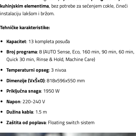
kuhinjskim elementima
, bez potrebe za sečenjem cokle, čineći
instalaciju lakšom i bržom.
Tehničke karakteristike:
Kapacitet
: 13 kompleta posuđa
Broj programa
: 8 (AUTO Sense, Eco, 160 min, 90 min, 60 min,
Quick 30 min, Rinse & Hold, Machine Care)
Temperaturni opseg
: 3 nivoa
Dimenzije (VxŠxD)
: 818x596x550 mm
Priključna snaga
: 1950 W
Napon
: 220-240 V
Dužina kabla
: 1.5 m
Zaštita od poplava
: Floating switch sistem
Прегледач