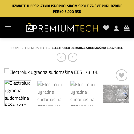
Preskoči
UŽIVAJTE U BESPLATNOJ ISPORUCI ŠIROM SRBIJE ZA SVE PORUDŽBINE
na
PREKO 5.000 RSD
sadržaj
HOME
»
PREMIUMTECH
»
ELECTROLUX UGRADNA SUDOMAŠINA EES47310L
Dodaj
na
listu
želja