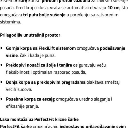
Sistem
AirDry
koristi
prirodni protok vazduha
za završno sušenje
posuđa. Pred kraj ciklusa, vrata se automatski otvaraju
10 cm
, što
omogućava
tri puta bolje sušenje
u poređenju sa zatvorenim
sistemima.
Prilagodljiv unutrašnji prostor
Gornja korpa sa FlexiLift sistemom
omogućava
podešavanje
visine
, čak i kada je puna.
Preklopivi nosači za šolje i tanjire
osiguravaju veću
fleksibilnost i optimalan raspored posuđa.
Donja korpa sa preklopivim pregradama
olakšava smeštaj
većih sudova.
Posebna korpa za escajg
omogućava uredno slaganje i
efikasnije pranje.
Laka montaža uz PerfectFit klizne šarke
PerfectFit šarke
omogućavaju
jednostavno prilagođavanje svim