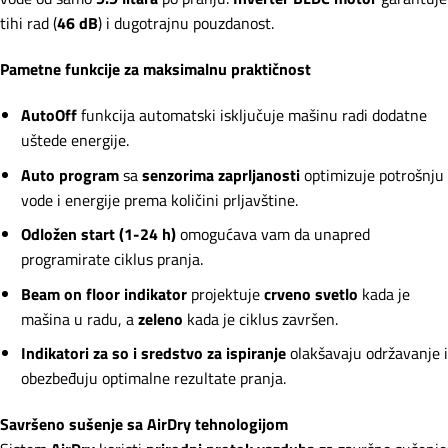
tihi rad (
46 dB
) i dugotrajnu pouzdanost.
Pametne funkcije za maksimalnu praktičnost
AutoOff
funkcija automatski isključuje mašinu radi dodatne
uštede energije.
Auto program
sa
senzorima zaprljanosti
optimizuje potrošnju
vode i energije prema količini prljavštine.
Odložen start (1-24 h)
omogućava vam da unapred
programirate ciklus pranja.
Beam on floor indikator
projektuje
crveno svetlo
kada je
mašina u radu, a
zeleno
kada je ciklus završen.
Indikatori za so i sredstvo za ispiranje
olakšavaju održavanje i
obezbeđuju optimalne rezultate pranja.
Savršeno sušenje sa AirDry tehnologijom