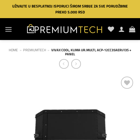
Preskoči
UŽIVAJTE U BESPLATNOJ ISPORUCI ŠIROM SRBIJE ZA SVE PORUDŽBINE
na
PREKO 5.000 RSD
sadržaj
HOME
»
PREMIUMTECH
»
VIVAX COOL, KLIMA UR.MULTI, ACP-12CC35AERI/I3S +
PANEL
Dodaj
na
listu
želja