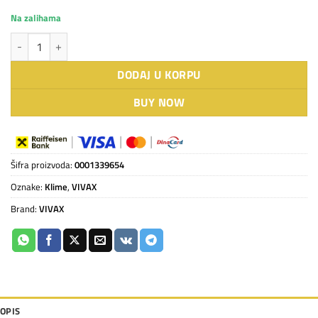
Na zalihama
VIVAX COOL, klima ur.multi, ACP-12CC35AERI/I3s + panel količina
DODAJ U KORPU
BUY NOW
Šifra proizvoda:
0001339654
Oznake:
Klime
,
VIVAX
Brand:
VIVAX
OPIS