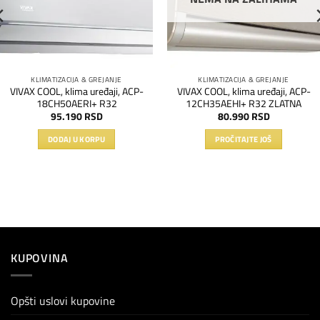
KLIMATIZACIJA & GREJANJE
KLIMATIZACIJA & GREJANJE
VIVAX COOL, klima uređaji, ACP-
VIVAX COOL, klima uređaji, ACP-
18CH50AERI+ R32
12CH35AEHI+ R32 ZLATNA
95.190
RSD
80.990
RSD
DODAJ U KORPU
PROČITAJTE JOŠ
KUPOVINA
Opšti uslovi kupovine