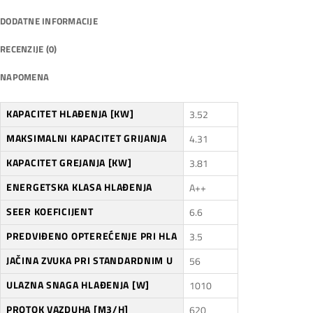
DODATNE INFORMACIJE
RECENZIJE (0)
NAPOMENA
KAPACITET HLAĐENJA [KW]
3.52
MAKSIMALNI KAPACITET GRIJANJA
4.31
KAPACITET GREJANJA [KW]
3.81
ENERGETSKA KLASA HLAĐENJA
A++
SEER KOEFICIJENT
6.6
PREDVIĐENO OPTEREĆENJE PRI HLA
3.5
JAČINA ZVUKA PRI STANDARDNIM U
56
ULAZNA SNAGA HLAĐENJA [W]
1010
PROTOK VAZDUHA [M3/H]
620