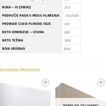
BUKA – UJ [DB(A)]
25.5
PODRUČJE RADA U MOGU HLAĐENJA
-15≤T≤50
PROMJER CIJEVI PLINSKE FAZE
3/8
NETO DIMENZIJE – VISINA
260
NETO TEŽINA
18.8
BOJA UREĐAJA
Bela
POVEZANI PROIZVODI
Dodaj
Dodaj
na
na
listu
listu
želja
želja
NEMA NA ZALIHAMA